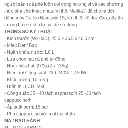
hàng
người sành cà phê luôn coi trọng hương vị và các phương
thức pha chế khác nhau. Vì thế, Melitta® đã cho ra đời
vintage tại
dòng máy Caffeo Barista® TS, với thiết kế độc đáo, gây ấn
HCM - Bách
tượng bởi sự tiện lợi và dễ sử dụng.
THÔNG SỐ KỸ THUẬT
Hóa Bàn
- Kích thước (WxHxD): 25.5 x 36.5 x 46.5 cm
Ghế
- Màu: Đen/ Bạc
- Ngăn chứa nước: 1.8 L
Bộ bàn ghế
- Lựa chọn hạt cà phê tự động
nhựa cafe
- Hộc chứa hạt: 270g (2 x 135g)
tiếp khách
- Điện áp/ Công suất: 220-240V/ 1,450W
- Khối lượng: 10.5 Kg
màu xanh lá
- Hiển thị: LCD-Text
sang trọng,
- Công suất: 35 - 40 tách espresso/h 25 -30 tách
cappuccino/h
hiện đại
- Áp suất bơm: 15 bar
Kệ decor
- Pha cappuccino với một nút nhấn
trang trí
MÃ / BẢO HÀNH
Mã: MMEBARB/W