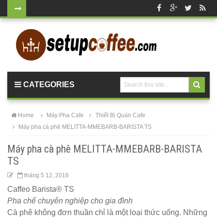
Bộ bàn tròn
mặt đá
chân mạ
vàng ghế
CATEGORIES
nhung xanh
rêu, xanh
Home
Máy Pha Cafe
Thiết Bị Quán Cafe
coban tiếp
Máy pha cà phê MELITTA-MMEBARB-BARISTA TS
khách sang
Máy pha cà phê MELITTA-MMEBARB-BARISTA
trọng
TS
Bàn ghế gỗ
tháng 5 12, 2016
Caffeo Barista® TS
cho quán
Pha chế chuyên nghiệp cho gia đình
cafe, nhà
Cà phê không đơn thuần chỉ là một loại thức uống. Những