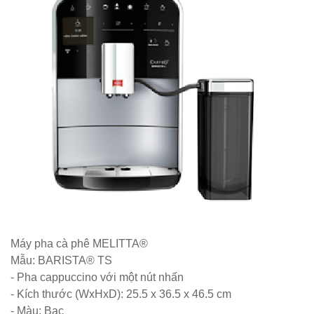
254
Ghế
Wishbone
sắt cafe
nhà hàng
GSK065
Bộ bàn ghế
sofa gỗ nhà
hàng cafe
252
Máy pha cà phê MELITTA®
Bộ bàn ghế
Mẫu: BARISTA® TS
- Pha cappuccino với một nút nhấn
cafe gỗ cao
- Kích thước (WxHxD): 25.5 x 36.5 x 46.5 cm
su chân sắt
- Màu: Bạc