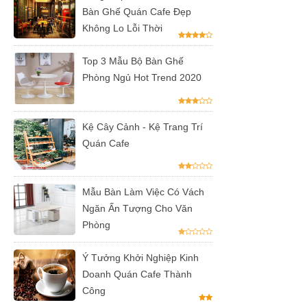
Bàn Ghế Quán Cafe Đẹp
hàng tại
Không Lo Lỗi Thời
Tp.HCM
Top 3 Mẫu Bộ Bàn Ghế
Ghế chân
Phòng Ngủ Hot Trend 2020
xoay mặt
ngồi đệm
Kệ Cây Cảnh - Kệ Trang Trí
GLM48-ghế
Quán Cafe
tiếp khách,
văn phòng
Mẫu Bàn Làm Việc Có Vách
Ngăn Ấn Tượng Cho Văn
tại Tp.HCM
Phòng
Bàn tròn
cafe tiếp
Ý Tưởng Khởi Nghiệp Kinh
Doanh Quán Cafe Thành
khách mặt
Công
đá trắng,