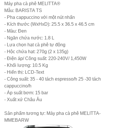
Bộ bàn ghế
Máy pha cà phê MELITTA®
cafe ngoài
Mẫu: BARISTA TS
- Pha cappuccino với một nút nhấn
trời ban
- Kích thước (WxHxD): 25.5 x 36.5 x 46.5 cm
công sân
- Màu: Đen
- Ngăn chứa nước: 1.8 L
vườn sân
- Lựa chọn hạt cà phê tự động
thượng bàn
- Hộc chứa hạt: 270g (2 x 135g)
- Điện áp/ Công suất: 220-240V/ 1,450W
kính cường
- Khối lượng: 10.5 Kg
lực 277
- Hiển thị: LCD-Text
Bộ bàn ghế
- Công suất: 35 - 40 tách espresso/h 25 -30 tách
cappuccino/h
sắt decor
- Áp suất bơm: 15 bar
quán cafe
- Xuất xứ Châu Âu
nhà hàng
Sản phẩm tương tự: Máy pha cà phê MELITTA-
mặt bàn
MMEBARW
composite