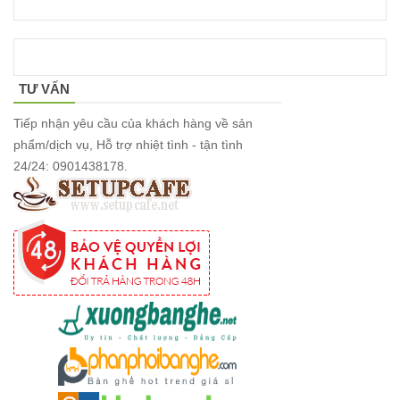
hộ màu
hồng
Ghế
TƯ VẤN
gaming, ghế
Tiếp nhận yêu cầu của khách hàng về sản
streamer
phẩm/dịch vụ, Hỗ trợ nhiệt tình - tận tình
đẹp giá tốt
24/24: 0901438178.
tại HCM
Tổng hợp
các mẫu
chân bàn
cafe, chân
bàn decor,
chân bàn