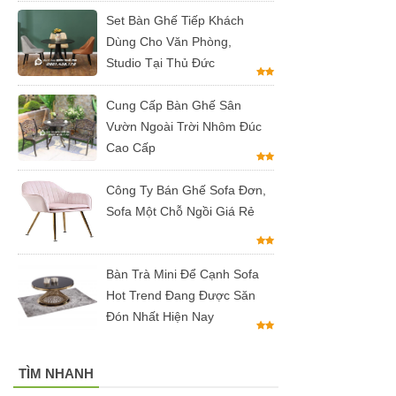
Set Bàn Ghế Tiếp Khách
đen, xám
Dùng Cho Văn Phòng,
chân trụ
Studio Tại Thủ Đức
thép sơn
Cung Cấp Bàn Ghế Sân
tĩnh điện
Vườn Ngoài Trời Nhôm Đúc
màu đen,
Cao Cấp
trắng
Công Ty Bán Ghế Sofa Đơn,
Sofa Một Chỗ Ngồi Giá Rẻ
Bàn Trà Mini Để Cạnh Sofa
Hot Trend Đang Được Săn
Đón Nhất Hiện Nay
TÌM NHANH