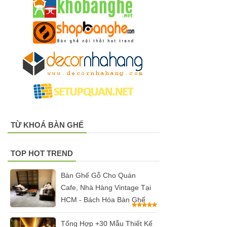
inox, chân
bàn ăn hot
trend 2023
Ghế decor
trong suốt,
ghế xoay
trong suốt
Ghế Eames
TỪ KHOÁ BÀN GHẾ
chân gỗ bọc
TOP HOT TREND
vải bố xanh
xám GLM27-
Bàn Ghế Gỗ Cho Quán
Cafe, Nhà Hàng Vintage Tại
ghế dành
HCM - Bách Hóa Bàn Ghế
cho quán
Tổng Hợp +30 Mẫu Thiết Kế
cafe, cửa