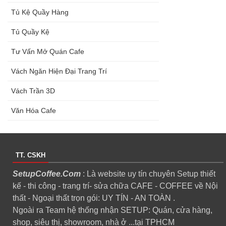
Tủ Kệ Quầy Hàng
Tủ Quầy Kệ
Tư Vấn Mở Quán Cafe
Vách Ngăn Hiện Đại Trang Trí
Vách Trần 3D
Văn Hóa Cafe
TT. CSKH
SetupCoffee.Com
: Là website uy tín chuyên Setup thiết
kế - thi công - trang trí- sửa chữa CAFE - COFFEE về Nội
thất - Ngoại thất trọn gói: UY TÍN - AN TOÀN .
Ngoài ra Team hệ thống nhận SETUP: Quán, cửa hàng,
shop, siêu thị, showroom, nhà ở ...tại TPHCM