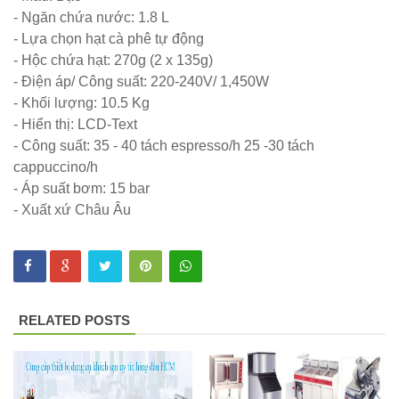
- Ngăn chứa nước: 1.8 L
có tay 249
- Lựa chọn hạt cà phê tự động
Bộ bàn ghế
- Hộc chứa hạt: 270g (2 x 135g)
- Điện áp/ Công suất: 220-240V/ 1,450W
quán cafe
- Khối lượng: 10.5 Kg
trà sữa nhà
- Hiển thị: LCD-Text
hàng gỗ
- Công suất: 35 - 40 tách espresso/h 25 -30 tách
cappuccino/h
cao su
- Áp suất bơm: 15 bar
chân sắt
- Xuất xứ Châu Âu
ghế gỗ ash
247
Bàn ghế sắt
RELATED POSTS
cho quán
cafe, quán
ăn sân