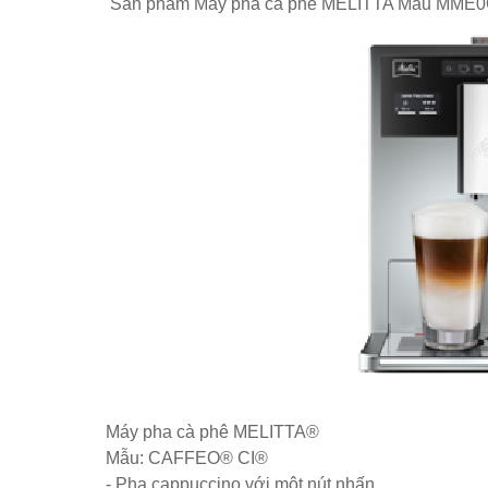
Sản phẩm Máy pha cà phê MELITTA Mẫu MME
Máy pha cà phê MELITTA®
Mẫu: CAFFEO® CI®
- Pha cappuccino với một nút nhấn