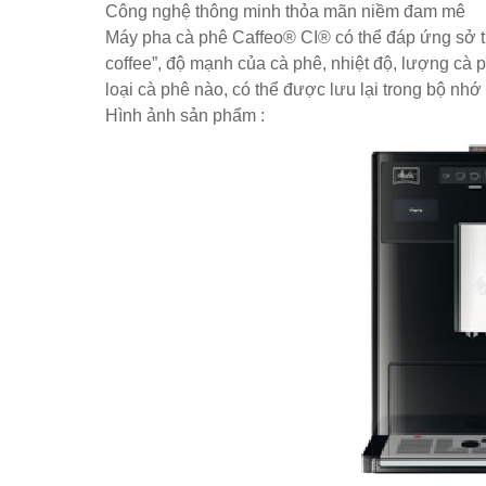
Công nghệ thông minh thỏa mãn niềm đam mê
Set bàn ghế tiếp khách văn phòng ghế bọc vải màu xám
Máy pha cà phê Caffeo® CI® có thể đáp ứng sở t
Bộ bàn ghế tiếp khách spa, nail, studio, văn phòng, căn hộ
coffee”, độ mạnh của cà phê, nhiệt độ, lượng cà
Ghế gaming, ghế streamer đẹp giá tốt tại HCM
loại cà phê nào, có thể được lưu lại trong bộ nh
Hình ảnh sản phẩm :
Tổng hợp các mẫu chân bàn cafe, chân bàn decor, chân bàn 
Ghế decor trong suốt, ghế xoay trong suốt
Ghế Eames chân gỗ bọc vải bố xanh xám GLM27- ghế dành c
Ghế chân xoay mặt ngồi đệm GLM48-ghế tiếp khách, văn ph
Bàn tròn cafe tiếp khách mặt đá trắng, đen, xám chân trụ th