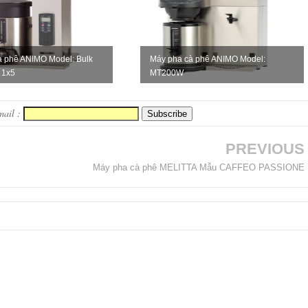
à phê ANIMO Model: Bulk
Máy pha cà phê ANIMO Model:
 1x5
MT200W
mail :
PREVIOUS
Máy pha cà phê MELITTA Mẫu CAFFEO PASSIONE