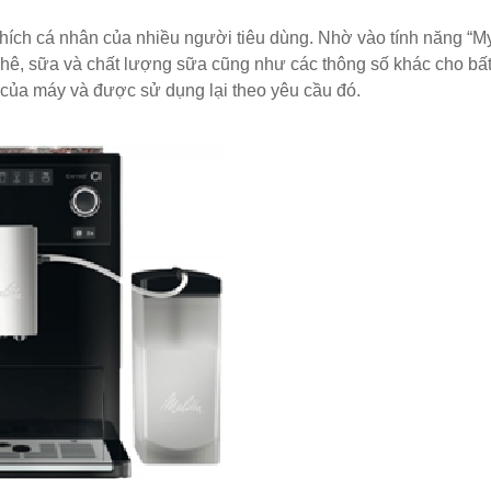
hích cá nhân của nhiều người tiêu dùng. Nhờ vào tính năng “M
 màu hồng
 phê, sữa và chất lượng sữa cũng như các thông số khác cho bất
ớ của máy và được sử dụng lại theo yêu cầu đó.
inox, chân bàn ăn hot trend 2023
ho quán cafe, cửa hàng tại Tp.HCM
òng tại Tp.HCM
ép sơn tĩnh điện màu đen, trắng