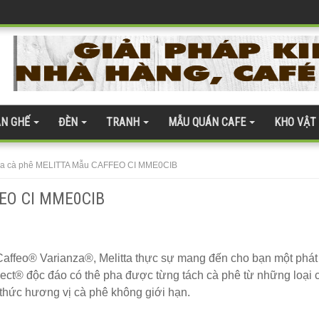
 coban tiếp khách sang trọng
h Hóa Bàn Ghế
ện đại
quán cafe
N GHẾ
ĐÈN
TRANH
MẪU QUÁN CAFE
KHO VẬT
 gỗ nhựa 275
àn kính cường lực 277
a cà phê MELITTA Mẫu CAFFEO CI MME0CIB
te 254
EO CI MME0CIB
Caffeo® Varianza®, Melitta thực sự mang đến cho bạn một phát
ct® độc đáo có thê pha được từng tách cà phê từ những loại 
 ghế gỗ ash 247
thức hương vị cà phê không giới hạn.
ân thượng