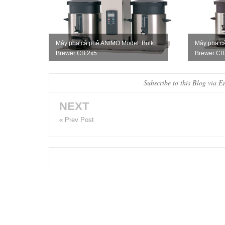
Máy pha cà phê ANIMO Model: Bulk
Máy pha c
Brewer CB 2x5
Brewer CB
Subscribe to this Blog via E
NEXT
« Prev Post