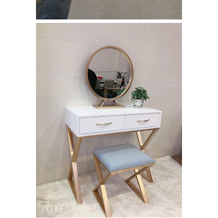
vải bố xanh
xám GLM27-
ghế dành
cho quán
cafe, cửa
hàng tại
Tp.HCM
Ghế chân
xoay mặt
ngồi đệm
GLM48-ghế
tiếp khách,
văn phòng
tại Tp.HCM