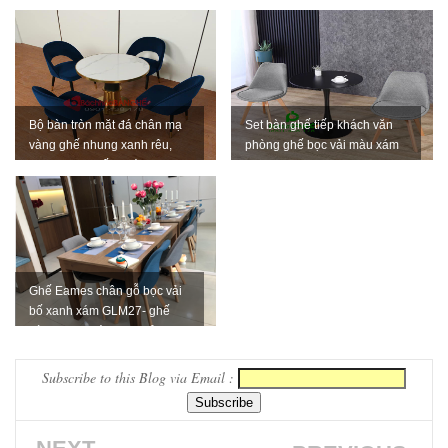
Bộ bàn tròn mặt đá chân mạ
Set bàn ghế tiếp khách văn
vàng ghế nhung xanh rêu,
phòng ghế bọc vải màu xám
xanh coban tiếp khách sang
t...
Ghế Eames chân gỗ bọc vải
bố xanh xám GLM27- ghế
dành cho quán cafe, cửa
hàng tạ...
Subscribe to this Blog via Email :