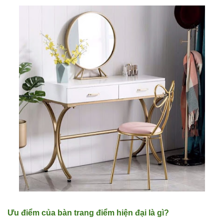
thượng
nhôm đúc
ốp gỗ nhựa
275
Bộ bàn ghế
cafe ngoài
trời ban
công sân
vườn sân
thượng bàn
kính cường
lực 277
Bộ bàn ghế
Ưu điểm của bàn trang điểm hiện đại là gì?