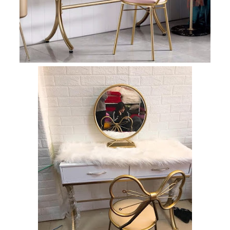
tiếp khách
spa, nail,
studio, văn
phòng, căn
hộ màu
hồng
Ghế
gaming, ghế
streamer
đẹp giá tốt
tại HCM
Tổng hợp
các mẫu