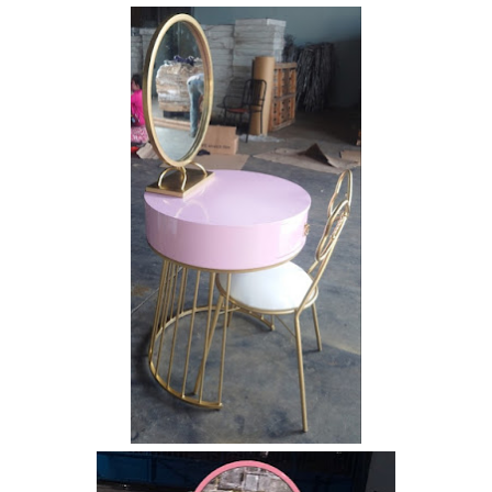
Bàn tròn
cafe tiếp
khách mặt
đá trắng,
đen, xám
chân trụ
thép sơn
tĩnh điện
màu đen,
trắng
Bộ bàn tròn
mặt đá
chân mạ