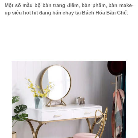
Một số mẫu bộ bàn trang điểm, bàn phấm, bàn make-
Bàn ghế sắt
up siêu hot hit đang bán chạy tại Bách Hóa Bàn Ghế:
cho quán
cafe, quán
ăn sân
vườn, ban
công, sân
thượng
Set bàn ghế
tiếp khách
văn phòng
ghế bọc vải
màu xám
Bộ bàn ghế