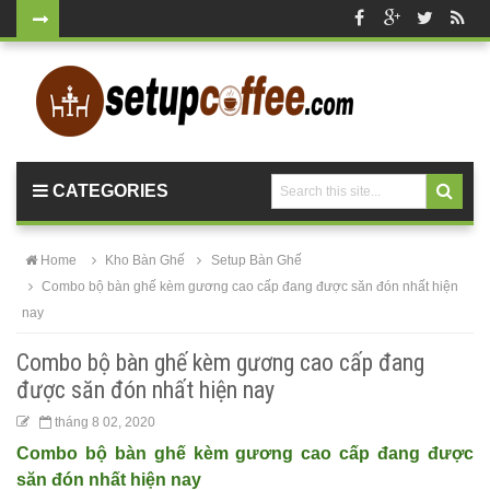
Bàn ghế gỗ
cho quán
cafe, nhà
hàng
CATEGORIES
vintage tại
HCM - Bách
Home
Kho Bàn Ghế
Setup Bàn Ghế
Hóa Bàn
Combo bộ bàn ghế kèm gương cao cấp đang được săn đón nhất hiện
nay
Ghế
Bộ bàn ghế
Combo bộ bàn ghế kèm gương cao cấp đang
được săn đón nhất hiện nay
nhựa cafe
tháng 8 02, 2020
tiếp khách
Combo bộ bàn ghế kèm gương cao cấp đang được
màu xanh lá
săn đón nhất hiện nay