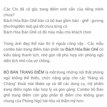
sang trọng,
Các Chị đã có góc trang điểm xinh xắn của riêng mình
hiện đại
chưa?
Kệ decor
Bách Hóa Bàn Ghế bán cả bộ bao gồm: bàn - ghế - gương
(thường/đèn led) giá tốt chưa từng có
trang trí
Bách Hóa Bàn Ghế có đủ màu mẫu cho khách chọn
KM01 - Kệ
Trong ảnh đẹp thế nào thì ở ngoài cũng vậy . Các mẫu
vách ngăn
combo bàn trang điểm, bàn phấn tại
Bách Hóa Bàn Ghế
có
căn hộ, văn
kiểu dáng thanh lịch, nhỏ gọn rất phù hợp với phòng ngủ
phòng,
diện tích nhỏ của vợ chồng.
quán cafe
BỘ BÀN TRANG ĐIỂM
là một trong những nội thất phòng
Bộ bàn ghế
ngủ không thể thiếu, chức năng giúp cho các “Nàng và
Chàng” thoải mái Make up và để các dụng cụ, mỹ phẩm
ăn ngoài
trang điểm ngăn nắp hợp lý và gọn gàng. Combo bộ Bàn
trời sân
ghế trang điểm còn góp phần tô điểm cho không gian
vườn sân
chung của Phòng Ngủ hài hòa và thẩm mỹ hơn.