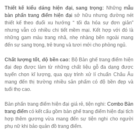
sắt decor
Thiết kế kiểu dáng hiện đại, sang trọng:
Những
mẫu
quán cafe
bàn phấn trang điểm hiện đại
sở hữu nhưng đường nét
nhà hàng
thiết kế theo đuổi xu hướng “ tối đa hóa sự đơn giản”
nhưng vẫn có nhiều chi tiết mềm mại. Kết hợp với đó là
mặt bàn
những gam màu trang nhã, nhẹ nhàng bên ngoài mang
composite
đến sự sang trọng, trẻ trung và tươi mới cho phòng ngủ.
254
Chất lượng tốt, độ bền cao:
Bộ Bàn ghế trang điểm hiện
Ghế
đại đẹp được làm từ những chất liệu gỗ đa dạng được
Wishbone
tuyển chọn kĩ lượng, qua quy trình xử lí chuẩn Châu Âu
mang đến thị trường nhiều sản phẩm có độ bền đẹp và
sắt cafe
tuổi thọ cao.
nhà hàng
Bàn phấn trang điểm hiện đại giá rẻ, tiện nghi:
Combo Bàn
GSK065
trang điểm
có kết cấu gồm bàn ghế trang điểm hiện đại tích
Bộ bàn ghế
hợp thêm gương vừa mang đến sự tiện nghi cho người
sofa gỗ nhà
phụ nữ khi bảo quản đồ trang điểm.
hàng cafe