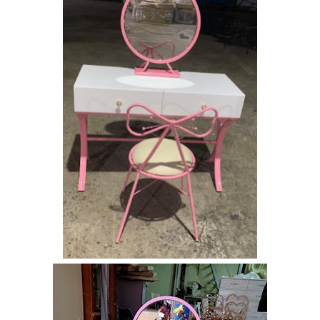
vàng ghế
nhung xanh
rêu, xanh
coban tiếp
khách sang
trọng