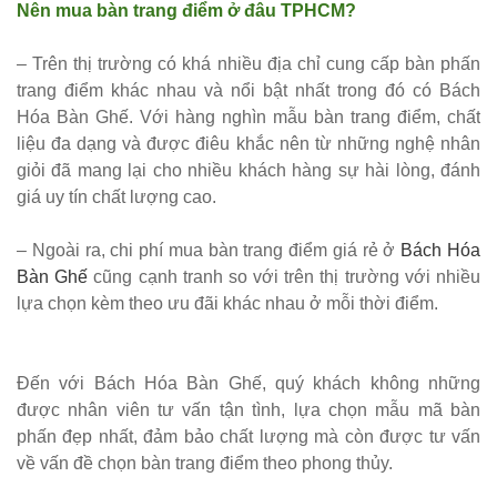
Nên mua bàn trang điểm ở đâu TPHCM?
252
– Trên thị trường có khá nhiều địa chỉ cung cấp bàn phấn
Bộ bàn ghế
trang điểm khác nhau và nổi bật nhất trong đó có Bách
cafe gỗ cao
Hóa Bàn Ghế. Với hàng nghìn mẫu bàn trang điểm, chất
liệu đa dạng và được điêu khắc nên từ những nghệ nhân
su chân sắt
giỏi đã mang lại cho nhiều khách hàng sự hài lòng, đánh
có tay 249
giá uy tín chất lượng cao.
Bộ bàn ghế
– Ngoài ra, chi phí mua bàn trang điểm giá rẻ ở
Bách Hóa
quán cafe
Bàn Ghế
cũng cạnh tranh so với trên thị trường với nhiều
trà sữa nhà
lựa chọn kèm theo ưu đãi khác nhau ở mỗi thời điểm.
hàng gỗ
cao su
Đến với Bách Hóa Bàn Ghế, quý khách không những
chân sắt
được nhân viên tư vấn tận tình, lựa chọn mẫu mã bàn
phấn đẹp nhất, đảm bảo chất lượng mà còn được tư vấn
ghế gỗ ash
về vấn đề chọn bàn trang điểm theo phong thủy.
247