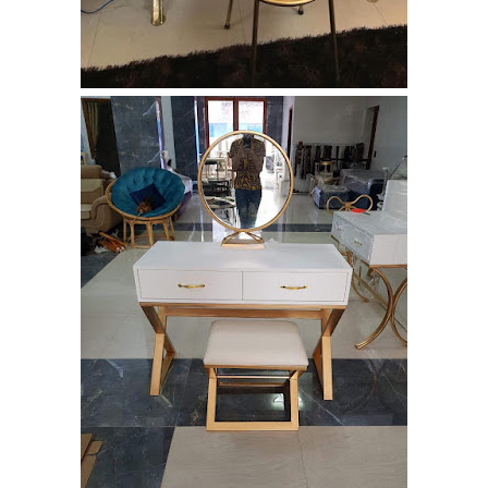
chân bàn
cafe, chân
bàn decor,
chân bàn
inox, chân
bàn ăn hot
trend 2023
Ghế decor
trong suốt,
ghế xoay
trong suốt
Ghế Eames
chân gỗ bọc