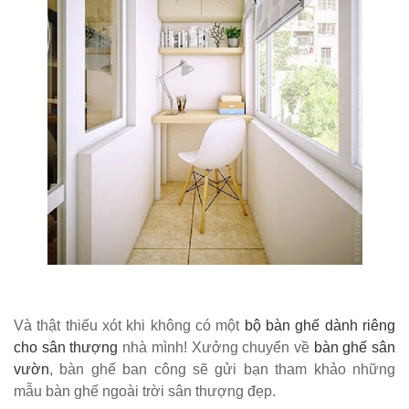
thượng
nhôm đúc
ốp gỗ nhựa
275
Bộ bàn ghế
cafe ngoài
trời ban
công sân
vườn sân
thượng bàn
kính cường
Và thật thiếu xót khi không có một
bộ bàn ghế dành riêng
cho sân thượng
nhà mình! Xưởng chuyển về
bàn ghế sân
lực 277
vườn
, bàn ghế ban công sẽ gửi bạn tham khảo những
Bộ bàn ghế
mẫu bàn ghế ngoài trời sân thượng đẹp.