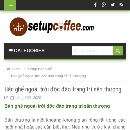
Bàn ghế gỗ
cho quán
cafe, nhà
hàng
CATEGORIES
vintage tại
HCM - Bách
Home
Setup Bàn Ghế
Hóa Bàn
Bàn ghế ngoài trời độc đáo trang trí sân thượng
Ghế
Bàn ghế ngoài trời độc đáo trang trí sân thượng
Bộ bàn ghế
tháng 4 09, 2020
nhựa cafe
Bàn ghế ngoài trời độc đáo trang trí sân thượng
tiếp khách
Sân thượng là một khoảng không gian rộng rãi trong các
màu xanh lá
ngôi nhà hoặc các căn biệt thự. Nếu như trước kia, chúng