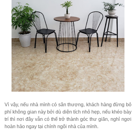
252
Bộ bàn ghế
cafe gỗ cao
su chân sắt
có tay 249
Bộ bàn ghế
quán cafe
trà sữa nhà
hàng gỗ
cao su
Vì vậy, nếu nhà mình có sân thượng, khách hàng đừng bỏ
phí không gian này bởi dù diện tích nhỏ hẹp, nếu khéo bày
chân sắt
trí thì nơi đây vẫn có thể trở thành góc thư giãn, nghỉ ngơi
ghế gỗ ash
hoàn hảo ngay tại chính ngôi nhà của mình.
247