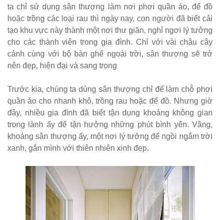
ta chỉ sử dụng sân thượng làm nơi phơi quần áo, để đồ
sang trọng,
hoặc trồng các loại rau thì ngày nay, con người đã biết cải
hiện đại
tạo khu vực này thành một nơi thư giãn, nghỉ ngơi lý tưởng
Kệ decor
cho các thành viên trong gia đình. Chỉ với vài chậu cây
cảnh cùng với bộ bàn ghế ngoài trời, sân thượng sẽ trở
trang trí
nên đẹp, hiện đại và sang trọng
KM01 - Kệ
Trước kia, chúng ta dùng sân thượng chỉ để làm chỗ phơi
vách ngăn
quần áo cho nhanh khô, trồng rau hoặc để đồ. Nhưng giờ
căn hộ, văn
đây, nhiều gia đình đã biết tận dụng khoảng không gian
phòng,
trong lành ấy để tận hưởng những phút bình yên. Vâng,
khoảng sân thượng ấy, một nơi lý tưởng để ngồi ngắm trời
quán cafe
xanh, gắn mình với thiên nhiên xinh đẹp.
Bộ bàn ghế
ăn ngoài
trời sân
vườn sân