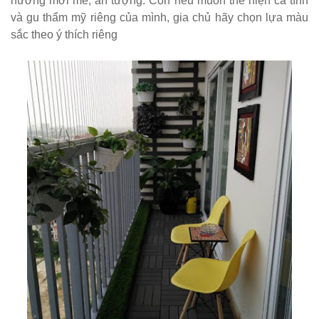
hướng mới mẻ, ấn tượng. Còn nếu muốn thể hiện cá tính
tiếp khách
và gu thẩm mỹ riêng của mình, gia chủ hãy chọn lựa màu
sắc theo ý thích riêng
spa, nail,
studio, văn
phòng, căn
hộ màu
hồng
Ghế
gaming, ghế
streamer
đẹp giá tốt
tại HCM
Tổng hợp
các mẫu