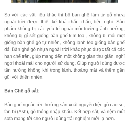
chân bàn
cafe, chân
So với các vật liệu khác thì bộ bàn ghế làm từ gỗ nhựa
ngoài trời được thiết kế khá chắc chắn, tiện nghi. Sản
bàn decor,
phẩm không bị các yếu tố ngoài môi trường ảnh hưởng,
chân bàn
không bị gỉ sét giống bàn ghế kim loại, không bị mối mọt
giống bàn ghế gỗ tự nhiên, không lạnh lẽo giống bàn ghế
inox, chân
đá. Bàn ghế gỗ nhựa ngoài trời khắc phục được tất cả các
bàn ăn hot
hạn chế trên, giúp mang đến một không gian thư giãn, nghỉ
trend 2023
ngơi thoải mái cho người sử dụng. Giúp người dùng được
tận hưởng không khí trong lành, thoáng mát và thêm gần
Ghế decor
gũi với thiên nhiên.
trong suốt,
Bàn Ghế gỗ sắt:
ghế xoay
trong suốt
Bàn ghế ngoài trời thường sản xuất nguyên liệu gỗ cao su,
Ghế Eames
tần bì (Ash), gỗ thông nhập khẩu. Kết hợp sắt, và nệm mút
sofa mang tới cho người dùng trải nghiệm mới lạ hơn.
chân gỗ bọc