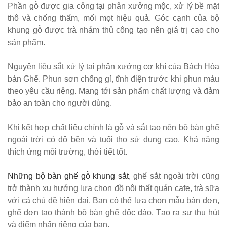
vải bố xanh
Phần gỗ được gia công tại phân xưởng mộc, xử lý bề mặt
thô và chống thấm, mối mọt hiệu quả. Góc cạnh của bộ
xám GLM27-
khung gỗ được trà nhám thủ công tạo nên giá trị cao cho
ghế dành
sản phẩm.
cho quán
Nguyên liệu sắt xử lý tại phân xưởng cơ khí của Bách Hóa
cafe, cửa
bàn Ghế. Phun sơn chống gỉ, tĩnh điện trước khi phun màu
hàng tại
theo yêu cầu riêng. Mang tới sản phẩm chất lượng và đảm
bảo an toàn cho người dùng.
Tp.HCM
Ghế chân
Khi kết hợp chất liệu chính là gỗ và sắt tạo nên bộ bàn ghế
ngoài trời có độ bền và tuổi thọ sử dụng cao. Khả năng
xoay mặt
thích ứng môi trường, thời tiết tốt.
ngồi đệm
GLM48-ghế
Những bộ bàn ghế gỗ khung sắt
, ghế sắt ngoài trời cũng
trở thành xu hướng lựa chọn đồ nội thất quán cafe, trà sữa
tiếp khách,
với cả chủ đề hiện đại. Bạn có thể lựa chọn mẫu bàn đơn,
văn phòng
ghế đơn tạo thành bộ bàn ghế độc đáo. Tạo ra sự thu hút
và điểm nhấn riêng của bạn.
tại Tp.HCM