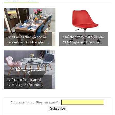
Ghế Eames chân gỗ bọc vải
Ghế chân xoay mặt ngồi đệm
bố xanh xám GLM27- ghế
GLM48-ghế tiếp khách, văn
dành cho quán cafe, cửa
phòng tại Tp.HCM
hàng tạ...
Ghế tam giác bọc vải bố
GLM12B-ghế tiếp khách,
trung tâm cho quán cafe, cửa
hàng...
Subscribe to this Blog via Email :