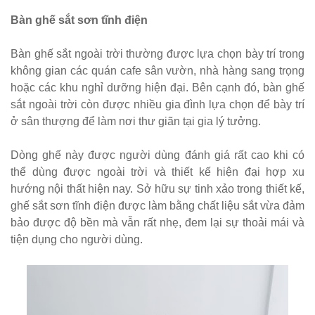
sắt decor
Bàn ghế sắt sơn tĩnh điện
quán cafe
nhà hàng
Bàn ghế sắt ngoài trời thường được lựa chọn bày trí trong
không gian các quán cafe sân vườn, nhà hàng sang trọng
mặt bàn
hoặc các khu nghỉ dưỡng hiện đại. Bên cạnh đó, bàn ghế
composite
sắt ngoài trời còn được nhiều gia đình lựa chọn để bày trí
254
ở sân thượng để làm nơi thư giãn tại gia lý tưởng.
Ghế
Dòng ghế này được người dùng đánh giá rất cao khi có
Wishbone
thể dùng được ngoài trời và thiết kế hiện đại hợp xu
hướng nội thất hiện nay. Sở hữu sự tinh xảo trong thiết kế,
sắt cafe
ghế sắt sơn tĩnh điện được làm bằng chất liệu sắt vừa đảm
nhà hàng
bảo được độ bền mà vẫn rất nhẹ, đem lại sự thoải mái và
tiện dụng cho người dùng.
GSK065
Bộ bàn ghế
sofa gỗ nhà
hàng cafe