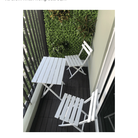
Bàn tròn
cafe tiếp
khách mặt
đá trắng,
đen, xám
chân trụ
thép sơn
tĩnh điện
màu đen,
trắng
Bộ bàn tròn
mặt đá
chân mạ