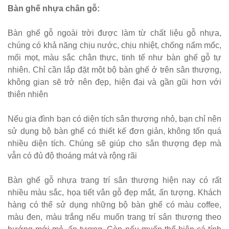
Bàn ghế nhựa chân gỗ:
Bàn ghế sắt
cho quán
Bàn ghế gỗ ngoài trời được làm từ chất liệu gỗ nhựa,
chúng có khả năng chịu nước, chịu nhiệt, chống nấm mốc,
cafe, quán
mối mọt, màu sắc chân thực, tinh tế như bàn ghế gỗ tự
ăn sân
nhiên. Chỉ cần lắp đặt một bộ bàn ghế ở trên sân thượng,
vườn, ban
không gian sẽ trở nên đẹp, hiện đại và gần gũi hơn với
thiên nhiên
công, sân
thượng
Nếu gia đình bạn có diện tích sân thượng nhỏ, bạn chỉ nên
sử dụng bộ bàn ghế có thiết kế đơn giản, không tốn quá
Set bàn ghế
nhiều diện tích. Chúng sẽ giúp cho sân thượng đẹp mà
tiếp khách
vẫn có đủ độ thoáng mát và rộng rãi
văn phòng
Bàn ghế gỗ nhựa trang trí sân thượng hiện nay có rất
ghế bọc vải
nhiều màu sắc, họa tiết vân gỗ đẹp mắt, ấn tượng. Khách
màu xám
hàng có thể sử dụng những bộ bàn ghế có màu coffee,
màu đen, màu trắng nếu muốn trang trí sân thượng theo
Bộ bàn ghế