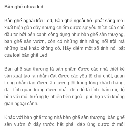
Bàn ghế nhựa led:
vàng ghế
nhung xanh
Bàn ghế ngoài trời Led, Bàn ghế ngoài trời phát sáng
mới
rêu, xanh
xuất hiện gần đây nhưng chiếm được sự yêu thích của chủ
đầu tư bởi bên cạnh công dụng như bàn ghế sân thượng,
coban tiếp
bàn ghế sân vườn, còn có những tính năng nổi trội mà
khách sang
những loại khác không có. Hãy điểm một số tính nổi bật
của loại bàn ghế Led
trọng
Bàn ghế sân thượng là sản phẩm được các nhà thiết kế
sản xuất tạo ra nhằm đạt được các yếu tố chủ chốt, quan
trọng nhằm tạo được ấn tượng tốt trong lòng khách hàng,
đặc tính quan trọng được nhắc đến đó là tính thẩm mĩ, độ
bền với môi trường tự nhiên bên ngoài, phù hợp với không
gian ngoại cảnh.
Khác với bàn ghế trong nhà bàn ghế sân thượng, bàn ghế
sân vườn ở đây trước hết phải đáp ứng được ở môi