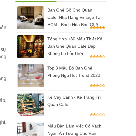
Bàn Ghế Gỗ Cho Quán
Cafe, Nhà Hàng Vintage Tại
HCM - Bách Hóa Bàn Ghế
nên
Tổng Hợp +30 Mẫu Thiết Kế
Bàn Ghế Quán Cafe Đẹp
 sự
Không Lo Lỗi Thời
ăng
Top 3 Mẫu Bộ Bàn Ghế
Phòng Ngủ Hot Trend 2020
àng
Kệ Cây Cảnh - Kệ Trang Trí
ấp,
Quán Cafe
hỉ,
Mẫu Bàn Làm Việc Có Vách
Ngăn Ấn Tượng Cho Văn