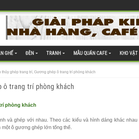
 coban tiếp khách sang trọng
h Hóa Bàn Ghế
ện đại
quán cafe
N GHẾ
ĐÈN
TRANH
MẪU QUÁN CAFE
KHO VẬT
 gỗ nhựa 275
àn kính cường lực 277
 thủy ghép trang trí, Gương ghép ô trang trí phòng khách
te 254
p ô trang trí phòng khách
trí phòng khách
nh và ghép với nhau. Theo các kiểu và hình dáng khác nhau 
 ghế gỗ ash 247
nh một ô gương ghép lớn tổng thể.
ân thượng