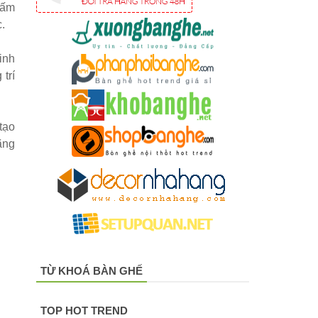
tấm
.
inh
trí
tạo
ãng
TỪ KHOÁ BÀN GHẾ
TOP HOT TREND