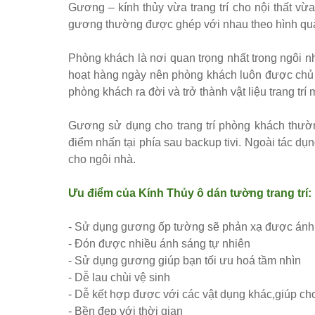
Gương – kính thủy vừa trang trí cho nội thất v
Set bàn ghế tiếp khách văn phòng ghế bọc vải màu xám
gương thường được ghép với nhau theo hình quả 
Bộ bàn ghế tiếp khách spa, nail, studio, văn phòng, căn hộ
Ghế gaming, ghế streamer đẹp giá tốt tại HCM
Phòng khách là nơi quan trọng nhất trong ngôi nh
hoạt hàng ngày nên phòng khách luôn được chủ 
Tổng hợp các mẫu chân bàn cafe, chân bàn decor, chân bàn 
phòng khách ra đời và trở thành vật liệu trang tr
Ghế decor trong suốt, ghế xoay trong suốt
Gương sử dụng cho trang trí phòng khách thường
Ghế Eames chân gỗ bọc vải bố xanh xám GLM27- ghế dành c
điểm nhấn tại phía sau backup tivi. Ngoài tác dụn
Ghế chân xoay mặt ngồi đệm GLM48-ghế tiếp khách, văn ph
cho ngôi nhà.
Bàn tròn cafe tiếp khách mặt đá trắng, đen, xám chân trụ th
Ưu điểm của Kính Thủy ô dán tường trang trí:
- Sử dụng gương ốp tường sẽ phản xạ được ánh s
- Đón được nhiều ánh sáng tự nhiên
- Sử dụng gương giúp bạn tối ưu hoá tầm nhìn
- Dễ lau chùi vệ sinh
- Dễ kết hợp được với các vật dụng khác,giúp ch
- Bền đẹp với thời gian