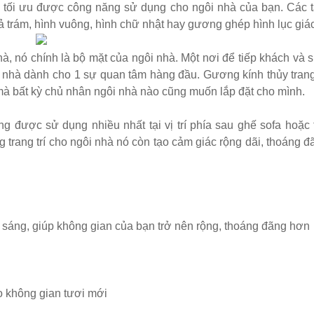
ừa tối ưu được công năng sử dụng cho ngôi nhà của bạn. Các 
trám, hình vuông, hình chữ nhật hay gương ghép hình lục giác
 màu hồng
à, nó chính là bộ mặt của ngôi nhà. Một nơi để tiếp khách và s
nhà dành cho 1 sự quan tâm hàng đầu. Gương kính thủy trang 
inox, chân bàn ăn hot trend 2023
í mà bất kỳ chủ nhân ngôi nhà nào cũng muốn lắp đặt cho mình.
 được sử dụng nhiều nhất tại vị trí phía sau ghế sofa hoặc 
ho quán cafe, cửa hàng tại Tp.HCM
g trang trí cho ngôi nhà nó còn tạo cảm giác rộng dãi, thoáng đ
òng tại Tp.HCM
ép sơn tĩnh điện màu đen, trắng
áng, giúp không gian của bạn trở nên rộng, thoáng đãng hơn
o không gian tươi mới