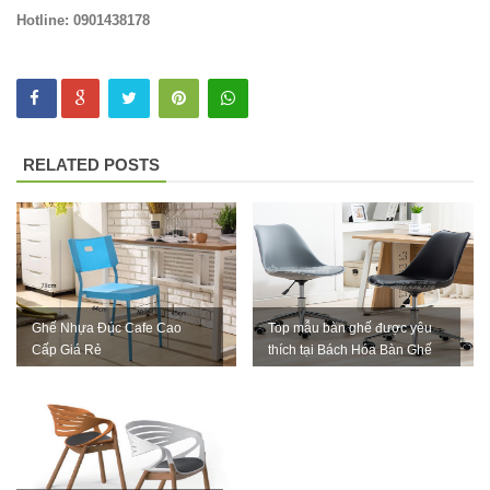
quán cafe
Hotline: 0901438178
nhà hàng
mặt bàn
composite
254
RELATED POSTS
Ghế
Wishbone
sắt cafe
nhà hàng
Ghế Nhựa Đúc Cafe Cao
Top mẫu bàn ghế được yêu
GSK065
Cấp Giá Rẻ
thích tại Bách Hóa Bàn Ghế
Bộ bàn ghế
sofa gỗ nhà
hàng cafe