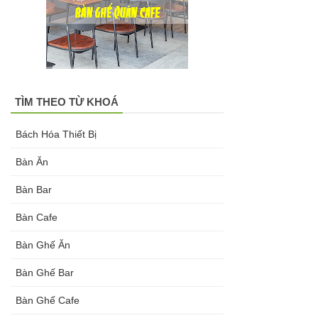
nhung xanh
rêu, xanh
coban tiếp
khách sang
TÌM THEO TỪ KHOÁ
trọng
Bách Hóa Thiết Bị
Bàn ghế gỗ
Bàn Ăn
cho quán
Bàn Bar
cafe, nhà
hàng
Bàn Cafe
vintage tại
Bàn Ghế Ăn
HCM - Bách
Bàn Ghế Bar
Hóa Bàn
Bàn Ghế Cafe
Ghế