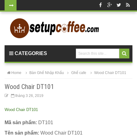
Kệ decor
trang trí
KM01 - Kệ
vách ngăn
CATEGORIES
căn hộ, văn
phòng,
Home
Bàn Ghế Nhập Khẩu
Ghế cafe
Wood Chair DT101
quán cafe
Wood Chair DT101
Bộ bàn ghế
tháng 3 26, 2019
ăn ngoài
Wood Chair DT101
trời sân
vườn sân
Mã sản phẩm:
DT101
thượng
Tên sản phẩm:
Wood Chair DT101