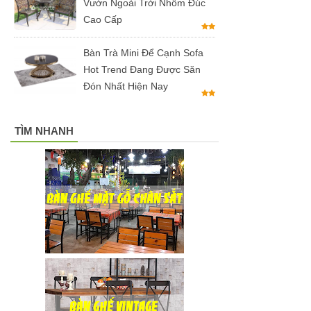
Vườn Ngoài Trời Nhôm Đúc
xám GLM27-
Cao Cấp
ghế dành
Bàn Trà Mini Để Cạnh Sofa
cho quán
Hot Trend Đang Được Săn
cafe, cửa
Đón Nhất Hiện Nay
hàng tại
Tp.HCM
TÌM NHANH
Ghế chân
xoay mặt
ngồi đệm
GLM48-ghế
tiếp khách,
văn phòng
tại Tp.HCM