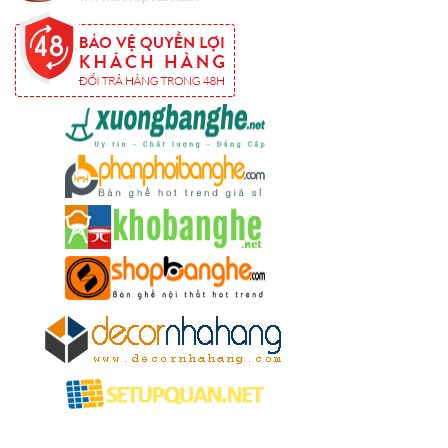
cho quán
cafe, quán
ăn sân
vườn, ban
công, sân
thượng
Set bàn ghế
tiếp khách
văn phòng
ghế bọc vải
màu xám
Bộ bàn ghế
tiếp khách