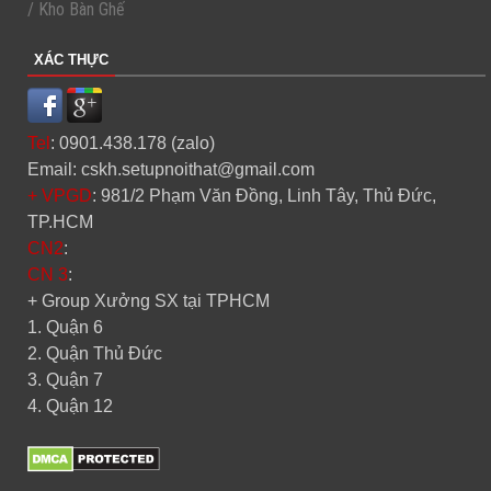
/ Kho Bàn Ghế
XÁC THỰC
Tel
: 0901.438.178 (zalo)
Email: cskh.setupnoithat@gmail.com
+ VPGD
: 981/2 Phạm Văn Đồng, Linh Tây, Thủ Đức,
TP.HCM
CN2
:
CN 3
:
+ Group Xưởng SX tại TPHCM
1. Quận 6
2. Quận Thủ Đức
3. Quận 7
4. Quận 12