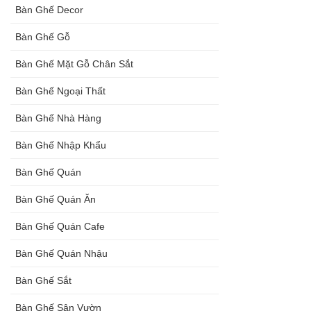
Bàn Ghế Decor
Bộ bàn ghế
Bàn Ghế Gỗ
nhựa cafe
Bàn Ghế Mặt Gỗ Chân Sắt
tiếp khách
màu xanh lá
Bàn Ghế Ngoại Thất
sang trọng,
Bàn Ghế Nhà Hàng
hiện đại
Bàn Ghế Nhập Khẩu
Bàn Ghế Quán
Bàn Ghế Quán Ăn
Bàn Ghế Quán Cafe
Bàn Ghế Quán Nhậu
Bàn Ghế Sắt
Bàn Ghế Sân Vườn