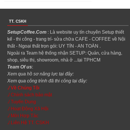
TT. CSKH
SetupCoffee.Com
: Là website uy tín chuyên Setup thiết
kế - thi công - trang trí- sửa chữa CAFE - COFFEE về Nội
thất - Ngoại thất trọn gói: UY TÍN - AN TOÀN .
Ngoài ra Team hệ thống nhận SETUP: Quán, cửa hàng,
shop, siêu thị, showroom, nhà ở ...tại TPHCM
Team Of us
:
Xem qua hồ sơ năng lực tại đây:
Xem qua công trình đã thi công tại đây:
./ Về Chúng Tôi
./ Chính sách bảo mật
./ Tuyển Dụng
./ Hoạt Động Xã Hội
./ Mời Hợp Tác
./ Liên Hệ TT. CSKH