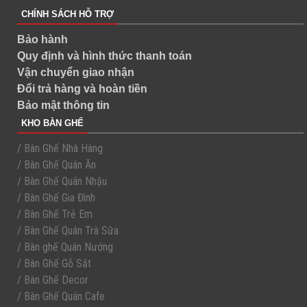
CHÍNH SÁCH HỖ TRỢ
Bảo hành
Quy định và hình thức thanh toán
Vận chuyển giao nhận
Đổi trả hàng và hoàn tiền
Bảo mật thông tin
KHO BÀN GHẾ
/ Bàn Ghế Nhà Hàng
/ Bàn Ghế Quán Ăn
/ Bàn Ghế Quán Nhậu
/ Bàn Ghế Gia Đình
/ Bàn Ghế Trẻ Em
/ Bàn Ghế Quán Trà Sữa
/ Bàn ghế Quán Nướng
/ Bàn Ghế Gỗ Sắt
/ Bàn Ghế Decor
/ Bàn Ghế Quán Cafe