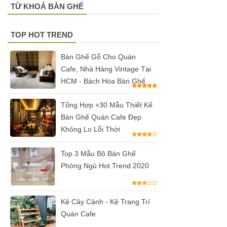
TỪ KHOÁ BÀN GHẾ
spa, nail,
studio, văn
TOP HOT TREND
phòng, căn
Bàn Ghế Gỗ Cho Quán
hộ màu
Cafe, Nhà Hàng Vintage Tại
hồng
HCM - Bách Hóa Bàn Ghế
Ghế
Tổng Hợp +30 Mẫu Thiết Kế
gaming, ghế
Bàn Ghế Quán Cafe Đẹp
Không Lo Lỗi Thời
streamer
đẹp giá tốt
Top 3 Mẫu Bộ Bàn Ghế
Phòng Ngủ Hot Trend 2020
tại HCM
Tổng hợp
các mẫu
Kệ Cây Cảnh - Kệ Trang Trí
Quán Cafe
chân bàn