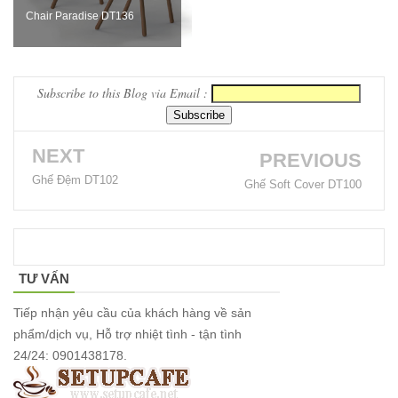
252
Chair Paradise DT136
Bộ bàn ghế
cafe gỗ cao
Subscribe to this Blog via Email :
su chân sắt
có tay 249
NEXT
Bộ bàn ghế
PREVIOUS
Ghế Đệm DT102
quán cafe
Ghế Soft Cover DT100
trà sữa nhà
hàng gỗ
cao su
TƯ VẤN
chân sắt
Tiếp nhận yêu cầu của khách hàng về sản
ghế gỗ ash
phẩm/dịch vụ, Hỗ trợ nhiệt tình - tận tình
24/24: 0901438178.
247
Bàn ghế sắt