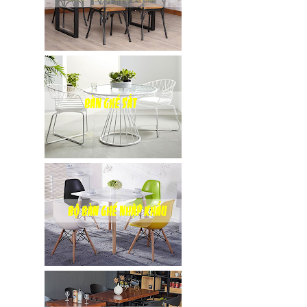
Bàn tròn
cafe tiếp
khách mặt
đá trắng,
đen, xám
chân trụ
thép sơn
tĩnh điện
màu đen,
trắng
Bộ bàn tròn
mặt đá
chân mạ
vàng ghế