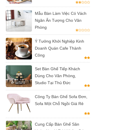
cafe, chân
Mẫu Bàn Làm Việc Có Vách
bàn decor,
Ngăn Ấn Tượng Cho Văn
chân bàn
Phòng
inox, chân
Ý Tưởng Khởi Nghiệp Kinh
bàn ăn hot
Doanh Quán Cafe Thành
trend 2023
Công
Ghế decor
Set Bàn Ghế Tiếp Khách
trong suốt,
Dùng Cho Văn Phòng,
Studio Tại Thủ Đức
ghế xoay
trong suốt
Công Ty Bán Ghế Sofa Đơn,
Sofa Một Chỗ Ngồi Giá Rẻ
Ghế Eames
chân gỗ bọc
vải bố xanh
Cung Cấp Bàn Ghế Sân