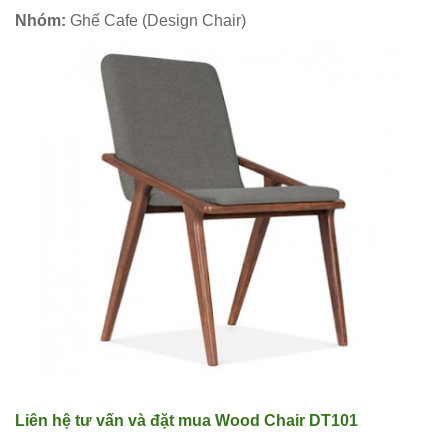
nhôm đúc
Nhóm:
Ghế Cafe (Design Chair)
ốp gỗ nhựa
275
Bộ bàn ghế
cafe ngoài
trời ban
công sân
vườn sân
thượng bàn
kính cường
lực 277
Bộ bàn ghế
Liên hệ tư vấn và đặt mua
Wood Chair DT101
sắt decor