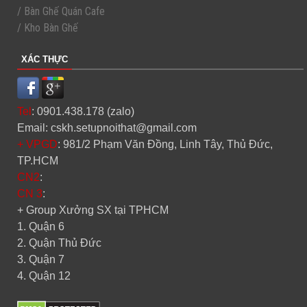
/ Bàn Ghế Quán Cafe
/ Kho Bàn Ghế
XÁC THỰC
Tel
: 0901.438.178 (zalo)
Email: cskh.setupnoithat@gmail.com
+ VPGD
: 981/2 Phạm Văn Đồng, Linh Tây, Thủ Đức,
TP.HCM
CN2
:
CN 3
:
+ Group Xưởng SX tại TPHCM
1. Quận 6
2. Quận Thủ Đức
3. Quận 7
4. Quận 12