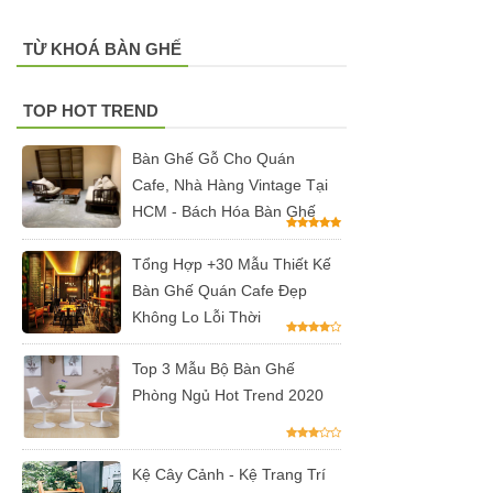
vườn, ban
TỪ KHOÁ BÀN GHẾ
công, sân
thượng
TOP HOT TREND
Set bàn ghế
Bàn Ghế Gỗ Cho Quán
tiếp khách
Cafe, Nhà Hàng Vintage Tại
văn phòng
HCM - Bách Hóa Bàn Ghế
ghế bọc vải
Tổng Hợp +30 Mẫu Thiết Kế
màu xám
Bàn Ghế Quán Cafe Đẹp
Không Lo Lỗi Thời
Bộ bàn ghế
tiếp khách
Top 3 Mẫu Bộ Bàn Ghế
spa, nail,
Phòng Ngủ Hot Trend 2020
studio, văn
phòng, căn
Kệ Cây Cảnh - Kệ Trang Trí