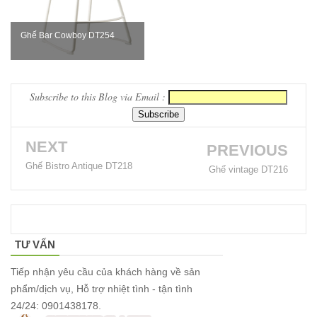
254
Ghế Bar Cowboy DT254
Ghế
Wishbone
sắt cafe
Subscribe to this Blog via Email :
nhà hàng
GSK065
NEXT
PREVIOUS
Bộ bàn ghế
Ghế Bistro Antique DT218
Ghế vintage DT216
sofa gỗ nhà
hàng cafe
252
TƯ VẤN
Bộ bàn ghế
Tiếp nhận yêu cầu của khách hàng về sản
cafe gỗ cao
phẩm/dịch vụ, Hỗ trợ nhiệt tình - tận tình
24/24: 0901438178.
su chân sắt