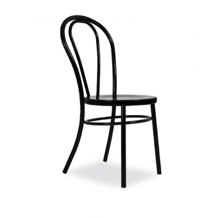
hàng
vintage tại
HCM - Bách
Hóa Bàn
Ghế
Bộ bàn ghế
nhựa cafe
tiếp khách
màu xanh lá
sang trọng,
hiện đại
Kệ decor
trang trí