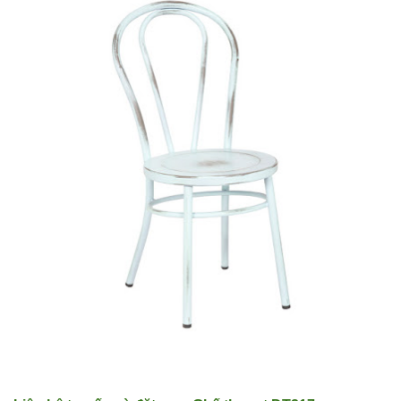
KM01 - Kệ
vách ngăn
căn hộ, văn
phòng,
quán cafe
Bộ bàn ghế
ăn ngoài
trời sân
vườn sân
thượng
nhôm đúc
ốp gỗ nhựa
275