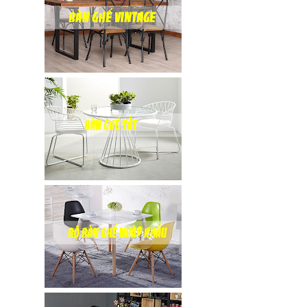
hàng tại
Tp.HCM
Ghế chân
xoay mặt
ngồi đệm
GLM48-ghế
tiếp khách,
văn phòng
tại Tp.HCM
Bàn tròn
cafe tiếp
khách mặt
đá trắng,