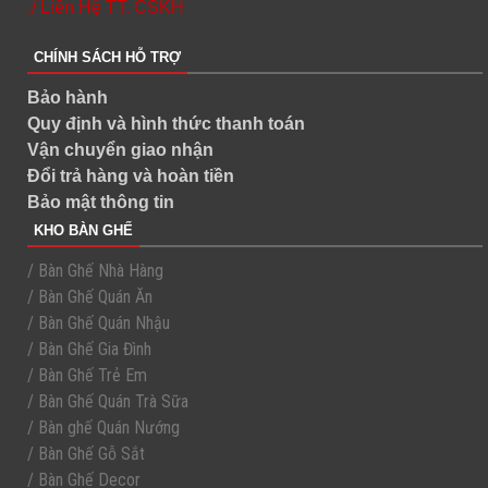
./ Liên Hệ TT. CSKH
CHÍNH SÁCH HỖ TRỢ
Bảo hành
Quy định và hình thức thanh toán
Vận chuyển giao nhận
Đổi trả hàng và hoàn tiền
Bảo mật thông tin
KHO BÀN GHẾ
/ Bàn Ghế Nhà Hàng
/ Bàn Ghế Quán Ăn
/ Bàn Ghế Quán Nhậu
/ Bàn Ghế Gia Đình
/ Bàn Ghế Trẻ Em
/ Bàn Ghế Quán Trà Sữa
/ Bàn ghế Quán Nướng
/ Bàn Ghế Gỗ Sắt
/ Bàn Ghế Decor