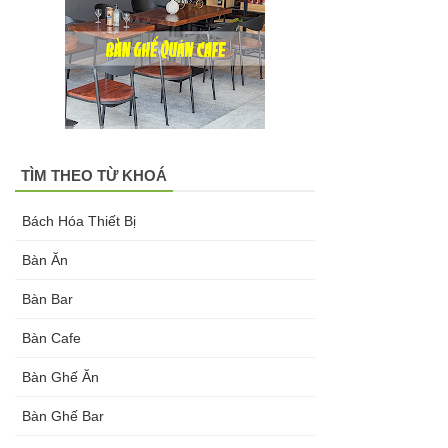
đen, xám
chân trụ
thép sơn
tĩnh điện
màu đen,
TÌM THEO TỪ KHOÁ
trắng
Bách Hóa Thiết Bị
Bàn Ăn
Bàn Bar
Bàn Cafe
Bàn Ghế Ăn
Bàn Ghế Bar