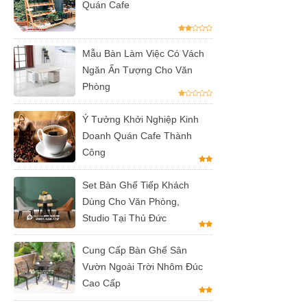
Quán Cafe
hộ màu
hồng
Mẫu Bàn Làm Việc Có Vách
Ghế
Ngăn Ấn Tượng Cho Văn
gaming, ghế
Phòng
streamer
Ý Tưởng Khởi Nghiệp Kinh
đẹp giá tốt
Doanh Quán Cafe Thành
tại HCM
Công
Tổng hợp
Set Bàn Ghế Tiếp Khách
các mẫu
Dùng Cho Văn Phòng,
chân bàn
Studio Tại Thủ Đức
cafe, chân
Cung Cấp Bàn Ghế Sân
bàn decor,
Vườn Ngoài Trời Nhôm Đúc
Cao Cấp
chân bàn