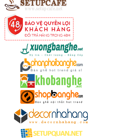
có tay 249
Bộ bàn ghế
quán cafe
trà sữa nhà
hàng gỗ
cao su
chân sắt
ghế gỗ ash
247
Bàn ghế sắt
cho quán
cafe, quán
ăn sân