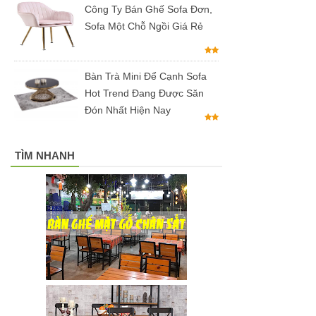
inox, chân
Công Ty Bán Ghế Sofa Đơn,
Sofa Một Chỗ Ngồi Giá Rẻ
bàn ăn hot
trend 2023
Ghế decor
Bàn Trà Mini Để Cạnh Sofa
Hot Trend Đang Được Săn
trong suốt,
Đón Nhất Hiện Nay
ghế xoay
trong suốt
TÌM NHANH
Ghế Eames
chân gỗ bọc
vải bố xanh
xám GLM27-
ghế dành
cho quán
cafe, cửa