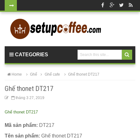
Bộ bàn tròn
mặt đá
chân mạ
vàng ghế
CATEGORIES
nhung xanh
rêu, xanh
Home
Ghế
Ghế cafe
Ghế thonet DT217
coban tiếp
Ghế thonet DT217
khách sang
tháng 3 27, 2019
trọng
Ghế thonet DT217
Bàn ghế gỗ
cho quán
Mã sản phẩm:
DT217
cafe, nhà
Tên sản phẩm:
Ghế thonet DT217