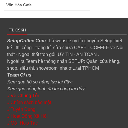
Văn Hóa Cafe
TT. CSKH
SetupCoffee.Com
: Là website uy tín chuyên Setup thiết
kế - thi công - trang trí- sửa chữa CAFE - COFFEE về Nội
thất - Ngoại thất trọn gói: UY TÍN - AN TOÀN .
Ngoài ra Team hệ thống nhận SETUP: Quán, cửa hàng,
shop, siêu thị, showroom, nhà ở ...tại TPHCM
Team Of us
:
Xem qua hồ sơ năng lực tại đây:
Xem qua công trình đã thi công tại đây:
./ Về Chúng Tôi
./ Chính sách bảo mật
./ Tuyển Dụng
./ Hoạt Động Xã Hội
./ Mời Hợp Tác