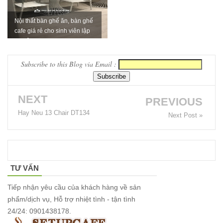
Bộ bàn ghế
cafe ngoài
Nội thất bàn ghế ăn, bàn ghế
cafe giá rẻ cho sinh viên lập
trời ban
nghiệp
công sân
Subscribe to this Blog via Email :
vườn sân
thượng bàn
NEXT
PREVIOUS
kính cường
Hay Neu 13 Chair DT134
Next Post »
lực 277
Bộ bàn ghế
sắt decor
TƯ VẤN
quán cafe
nhà hàng
Tiếp nhận yêu cầu của khách hàng về sản
phẩm/dịch vụ, Hỗ trợ nhiệt tình - tận tình
mặt bàn
24/24: 0901438178.
composite