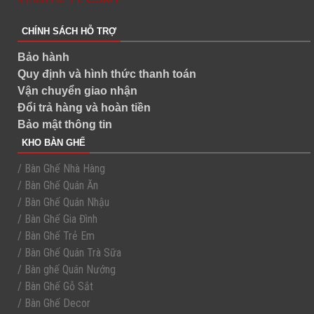
CHÍNH SÁCH HỖ TRỢ
Bảo hành
Quy định và hình thức thanh toán
Vận chuyển giao nhận
Đổi trả hàng và hoàn tiền
Bảo mật thông tin
KHO BÀN GHẾ
/ Bàn Ghế Nhà Hàng
/ Bàn Ghế Quán Ăn
/ Bàn Ghế Quán Nhậu
/ Bàn Ghế Gia Đình
/ Bàn Ghế Trẻ Em
/ Bàn Ghế Quán Trà Sữa
/ Bàn ghế Quán Nướng
/ Bàn Ghế Gỗ Sắt
/ Bàn Ghế Decor