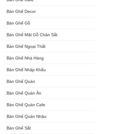
đen, xám
Bàn Ghế Decor
chân trụ
Bàn Ghế Gỗ
thép sơn
Bàn Ghế Mặt Gỗ Chân Sắt
tĩnh điện
Bàn Ghế Ngoại Thất
màu đen,
Bàn Ghế Nhà Hàng
trắng
Bàn Ghế Nhập Khẩu
Bàn Ghế Quán
Bàn Ghế Quán Ăn
Bàn Ghế Quán Cafe
Bàn Ghế Quán Nhậu
Bàn Ghế Sắt