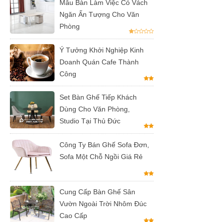
Mẫu Bàn Làm Việc Có Vách
vườn, ban
Ngăn Ấn Tượng Cho Văn
công, sân
Phòng
thượng
Ý Tưởng Khởi Nghiệp Kinh
Set bàn ghế
Doanh Quán Cafe Thành
Công
tiếp khách
văn phòng
Set Bàn Ghế Tiếp Khách
Dùng Cho Văn Phòng,
ghế bọc vải
Studio Tại Thủ Đức
màu xám
Bộ bàn ghế
Công Ty Bán Ghế Sofa Đơn,
Sofa Một Chỗ Ngồi Giá Rẻ
tiếp khách
spa, nail,
Cung Cấp Bàn Ghế Sân
studio, văn
Vườn Ngoài Trời Nhôm Đúc
phòng, căn
Cao Cấp