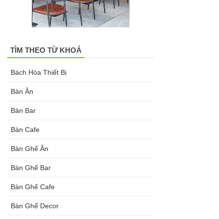
hàng tại
Tp.HCM
Ghế chân
TÌM THEO TỪ KHOÁ
xoay mặt
Bách Hóa Thiết Bị
ngồi đệm
Bàn Ăn
GLM48-ghế
Bàn Bar
tiếp khách,
Bàn Cafe
văn phòng
Bàn Ghế Ăn
tại Tp.HCM
Bàn tròn
Bàn Ghế Bar
cafe tiếp
Bàn Ghế Cafe
khách mặt
Bàn Ghế Decor
đá trắng,