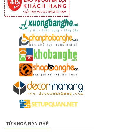
254
Ghế
Wishbone
sắt cafe
nhà hàng
GSK065
Bộ bàn ghế
sofa gỗ nhà
hàng cafe
252
Bộ bàn ghế
cafe gỗ cao
TỪ KHOÁ BÀN GHẾ
su chân sắt