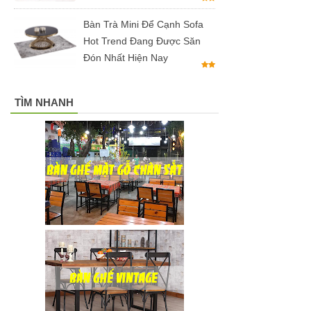
hộ màu
Bàn Trà Mini Để Cạnh Sofa
hồng
Hot Trend Đang Được Săn
Ghế
Đón Nhất Hiện Nay
gaming, ghế
TÌM NHANH
streamer
đẹp giá tốt
tại HCM
Tổng hợp
các mẫu
chân bàn
cafe, chân
bàn decor,
chân bàn