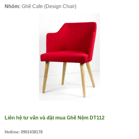
hàng
Nhóm:
Ghế Cafe (Design Chair)
vintage tại
HCM - Bách
Hóa Bàn
Ghế
Bộ bàn ghế
nhựa cafe
tiếp khách
màu xanh lá
sang trọng,
hiện đại
Liên hệ tư vấn và đặt mua
Ghế Nệm DT112
Kệ decor
trang trí
Hotline: 0901438178