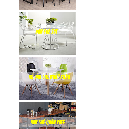
inox, chân
bàn ăn hot
trend 2023
Ghế decor
trong suốt,
ghế xoay
trong suốt
Ghế Eames
chân gỗ bọc
vải bố xanh
xám GLM27-
ghế dành
cho quán
cafe, cửa