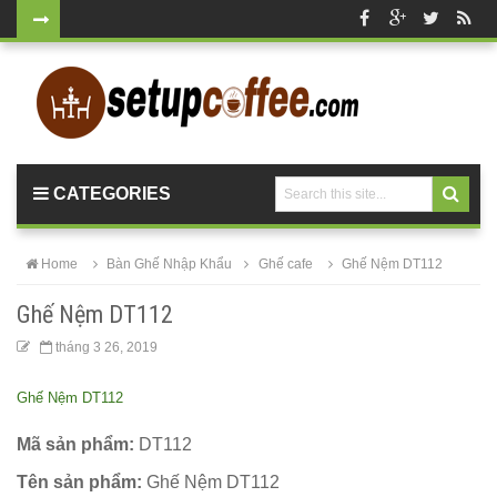
Bộ bàn tròn
mặt đá
chân mạ
vàng ghế
CATEGORIES
nhung xanh
rêu, xanh
Home
Bàn Ghế Nhập Khẩu
Ghế cafe
Ghế Nệm DT112
coban tiếp
Ghế Nệm DT112
khách sang
tháng 3 26, 2019
trọng
Ghế Nệm DT112
Bàn ghế gỗ
cho quán
Mã sản phẩm:
DT112
cafe, nhà
Tên sản phẩm:
Ghế Nệm DT112