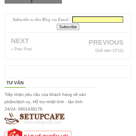
Bộ bàn ghế
cafe ngoài
Subscribe to this Blog via Email :
trời ban
công sân
NEXT
PREVIOUS
vườn sân
« Prev Post
Ghế nệm DT111
thượng bàn
kính cường
lực 277
TƯ VẤN
Bộ bàn ghế
sắt decor
Tiếp nhận yêu cầu của khách hàng về sản
phẩm/dịch vụ, Hỗ trợ nhiệt tình - tận tình
quán cafe
24/24: 0901438178.
nhà hàng
mặt bàn
composite