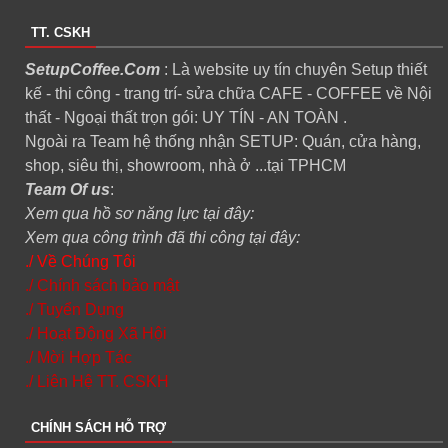
TT. CSKH
SetupCoffee.Com
: Là website uy tín chuyên Setup thiết
kế - thi công - trang trí- sửa chữa CAFE - COFFEE về Nội
thất - Ngoại thất trọn gói: UY TÍN - AN TOÀN .
Ngoài ra Team hệ thống nhận SETUP: Quán, cửa hàng,
shop, siêu thị, showroom, nhà ở ...tại TPHCM
Team Of us
:
Xem qua hồ sơ năng lực tại đây:
Xem qua công trình đã thi công tại đây:
./ Về Chúng Tôi
./ Chính sách bảo mật
./ Tuyển Dụng
./ Hoạt Động Xã Hội
./ Mời Hợp Tác
./ Liên Hệ TT. CSKH
CHÍNH SÁCH HỖ TRỢ