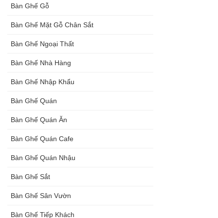
Bàn Ghế Gỗ
đen, xám
Bàn Ghế Mặt Gỗ Chân Sắt
chân trụ
Bàn Ghế Ngoại Thất
thép sơn
Bàn Ghế Nhà Hàng
tĩnh điện
màu đen,
Bàn Ghế Nhập Khẩu
trắng
Bàn Ghế Quán
Bàn Ghế Quán Ăn
Bàn Ghế Quán Cafe
Bàn Ghế Quán Nhậu
Bàn Ghế Sắt
Bàn Ghế Sân Vườn
Bàn Ghế Tiếp Khách