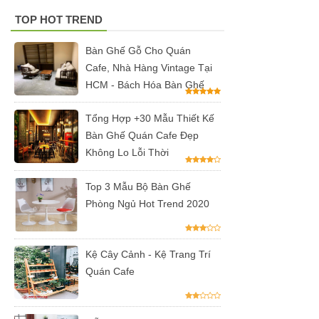
có tay 249
TOP HOT TREND
Bộ bàn ghế
Bàn Ghế Gỗ Cho Quán
quán cafe
Cafe, Nhà Hàng Vintage Tại
HCM - Bách Hóa Bàn Ghế
trà sữa nhà
hàng gỗ
Tổng Hợp +30 Mẫu Thiết Kế
Bàn Ghế Quán Cafe Đẹp
cao su
Không Lo Lỗi Thời
chân sắt
ghế gỗ ash
Top 3 Mẫu Bộ Bàn Ghế
Phòng Ngủ Hot Trend 2020
247
Bàn ghế sắt
Kệ Cây Cảnh - Kệ Trang Trí
cho quán
Quán Cafe
cafe, quán
ăn sân