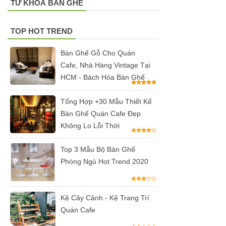
TỪ KHOÁ BÀN GHẾ
có tay 249
Bộ bàn ghế
TOP HOT TREND
quán cafe
Bàn Ghế Gỗ Cho Quán
trà sữa nhà
Cafe, Nhà Hàng Vintage Tại
HCM - Bách Hóa Bàn Ghế
hàng gỗ
cao su
Tổng Hợp +30 Mẫu Thiết Kế
Bàn Ghế Quán Cafe Đẹp
chân sắt
Không Lo Lỗi Thời
ghế gỗ ash
247
Top 3 Mẫu Bộ Bàn Ghế
Phòng Ngủ Hot Trend 2020
Bàn ghế sắt
cho quán
Kệ Cây Cảnh - Kệ Trang Trí
cafe, quán
Quán Cafe
ăn sân