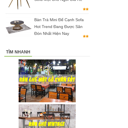
hộ màu
hồng
Bàn Trà Mini Để Cạnh Sofa
Ghế
Hot Trend Đang Được Săn
gaming, ghế
Đón Nhất Hiện Nay
streamer
đẹp giá tốt
TÌM NHANH
tại HCM
Tổng hợp
các mẫu
chân bàn
cafe, chân
bàn decor,
chân bàn