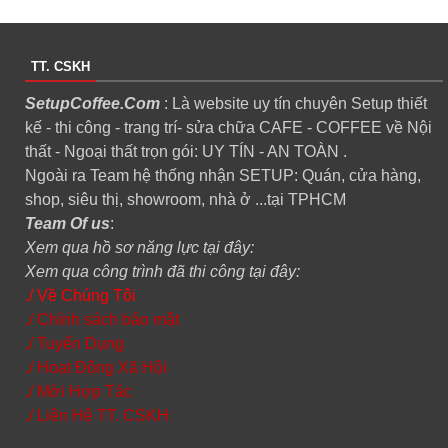
TT. CSKH
SetupCoffee.Com
: Là website uy tín chuyên Setup thiết
kế - thi công - trang trí- sửa chữa CAFE - COFFEE về Nội
thất - Ngoại thất trọn gói: UY TÍN - AN TOÀN .
Ngoài ra Team hệ thống nhận SETUP: Quán, cửa hàng,
shop, siêu thị, showroom, nhà ở ...tại TPHCM
Team Of us
:
Xem qua hồ sơ năng lực tại đây:
Xem qua công trình đã thi công tại đây:
./ Về Chúng Tôi
./ Chính sách bảo mật
./ Tuyển Dụng
./ Hoạt Động Xã Hội
./ Mời Hợp Tác
./ Liên Hệ TT. CSKH