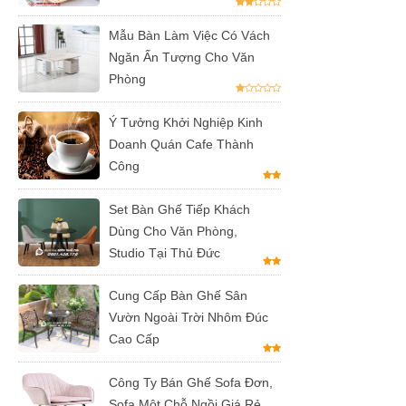
vườn, ban
Mẫu Bàn Làm Việc Có Vách
công, sân
Ngăn Ấn Tượng Cho Văn
thượng
Phòng
Set bàn ghế
Ý Tưởng Khởi Nghiệp Kinh
tiếp khách
Doanh Quán Cafe Thành
Công
văn phòng
ghế bọc vải
Set Bàn Ghế Tiếp Khách
Dùng Cho Văn Phòng,
màu xám
Studio Tại Thủ Đức
Bộ bàn ghế
tiếp khách
Cung Cấp Bàn Ghế Sân
Vườn Ngoài Trời Nhôm Đúc
spa, nail,
Cao Cấp
studio, văn
Công Ty Bán Ghế Sofa Đơn,
phòng, căn
Sofa Một Chỗ Ngồi Giá Rẻ