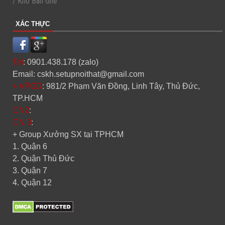
/ Kho Bàn Ghế
XÁC THỰC
Tel
: 0901.438.178 (zalo)
Email: cskh.setupnoithat@gmail.com
+ VPGD
: 981/2 Phạm Văn Đồng, Linh Tây, Thủ Đức,
TP.HCM
CN2
:
CN 3
:
+ Group Xưởng SX tại TPHCM
1. Quận 6
2. Quận Thủ Đức
3. Quận 7
4. Quận 12