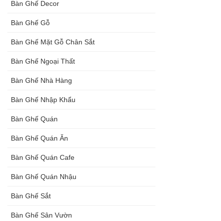
Bàn Ghế Decor
đen, xám
Bàn Ghế Gỗ
chân trụ
Bàn Ghế Mặt Gỗ Chân Sắt
thép sơn
Bàn Ghế Ngoại Thất
tĩnh điện
màu đen,
Bàn Ghế Nhà Hàng
trắng
Bàn Ghế Nhập Khẩu
Bàn Ghế Quán
Bàn Ghế Quán Ăn
Bàn Ghế Quán Cafe
Bàn Ghế Quán Nhậu
Bàn Ghế Sắt
Bàn Ghế Sân Vườn