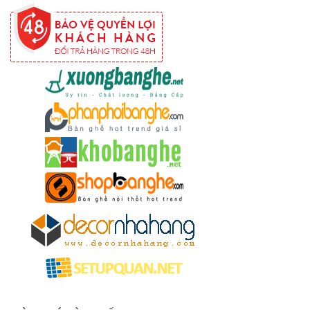
254
Ghế
Wishbone
sắt cafe
nhà hàng
GSK065
Bộ bàn ghế
sofa gỗ nhà
hàng cafe
252
Bộ bàn ghế
cafe gỗ cao
su chân sắt