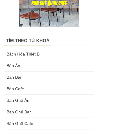
hàng tại
Tp.HCM
Ghế chân
xoay mặt
TÌM THEO TỪ KHOÁ
ngồi đệm
Bách Hóa Thiết Bị
GLM48-ghế
Bàn Ăn
tiếp khách,
Bàn Bar
văn phòng
Bàn Cafe
tại Tp.HCM
Bàn Ghế Ăn
Bàn tròn
cafe tiếp
Bàn Ghế Bar
khách mặt
Bàn Ghế Cafe
đá trắng,