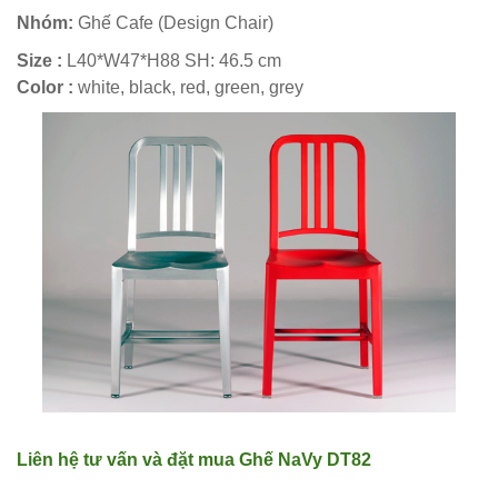
hàng
Nhóm:
Ghế Cafe (Design Chair)
vintage tại
Size :
L40*W47*H88 SH: 46.5 cm
Color :
white, black, red, green, grey
HCM - Bách
Hóa Bàn
Ghế
Bộ bàn ghế
nhựa cafe
tiếp khách
màu xanh lá
sang trọng,
hiện đại
Kệ decor
Liên hệ tư vấn và đặt mua
Ghế NaVy DT82
trang trí