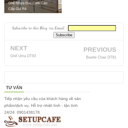
Bộ bàn ghế
Ghế Nhựa Đúc Cafe Cao
Cấp Giá Rẻ
cafe ngoài
trời ban
Subscribe to this Blog via Email :
công sân
vườn sân
NEXT
PREVIOUS
thượng bàn
Ghế Uma DT83
Beetle Chair DT81
kính cường
lực 277
Bộ bàn ghế
TƯ VẤN
sắt decor
quán cafe
Tiếp nhận yêu cầu của khách hàng về sản
phẩm/dịch vụ, Hỗ trợ nhiệt tình - tận tình
nhà hàng
24/24: 0901438178.
mặt bàn
composite