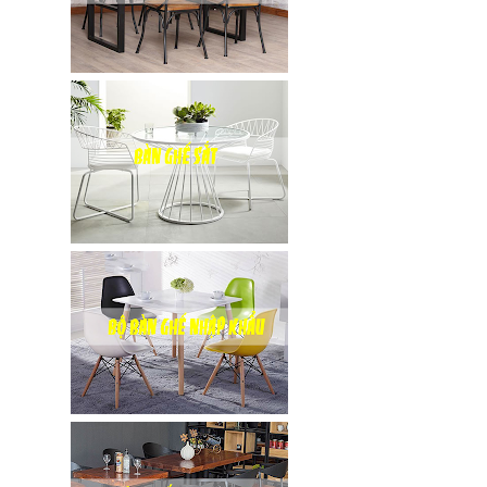
inox, chân
bàn ăn hot
trend 2023
Ghế decor
trong suốt,
ghế xoay
trong suốt
Ghế Eames
chân gỗ bọc
vải bố xanh
xám GLM27-
ghế dành
cho quán
cafe, cửa