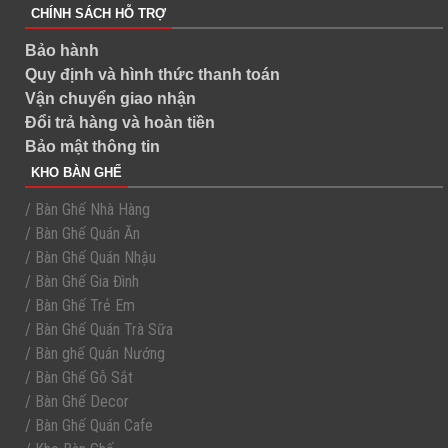
CHÍNH SÁCH HỖ TRỢ
Bảo hành
Quy định và hình thức thanh toán
Vận chuyển giao nhận
Đổi trả hàng và hoàn tiền
Bảo mật thông tin
KHO BÀN GHẾ
/ Bàn Ghế Nhà Hàng
/ Bàn Ghế Quán Ăn
/ Bàn Ghế Quán Nhậu
/ Bàn Ghế Gia Đình
/ Bàn Ghế Trẻ Em
/ Bàn Ghế Quán Trà Sữa
/ Bàn ghế Quán Nướng
/ Bàn Ghế Gỗ Sắt
/ Bàn Ghế Decor
/ Bàn Ghế Quán Cafe