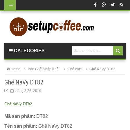
Bộ bàn tròn
mặt đá
chân mạ
vàng ghế
CATEGORIES
nhung xanh
rêu, xanh
Home
Bàn Ghế Nhập Khẩu
Ghế cafe
Ghế NaVy DT82
coban tiếp
Ghế NaVy DT82
khách sang
tháng 3 26, 2019
trọng
Ghế NaVy DT82
Bàn ghế gỗ
cho quán
Mã sản phẩm:
DT82
cafe, nhà
Tên sản phẩm:
Ghế NaVy DT82