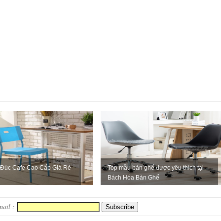
Đúc Cafe Cao Cấp Giá Rẻ
Top mẫu bàn ghế được yêu thích tại
Bách Hóa Bàn Ghế
mail :