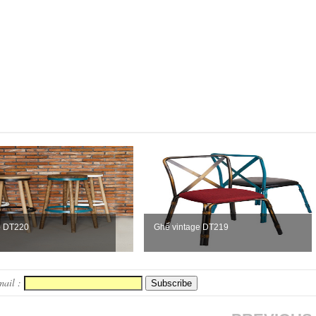
ỗ DT220
Ghế vintage DT219
mail :