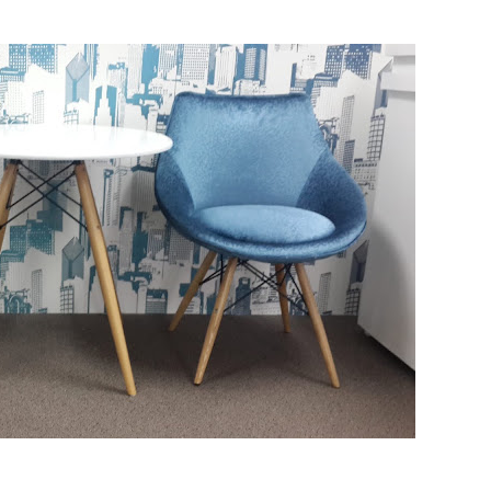
 màu hồng
inox, chân bàn ăn hot trend 2023
ho quán cafe, cửa hàng tại Tp.HCM
òng tại Tp.HCM
ép sơn tĩnh điện màu đen, trắng