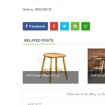
Hotline: 0901438178
Facebook
RELATED POSTS
Ghế Vintage Wood DT221
Ghế bar g
Subscribe to this Blog via E
NEXT