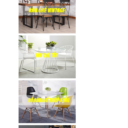
inox, chân
bàn ăn hot
trend 2023
Ghế decor
trong suốt,
ghế xoay
trong suốt
Ghế Eames
chân gỗ bọc
vải bố xanh
xám GLM27-
ghế dành
cho quán
cafe, cửa