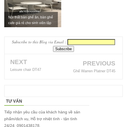
Bộ bàn ghế
cafe ngoài
Nội thất bàn ghế ăn, bàn ghế
trời ban
cafe giá rẻ cho sinh viên lập
nghiệp
công sân
vườn sân
Subscribe to this Blog via Email :
thượng bàn
kính cường
NEXT
PREVIOUS
lực 277
Leisure chair DT47
Ghế Warren Platner DT45
Bộ bàn ghế
sắt decor
quán cafe
TƯ VẤN
nhà hàng
Tiếp nhận yêu cầu của khách hàng về sản
mặt bàn
phẩm/dịch vụ, Hỗ trợ nhiệt tình - tận tình
24/24: 0901438178.
composite