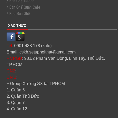
/ Bàn Ghế Decor
/ Bàn Ghế Quán Cafe
/ Kho Bàn Ghế
XÁC THỰC
Tel
: 0901.438.178 (zalo)
Email: cskh.setupnoithat@gmail.com
+ VPGD
: 981/2 Phạm Văn Đồng, Linh Tây, Thủ Đức,
TP.HCM
CN2
:
CN 3
:
+ Group Xưởng SX tại TPHCM
1. Quận 6
2. Quận Thủ Đức
3. Quận 7
4. Quận 12