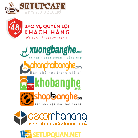
254
Ghế
Wishbone
sắt cafe
nhà hàng
GSK065
Bộ bàn ghế
sofa gỗ nhà
hàng cafe
252
Bộ bàn ghế
cafe gỗ cao
su chân sắt