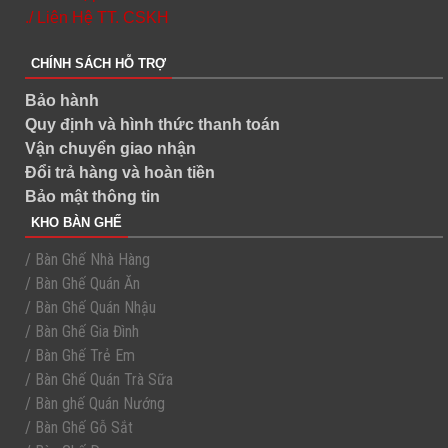
./ Liên Hệ TT. CSKH
CHÍNH SÁCH HỖ TRỢ
Bảo hành
Quy định và hình thức thanh toán
Vận chuyển giao nhận
Đổi trả hàng và hoàn tiền
Bảo mật thông tin
KHO BÀN GHẾ
/ Bàn Ghế Nhà Hàng
/ Bàn Ghế Quán Ăn
/ Bàn Ghế Quán Nhậu
/ Bàn Ghế Gia Đình
/ Bàn Ghế Trẻ Em
/ Bàn Ghế Quán Trà Sữa
/ Bàn ghế Quán Nướng
/ Bàn Ghế Gỗ Sắt