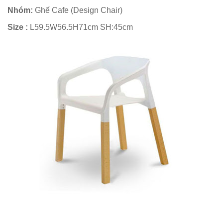
hàng
Nhóm:
Ghế Cafe (Design Chair)
vintage tại
Size :
L59.5W56.5H71cm SH:45cm
HCM - Bách
Hóa Bàn
Ghế
Bộ bàn ghế
nhựa cafe
tiếp khách
màu xanh lá
sang trọng,
hiện đại
Kệ decor
trang trí