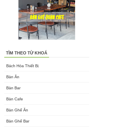
hàng tại
Tp.HCM
Ghế chân
xoay mặt
ngồi đệm
TÌM THEO TỪ KHOÁ
GLM48-ghế
Bách Hóa Thiết Bị
tiếp khách,
Bàn Ăn
văn phòng
tại Tp.HCM
Bàn Bar
Bàn tròn
Bàn Cafe
cafe tiếp
Bàn Ghế Ăn
khách mặt
Bàn Ghế Bar
đá trắng,