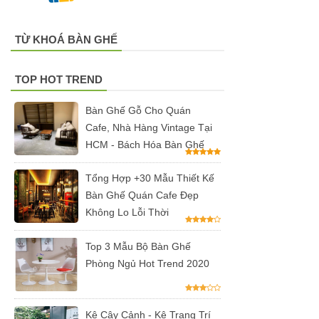
có tay 249
TỪ KHOÁ BÀN GHẾ
Bộ bàn ghế
quán cafe
TOP HOT TREND
trà sữa nhà
Bàn Ghế Gỗ Cho Quán
hàng gỗ
Cafe, Nhà Hàng Vintage Tại
cao su
HCM - Bách Hóa Bàn Ghế
chân sắt
Tổng Hợp +30 Mẫu Thiết Kế
ghế gỗ ash
Bàn Ghế Quán Cafe Đẹp
247
Không Lo Lỗi Thời
Bàn ghế sắt
Top 3 Mẫu Bộ Bàn Ghế
cho quán
Phòng Ngủ Hot Trend 2020
cafe, quán
ăn sân
Kệ Cây Cảnh - Kệ Trang Trí