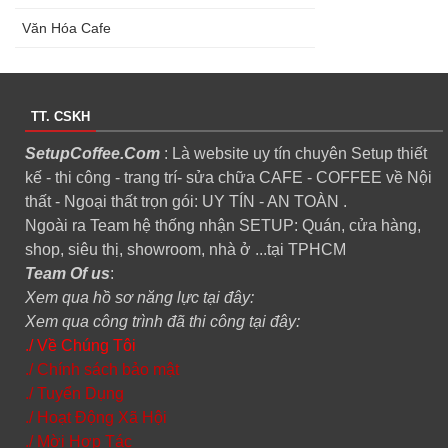
Văn Hóa Cafe
TT. CSKH
SetupCoffee.Com
: Là website uy tín chuyên Setup thiết
kế - thi công - trang trí- sửa chữa CAFE - COFFEE về Nội
thất - Ngoại thất trọn gói: UY TÍN - AN TOÀN .
Ngoài ra Team hệ thống nhận SETUP: Quán, cửa hàng,
shop, siêu thị, showroom, nhà ở ...tại TPHCM
Team Of us
:
Xem qua hồ sơ năng lực tại đây:
Xem qua công trình đã thi công tại đây:
./ Về Chúng Tôi
./ Chính sách bảo mật
./ Tuyển Dụng
./ Hoạt Động Xã Hội
./ Mời Hợp Tác