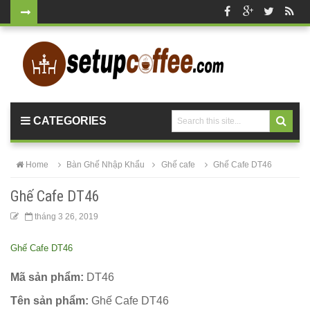
Bộ bàn tròn
mặt đá
chân mạ
vàng ghế
CATEGORIES
nhung xanh
rêu, xanh
Home
Bàn Ghế Nhập Khẩu
Ghế cafe
Ghế Cafe DT46
coban tiếp
Ghế Cafe DT46
khách sang
tháng 3 26, 2019
trọng
Ghế Cafe DT46
Bàn ghế gỗ
cho quán
Mã sản phẩm:
DT46
cafe, nhà
Tên sản phẩm:
Ghế Cafe DT46