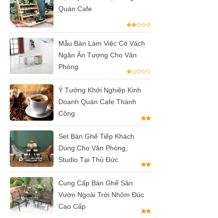
vườn, ban
Quán Cafe
công, sân
thượng
Mẫu Bàn Làm Việc Có Vách
Ngăn Ấn Tượng Cho Văn
Set bàn ghế
Phòng
tiếp khách
Ý Tưởng Khởi Nghiệp Kinh
văn phòng
Doanh Quán Cafe Thành
ghế bọc vải
Công
màu xám
Set Bàn Ghế Tiếp Khách
Bộ bàn ghế
Dùng Cho Văn Phòng,
tiếp khách
Studio Tại Thủ Đức
spa, nail,
Cung Cấp Bàn Ghế Sân
studio, văn
Vườn Ngoài Trời Nhôm Đúc
Cao Cấp
phòng, căn