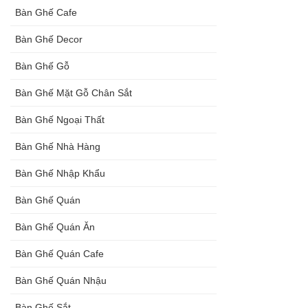
Bàn Ghế Cafe
đen, xám
Bàn Ghế Decor
chân trụ
thép sơn
Bàn Ghế Gỗ
tĩnh điện
Bàn Ghế Mặt Gỗ Chân Sắt
màu đen,
Bàn Ghế Ngoại Thất
trắng
Bàn Ghế Nhà Hàng
Bàn Ghế Nhập Khẩu
Bàn Ghế Quán
Bàn Ghế Quán Ăn
Bàn Ghế Quán Cafe
Bàn Ghế Quán Nhậu
Bàn Ghế Sắt