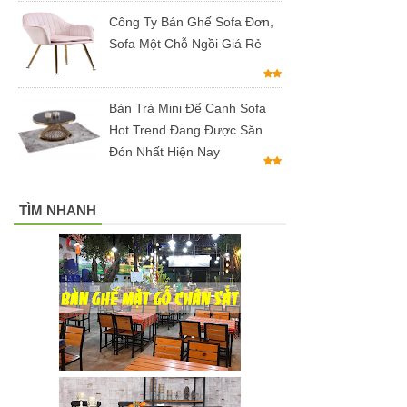
hộ màu
Công Ty Bán Ghế Sofa Đơn,
hồng
Sofa Một Chỗ Ngồi Giá Rẻ
Ghế
gaming, ghế
Bàn Trà Mini Để Cạnh Sofa
Hot Trend Đang Được Săn
streamer
Đón Nhất Hiện Nay
đẹp giá tốt
tại HCM
TÌM NHANH
Tổng hợp
các mẫu
chân bàn
cafe, chân
bàn decor,
chân bàn