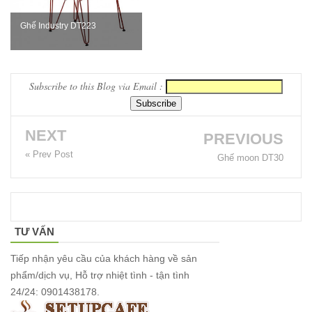
Bộ bàn ghế
cafe ngoài
Ghế Industry DT223
trời ban
công sân
Subscribe to this Blog via Email :
vườn sân
thượng bàn
NEXT
PREVIOUS
kính cường
« Prev Post
Ghế moon DT30
lực 277
Bộ bàn ghế
sắt decor
TƯ VẤN
quán cafe
Tiếp nhận yêu cầu của khách hàng về sản
nhà hàng
phẩm/dịch vụ, Hỗ trợ nhiệt tình - tận tình
mặt bàn
24/24: 0901438178.
composite