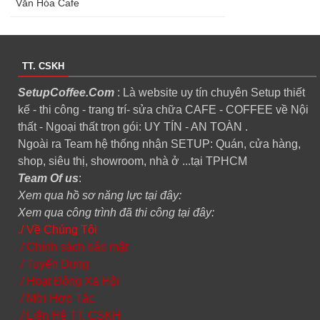
Văn Hóa Cafe
TT. CSKH
SetupCoffee.Com
: Là website uy tín chuyên Setup thiết
kế - thi công - trang trí- sửa chữa CAFE - COFFEE về Nội
thất - Ngoại thất trọn gói: UY TÍN - AN TOÀN .
Ngoài ra Team hệ thống nhận SETUP: Quán, cửa hàng,
shop, siêu thị, showroom, nhà ở ...tại TPHCM
Team Of us
:
Xem qua hồ sơ năng lực tại đây:
Xem qua công trình đã thi công tại đây:
./ Về Chúng Tôi
./ Chính sách bảo mật
./ Tuyển Dụng
./ Hoạt Động Xã Hội
./ Mời Hợp Tác
./ Liên Hệ TT. CSKH