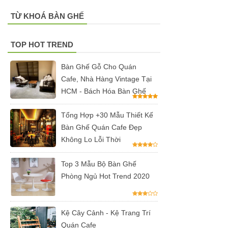
có tay 249
TỪ KHOÁ BÀN GHẾ
Bộ bàn ghế
TOP HOT TREND
quán cafe
trà sữa nhà
Bàn Ghế Gỗ Cho Quán
Cafe, Nhà Hàng Vintage Tại
hàng gỗ
HCM - Bách Hóa Bàn Ghế
cao su
Tổng Hợp +30 Mẫu Thiết Kế
chân sắt
Bàn Ghế Quán Cafe Đẹp
ghế gỗ ash
Không Lo Lỗi Thời
247
Top 3 Mẫu Bộ Bàn Ghế
Bàn ghế sắt
Phòng Ngủ Hot Trend 2020
cho quán
cafe, quán
Kệ Cây Cảnh - Kệ Trang Trí
ăn sân
Quán Cafe