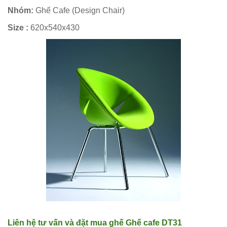
hàng
Nhóm:
Ghế Cafe (Design Chair)
vintage tại
Size :
620x540x430
HCM - Bách
Hóa Bàn
Ghế
Bộ bàn ghế
nhựa cafe
tiếp khách
màu xanh lá
sang trọng,
hiện đại
Kệ decor
trang trí
Liên hệ tư vấn và đặt mua ghế
Ghế cafe DT31