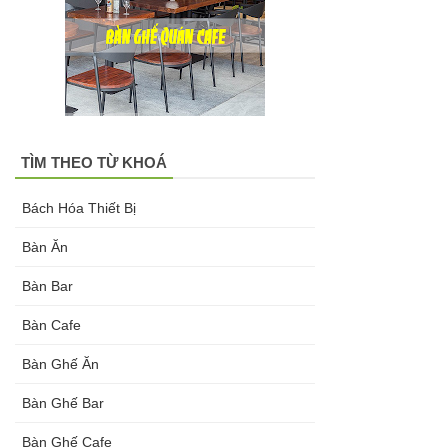
hàng tại
Tp.HCM
Ghế chân
xoay mặt
TÌM THEO TỪ KHOÁ
ngồi đệm
GLM48-ghế
Bách Hóa Thiết Bị
tiếp khách,
Bàn Ăn
văn phòng
Bàn Bar
tại Tp.HCM
Bàn Cafe
Bàn tròn
Bàn Ghế Ăn
cafe tiếp
Bàn Ghế Bar
khách mặt
đá trắng,
Bàn Ghế Cafe