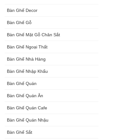
đen, xám
Bàn Ghế Decor
chân trụ
Bàn Ghế Gỗ
thép sơn
Bàn Ghế Mặt Gỗ Chân Sắt
tĩnh điện
Bàn Ghế Ngoại Thất
màu đen,
Bàn Ghế Nhà Hàng
trắng
Bàn Ghế Nhập Khẩu
Bàn Ghế Quán
Bàn Ghế Quán Ăn
Bàn Ghế Quán Cafe
Bàn Ghế Quán Nhậu
Bàn Ghế Sắt