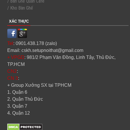
/ Bàn Ghế Quán Cafe
/ Kho Bàn Ghế
XÁC THỰC
Tel
: 0901.438.178 (zalo)
Email: cskh.setupnoithat@gmail.com
+ VPGD
: 981/2 Phạm Văn Đồng, Linh Tây, Thủ Đức,
TP.HCM
CN2
:
CN 3
:
+ Group Xưởng SX tại TPHCM
1. Quận 6
2. Quận Thủ Đức
3. Quận 7
4. Quận 12