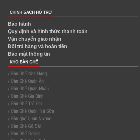
CHÍNH SÁCH HỖ TRỢ
Bảo hành
Quy định và hình thức thanh toán
Vận chuyển giao nhận
Đổi trả hàng và hoàn tiền
Bảo mật thông tin
KHO BÀN GHẾ
/ Bàn Ghế Nhà Hàng
/ Bàn Ghế Quán Ăn
/ Bàn Ghế Quán Nhậu
/ Bàn Ghế Gia Đình
/ Bàn Ghế Trẻ Em
/ Bàn Ghế Quán Trà Sữa
/ Bàn ghế Quán Nướng
/ Bàn Ghế Gỗ Sắt
/ Bàn Ghế Decor