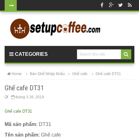
Bộ bàn tròn
mặt đá
chân mạ
vàng ghế
CATEGORIES
nhung xanh
rêu, xanh
Home
Bàn Ghế Nhập Khẩu
Ghế cafe
Ghế cafe DT31
coban tiếp
Ghế cafe DT31
khách sang
tháng 3 26, 2019
trọng
Ghế cafe DT31
Bàn ghế gỗ
cho quán
Mã sản phẩm:
DT31
cafe, nhà
Tên sản phẩm:
Ghế cafe