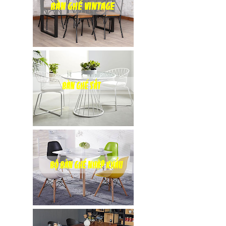
inox, chân
bàn ăn hot
trend 2023
Ghế decor
trong suốt,
ghế xoay
trong suốt
Ghế Eames
chân gỗ bọc
vải bố xanh
xám GLM27-
ghế dành
cho quán
cafe, cửa