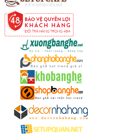
254
Ghế
Wishbone
sắt cafe
nhà hàng
GSK065
Bộ bàn ghế
sofa gỗ nhà
hàng cafe
252
Bộ bàn ghế
cafe gỗ cao
su chân sắt