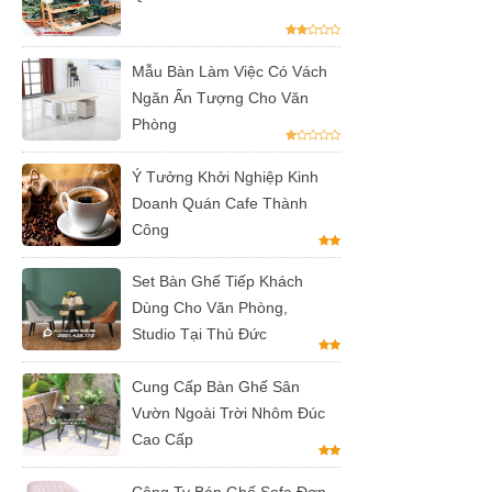
vườn, ban
công, sân
Mẫu Bàn Làm Việc Có Vách
thượng
Ngăn Ấn Tượng Cho Văn
Phòng
Set bàn ghế
tiếp khách
Ý Tưởng Khởi Nghiệp Kinh
Doanh Quán Cafe Thành
văn phòng
Công
ghế bọc vải
màu xám
Set Bàn Ghế Tiếp Khách
Dùng Cho Văn Phòng,
Bộ bàn ghế
Studio Tại Thủ Đức
tiếp khách
Cung Cấp Bàn Ghế Sân
spa, nail,
Vườn Ngoài Trời Nhôm Đúc
studio, văn
Cao Cấp
phòng, căn
Công Ty Bán Ghế Sofa Đơn,