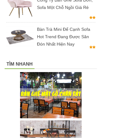
hộ màu
Sofa Một Chỗ Ngồi Giá Rẻ
hồng
Ghế
Bàn Trà Mini Để Cạnh Sofa
gaming, ghế
Hot Trend Đang Được Săn
Đón Nhất Hiện Nay
streamer
đẹp giá tốt
TÌM NHANH
tại HCM
Tổng hợp
các mẫu
chân bàn
cafe, chân
bàn decor,
chân bàn