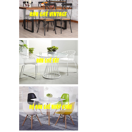
vải bố xanh
xám GLM27-
ghế dành
cho quán
cafe, cửa
hàng tại
Tp.HCM
Ghế chân
xoay mặt
ngồi đệm
GLM48-ghế
tiếp khách,
văn phòng
tại Tp.HCM