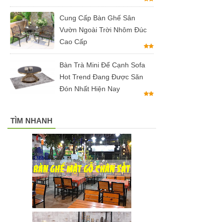
chân bàn
Cung Cấp Bàn Ghế Sân
cafe, chân
Vườn Ngoài Trời Nhôm Đúc
bàn decor,
Cao Cấp
chân bàn
Bàn Trà Mini Để Cạnh Sofa
inox, chân
Hot Trend Đang Được Săn
Đón Nhất Hiện Nay
bàn ăn hot
trend 2023
TÌM NHANH
Ghế decor
trong suốt,
ghế xoay
trong suốt
Ghế Eames
chân gỗ bọc