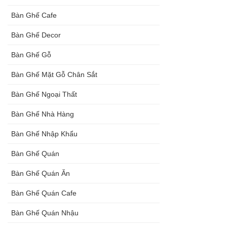
vàng ghế
Bàn Ghế Cafe
nhung xanh
Bàn Ghế Decor
rêu, xanh
Bàn Ghế Gỗ
coban tiếp
Bàn Ghế Mặt Gỗ Chân Sắt
khách sang
Bàn Ghế Ngoại Thất
trọng
Bàn Ghế Nhà Hàng
Bàn Ghế Nhập Khẩu
Bàn Ghế Quán
Bàn Ghế Quán Ăn
Bàn Ghế Quán Cafe
Bàn Ghế Quán Nhậu