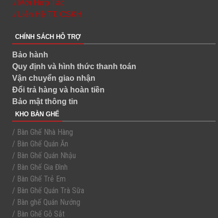
./ Mời Hợp Tác
./ Liên Hệ TT. CSKH
CHÍNH SÁCH HỖ TRỢ
Bảo hành
Quy định và hình thức thanh toán
Vận chuyển giao nhận
Đổi trả hàng và hoàn tiền
Bảo mật thông tin
KHO BÀN GHẾ
/ Bàn Ghế Nhà Hàng
/ Bàn Ghế Quán Ăn
/ Bàn Ghế Quán Nhậu
/ Bàn Ghế Gia Đình
/ Bàn Ghế Trẻ Em
/ Bàn Ghế Quán Trà Sữa
/ Bàn ghế Quán Nướng
/ Bàn Ghế Gỗ Sắt