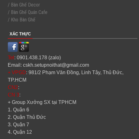
/ Bàn Ghế Decor
/ Bàn Ghế Quán Cafe
/ Kho Bàn Ghế
XÁC THỰC
Tel
: 0901.438.178 (zalo)
Email: cskh.setupnoithat@gmail.com
+ VPGD
: 981/2 Phạm Văn Đồng, Linh Tây, Thủ Đức,
TP.HCM
CN2
:
CN 3
:
+ Group Xưởng SX tại TPHCM
1. Quận 6
2. Quận Thủ Đức
3. Quận 7
4. Quận 12