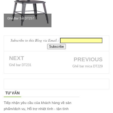
sắt decor
quán cafe
nhà hàng
Ghế Bar Sắt DT257
mặt bàn
composite
Subscribe to this Blog via Email :
254
Ghế
NEXT
PREVIOUS
Wishbone
Ghế bar DT231
Ghế bar mica DT229
sắt cafe
nhà hàng
GSK065
TƯ VẤN
Bộ bàn ghế
Tiếp nhận yêu cầu của khách hàng về sản
sofa gỗ nhà
phẩm/dịch vụ, Hỗ trợ nhiệt tình - tận tình
hàng cafe