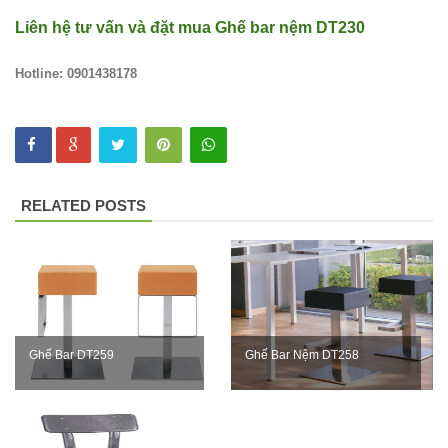
thượng
Liên hệ tư vấn và đặt mua
Ghế bar nệm DT230
nhôm đúc
Hotline: 0901438178
ốp gỗ nhựa
275
Bộ bàn ghế
cafe ngoài
RELATED POSTS
trời ban
công sân
vườn sân
thượng bàn
kính cường
Ghế Bar DT259
Ghế Bar Nệm DT258
lực 277
Bộ bàn ghế