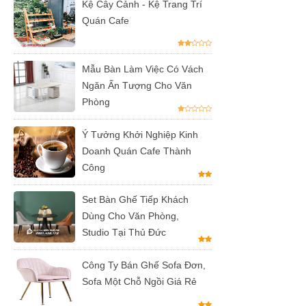
Kệ Cây Cảnh - Kệ Trang Trí
tiếp khách
Quán Cafe
spa, nail,
studio, văn
Mẫu Bàn Làm Việc Có Vách
phòng, căn
Ngăn Ấn Tượng Cho Văn
Phòng
hộ màu
hồng
Ý Tưởng Khởi Nghiệp Kinh
Doanh Quán Cafe Thành
Ghế
Công
gaming, ghế
streamer
Set Bàn Ghế Tiếp Khách
Dùng Cho Văn Phòng,
đẹp giá tốt
Studio Tại Thủ Đức
tại HCM
Công Ty Bán Ghế Sofa Đơn,
Tổng hợp
Sofa Một Chỗ Ngồi Giá Rẻ
các mẫu