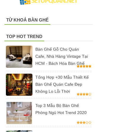
Bàn ghế sắt
cho quán
TỪ KHOÁ BÀN GHẾ
cafe, quán
TOP HOT TREND
ăn sân
vườn, ban
Bàn Ghế Gỗ Cho Quán
Cafe, Nhà Hàng Vintage Tại
công, sân
HCM - Bách Hóa Bàn Ghế
thượng
Set bàn ghế
Tổng Hợp +30 Mẫu Thiết Kế
Bàn Ghế Quán Cafe Đẹp
tiếp khách
Không Lo Lỗi Thời
văn phòng
Top 3 Mẫu Bộ Bàn Ghế
ghế bọc vải
Phòng Ngủ Hot Trend 2020
màu xám
Bộ bàn ghế