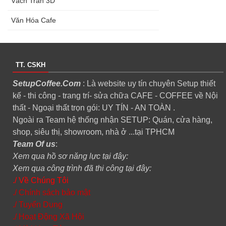
Vách Trần 3D
Văn Hóa Cafe
TT. CSKH
SetupCoffee.Com
: Là website uy tín chuyên Setup thiết
kế - thi công - trang trí- sửa chữa CAFE - COFFEE về Nội
thất - Ngoại thất trọn gói: UY TÍN - AN TOÀN .
Ngoài ra Team hệ thống nhận SETUP: Quán, cửa hàng,
shop, siêu thị, showroom, nhà ở ...tại TPHCM
Team Of us
:
Xem qua hồ sơ năng lực tại đây:
Xem qua công trình đã thi công tại đây:
./ Về Chúng Tôi
./ Chính sách bảo mật
./ Tuyển Dụng
./ Hoạt Động Xã Hội