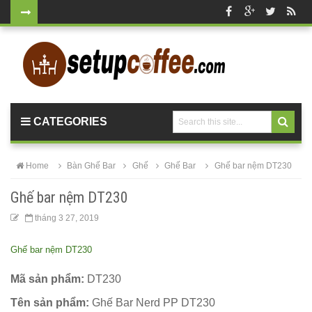
Bàn ghế gỗ
cho quán
cafe, nhà
hàng
CATEGORIES
vintage tại
HCM - Bách
Home
Bàn Ghế Bar
Ghế
Ghế Bar
Ghế bar nệm DT230
Hóa Bàn
Ghế bar nệm DT230
Ghế
tháng 3 27, 2019
Bộ bàn ghế
Ghế bar nệm DT230
nhựa cafe
tiếp khách
Mã sản phẩm:
DT230
màu xanh lá
Tên sản phẩm:
Ghế Bar Nerd PP DT230