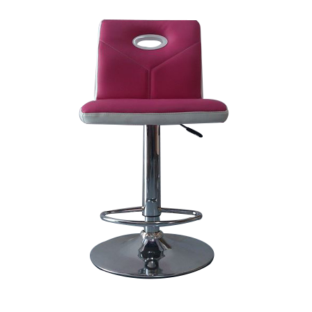
sang trọng,
hiện đại
Kệ decor
trang trí
KM01 - Kệ
vách ngăn
căn hộ, văn
phòng,
quán cafe
Bộ bàn ghế
ăn ngoài
trời sân
vườn sân