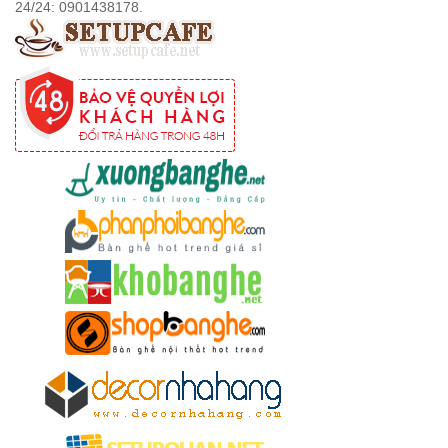
24/24: 0901438178.
252
Bộ bàn ghế
cafe gỗ cao
su chân sắt
có tay 249
Bộ bàn ghế
quán cafe
trà sữa nhà
hàng gỗ
cao su
chân sắt
ghế gỗ ash
247