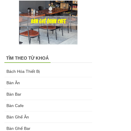
Bàn tròn
cafe tiếp
khách mặt
đá trắng,
đen, xám
TÌM THEO TỪ KHOÁ
chân trụ
thép sơn
Bách Hóa Thiết Bị
tĩnh điện
Bàn Ăn
màu đen,
Bàn Bar
trắng
Bàn Cafe
Bộ bàn tròn
Bàn Ghế Ăn
mặt đá
Bàn Ghế Bar
chân mạ