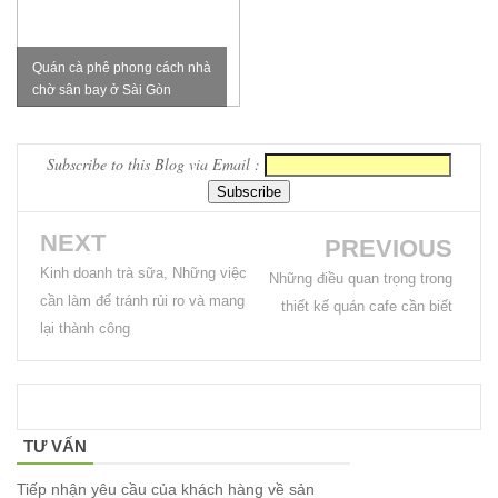
vàng ghế
nhung xanh
Quán cà phê phong cách nhà
chờ sân bay ở Sài Gòn
rêu, xanh
coban tiếp
Subscribe to this Blog via Email :
khách sang
trọng
NEXT
PREVIOUS
Kinh doanh trà sữa, Những việc
Những điều quan trọng trong
cần làm để tránh rủi ro và mang
thiết kế quán cafe cần biết
lại thành công
TƯ VẤN
Tiếp nhận yêu cầu của khách hàng về sản