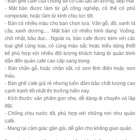
- Bàn ghế cafe của chúng tôi có cấu tạo ấn tượng, đẹp mắt
tiếp khách
- Mặt bàn được làm từ gỗ công nghiệp, có thể có phủ
composite, hoặc làm từ kính chịu lực tốt.
spa, nail,
- Bàn có nhiều màu cho bạn chọn lựa: Vân gỗ, đỏ, xanh lá
studio, văn
cây, xanh dương,… Mặt bàn có nhiều hình dạng: Vuông,
phòng, căn
chữ nhật, bầu dục…Ngoài ra, bàn cafe được kèm với các
loại ghế cùng loại, có cùng màu sắc hoặc kiểu dáng thiết
hộ màu
kế phù hợp với nhiều đối tượng khách hàng từ quán bình
hồng
dân đến quán cafe cao cấp sang trọng.
- Bàn chân gỗ, hoặc chân sắt, có sơn tĩnh điện hoặc sơn
Ghế
màu.
gaming, ghế
- Bàn ghế cafe giá rẻ nhưng luôn đảm bảo chất lượng cao
streamer
cạnh tranh tốt nhất thị trường hiện nay.
- Kích thước sản phẩm gọn nhẹ, dễ dàng di chuyển và lắp
đẹp giá tốt
đặt.
tại HCM
- Chống chịu nước tốt, phù hợp với những nơi như quán
café.
Tổng hợp
- Mang lại cảm giác gần gũi, dễ gần cho không gian quán.
các mẫu