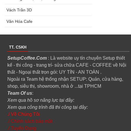
Vách Trần 3D
Văn Hóa Cafe
TT. CSKH
SetupCoffee.Com
: Là website uy tín chuyên Setup thiết
kế - thi công - trang trí- sửa chữa CAFE - COFFEE về Nội
thất - Ngoại thất trọn gói: UY TÍN - AN TOÀN .
Ngoài ra Team hệ thống nhận SETUP: Quán, cửa hàng,
shop, siêu thị, showroom, nhà ở ...tại TPHCM
Team Of us
:
Xem qua hồ sơ năng lực tại đây:
Xem qua công trình đã thi công tại đây:
./ Về Chúng Tôi
./ Chính sách bảo mật
./ Tuyển Dụng