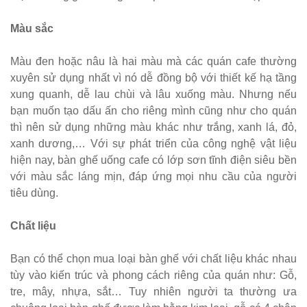
sắt decor
quán cafe
Màu sắc
nhà hàng
Màu đen hoặc nâu là hai màu mà các quán cafe thường
mặt bàn
xuyên sử dụng nhất vì nó dễ đồng bộ với thiết kế hạ tầng
composite
xung quanh, dễ lau chùi và lâu xuống màu. Nhưng nếu
bạn muốn tạo dấu ấn cho riêng mình cũng như cho quán
254
thì nên sử dụng những màu khác như trắng, xanh lá, đỏ,
Ghế
xanh dương,… Với sự phát triển của công nghệ vật liệu
hiện nay, bàn ghế uống cafe có lớp sơn tĩnh điện siêu bền
Wishbone
với màu sắc láng mịn, đáp ứng mọi nhu cầu của người
sắt cafe
tiêu dùng.
nhà hàng
Chất liệu
GSK065
Bộ bàn ghế
Bạn có thể chọn mua loại bàn ghế với chất liệu khác nhau
tùy vào kiến trúc và phong cách riêng của quán như: Gỗ,
sofa gỗ nhà
tre, mây, nhựa, sắt… Tuy nhiên người ta thường ưa
hàng cafe