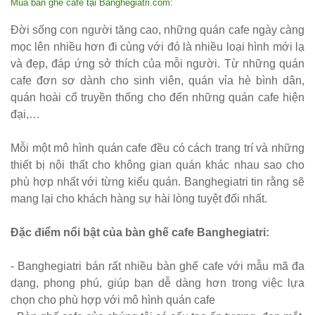
Mua bàn ghế cafe tại Banghegiatri.com:
Bàn ghế sắt
Đời sống con người tăng cao, những quán cafe ngày càng
cho quán
mọc lên nhiều hơn đi cùng với đó là nhiều loại hình mới lạ
và đẹp, đáp ứng sở thích của mỗi người. Từ những quán
cafe, quán
cafe đơn sơ dành cho sinh viên, quán vỉa hè bình dân,
ăn sân
quán hoài cổ truyền thống cho đến những quán cafe hiện
vườn, ban
đại,…
công, sân
Mỗi một mô hình quán cafe đều có cách trang trí và những
thượng
thiết bị nội thất cho không gian quán khác nhau sao cho
phù hợp nhất với từng kiểu quán. Banghegiatri tin rằng sẽ
Set bàn ghế
mang lại cho khách hàng sự hài lòng tuyệt đối nhất.
tiếp khách
văn phòng
Đặc điểm nổi bật của bàn ghế cafe
Banghegiatri:
ghế bọc vải
- Banghegiatri bán rất nhiều bàn ghế cafe với mẫu mã đa
màu xám
dạng, phong phú, giúp bạn dễ dàng hơn trong việc lựa
chọn cho phù hợp với mô hình quán cafe
Bộ bàn ghế