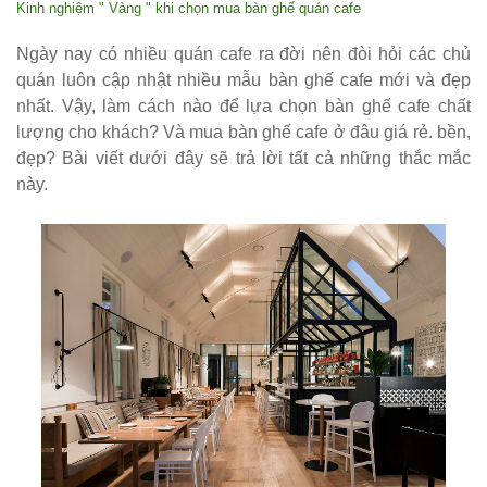
Kinh nghiệm " Vàng " khi chọn mua bàn ghế quán cafe
sang trọng,
hiện đại
Ngày nay có nhiều quán cafe ra đời nên đòi hỏi các chủ
quán luôn cập nhật nhiều mẫu bàn ghế cafe mới và đẹp
Kệ decor
nhất. Vậy, làm cách nào để lựa chọn bàn ghế cafe chất
trang trí
lượng cho khách? Và mua bàn ghế cafe ở đâu giá rẻ. bền,
đẹp? Bài viết dưới đây sẽ trả lời tất cả những thắc mắc
KM01 - Kệ
này.
vách ngăn
căn hộ, văn
phòng,
quán cafe
Bộ bàn ghế
ăn ngoài
trời sân
vườn sân