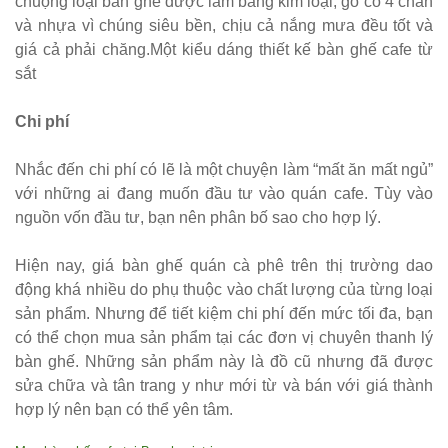
chuộng loại bàn ghế được làm bằng kim loại, gỗ có 4 chân
và nhựa vì chúng siêu bền, chịu cả nắng mưa đều tốt và
252
giá cả phải chăng.Một kiểu dáng thiết kế bàn ghế cafe từ
Bộ bàn ghế
sắt
cafe gỗ cao
Chi phí
su chân sắt
có tay 249
Nhắc đến chi phí có lẽ là một chuyện làm “mất ăn mất ngủ”
với những ai đang muốn đầu tư vào quán cafe. Tùy vào
Bộ bàn ghế
nguồn vốn đầu tư, bạn nên phân bố sao cho hợp lý.
quán cafe
Hiện nay, giá bàn ghế quán cà phê trên thị trường dao
trà sữa nhà
động khá nhiều do phụ thuộc vào chất lượng của từng loại
hàng gỗ
sản phẩm. Nhưng để tiết kiệm chi phí đến mức tối đa, bạn
cao su
có thể chọn mua sản phẩm tại các đơn vị chuyên thanh lý
bàn ghế. Những sản phẩm này là đồ cũ nhưng đã được
chân sắt
sửa chữa và tân trang y như mới từ và bán với giá thành
ghế gỗ ash
hợp lý nên bạn có thể yên tâm.
247