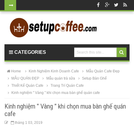
Bàn ghế gỗ
cho quán
cafe, nhà
hàng
CATEGORIES
vintage tại
HCM - Bách
Home
Kinh Nghiệm Kinh Doanh Cafe
Mẫu Quán Cafe Đẹp
Hóa Bàn
MẪU QUÁN ĐẸP
Mẫu quán trà sữa
Setup Bàn Ghế
Thiết Kế Quán Cafe
Trang Trí Quán Cafe
Ghế
Kinh nghiệm " Vàng " khi chọn mua bàn ghế quán cafe
Bộ bàn ghế
Kinh nghiệm " Vàng " khi chọn mua bàn ghế quán
nhựa cafe
cafe
tiếp khách
tháng 1 03, 2019
màu xanh lá