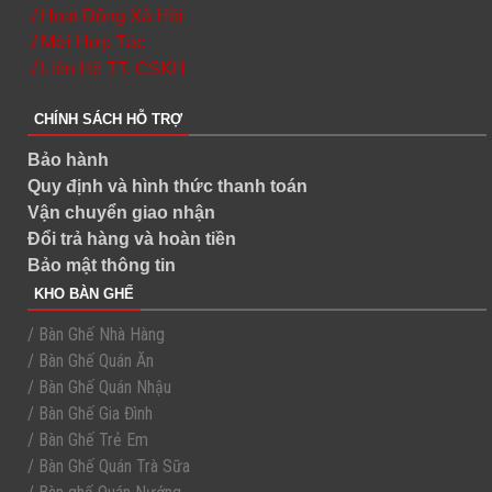
./ Hoạt Động Xã Hội
./ Mời Hợp Tác
./ Liên Hệ TT. CSKH
CHÍNH SÁCH HỖ TRỢ
Bảo hành
Quy định và hình thức thanh toán
Vận chuyển giao nhận
Đổi trả hàng và hoàn tiền
Bảo mật thông tin
KHO BÀN GHẾ
/ Bàn Ghế Nhà Hàng
/ Bàn Ghế Quán Ăn
/ Bàn Ghế Quán Nhậu
/ Bàn Ghế Gia Đình
/ Bàn Ghế Trẻ Em
/ Bàn Ghế Quán Trà Sữa