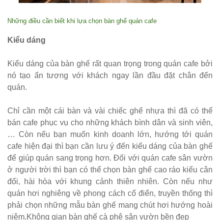
thượng
nhôm đúc
Những điều cần biết khi lựa chọn bàn ghế quán cafe
ốp gỗ nhựa
Kiểu dáng
275
Kiểu dáng của bàn ghế rất quan trọng trong quán cafe bởi
Bộ bàn ghế
nó tạo ấn tượng với khách ngay lần đầu đặt chân đến
cafe ngoài
quán.
trời ban
Chỉ cần một cái bàn và vài chiếc ghế nhựa thì đã có thể
công sân
bán cafe phục vụ cho những khách bình dân và sinh viên,
… Còn nếu bạn muốn kinh doanh lớn, hướng tới quán
vườn sân
cafe hiện đại thì bạn cần lưu ý đến kiểu dáng của bàn ghế
thượng bàn
để giúp quán sang trọng hơn. Đối với quán cafe sân vườn
ở người trời thì bạn có thể chọn bàn ghế cao ráo kiểu cân
kính cường
đối, hài hòa với khung cảnh thiên nhiên. Còn nếu như
lực 277
quán hơi nghiêng về phong cách cổ điển, truyền thống thì
Bộ bàn ghế
phải chọn những mẫu bàn ghế mang chút hơi hướng hoài
niệm.Không gian bàn ghế cà phê sân vườn bền đẹp