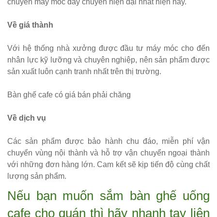
chuyền máy móc dây chuyền hiện đại nhất hiện nay.
vải bố xanh
xám GLM27-
Về giá thành
ghế dành
Với hệ thống nhà xưởng được đầu tư máy móc cho đến
cho quán
nhân lực kỹ lưỡng và chuyên nghiệp, nên sản phẩm được
cafe, cửa
sản xuất luôn cạnh tranh nhất trên thị trường.
hàng tại
Bàn ghế cafe có giá bán phải chăng
Tp.HCM
Ghế chân
Về dịch vụ
xoay mặt
Các sản phẩm được bảo hành chu đáo, miễn phí vận
ngồi đệm
chuyển vùng nội thành và hỗ trợ vận chuyển ngoại thành
với những đơn hàng lớn. Cam kết sẽ kịp tiến độ cùng chất
GLM48-ghế
lượng sản phẩm.
tiếp khách,
Nếu bạn muốn sắm bàn ghế uống
văn phòng
cafe cho quán thì hãy nhanh tay liên
tại Tp.HCM