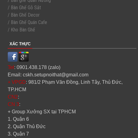
/ Bàn ghế Quán Nướng
/ Bàn Ghế Gỗ Sắt
/ Bàn Ghế Decor
/ Bàn Ghế Quán Cafe
/ Kho Bàn Ghế
XÁC THỰC
Tel
: 0901.438.178 (zalo)
Email: cskh.setupnoithat@gmail.com
+ VPGD
: 981/2 Phạm Văn Đồng, Linh Tây, Thủ Đức,
TP.HCM
CN2
:
CN 3
:
+ Group Xưởng SX tại TPHCM
1. Quận 6
2. Quận Thủ Đức
3. Quận 7