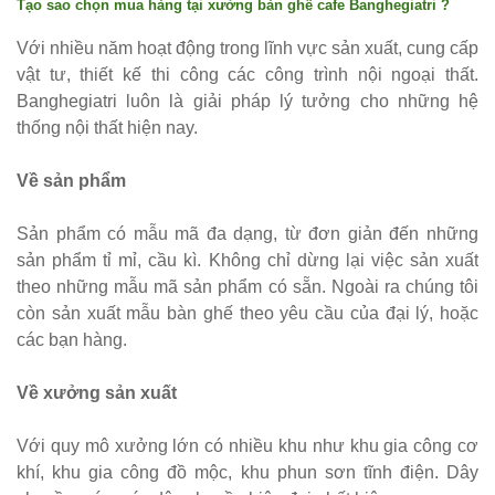
Tạo sao chọn mua hàng tại xưởng bàn ghế cafe Banghegiatri ?
chân bàn
Với nhiều năm hoạt động trong lĩnh vực sản xuất, cung cấp
cafe, chân
vật tư, thiết kế thi công các công trình nội ngoại thất.
bàn decor,
Banghegiatri luôn là giải pháp lý tưởng cho những hệ
chân bàn
thống nội thất hiện nay.
inox, chân
Về sản phẩm
bàn ăn hot
Sản phẩm có mẫu mã đa dạng, từ đơn giản đến những
trend 2023
sản phẩm tỉ mỉ, cầu kì. Không chỉ dừng lại việc sản xuất
Ghế decor
theo những mẫu mã sản phẩm có sẵn. Ngoài ra chúng tôi
trong suốt,
còn sản xuất mẫu bàn ghế theo yêu cầu của đại lý, hoặc
các bạn hàng.
ghế xoay
trong suốt
Về xưởng sản xuất
Ghế Eames
Với quy mô xưởng lớn có nhiều khu như khu gia công cơ
chân gỗ bọc
khí, khu gia công đồ mộc, khu phun sơn tĩnh điện. Dây