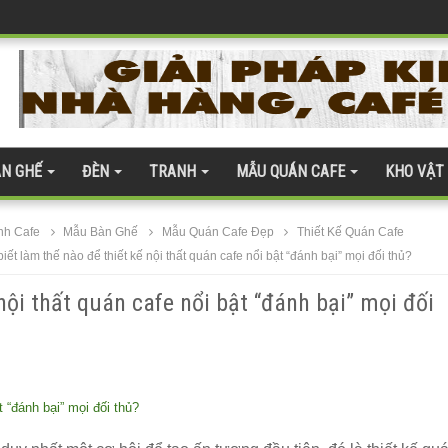
h Hóa Bàn Ghế
ện đại
quán cafe
 gỗ nhựa 275
N GHẾ
ĐÈN
TRANH
MẪU QUÁN CAFE
KHO VẬT
àn kính cường lực 277
te 254
nh Cafe
Mẫu Bàn Ghế
Mẫu Quán Cafe Đẹp
Thiết Kế Quán Cafe
iết làm thế nào để thiết kế nội thất quán cafe nổi bật “đánh bại” mọi đối thủ?
nội thất quán cafe nổi bật “đánh bại” mọi đối
 ghế gỗ ash 247
ân thượng
t “đánh bại” mọi đối thủ?