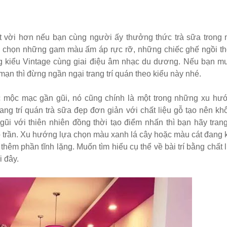
yệt vời hơn nếu bạn cùng người ấy thưởng thức trà sữa trong 
a chọn những gam màu ấm áp rực rỡ, những chiếc ghế ngồi th
àng kiểu Vintage cùng giai điệu âm nhạc du dương. Nếu bạn m
n thì đừng ngần ngại trang trí quán theo kiểu này nhé.
 mộc mạc gần gũi, nó cũng chính là một trong những xu hư
 Trang trí quán trà sữa đẹp đơn giản với chất liệu gỗ tạo nên kh
ũi với thiên nhiên đồng thời tạo điểm nhấn thì bạn hãy trang 
o trần. Xu hướng lựa chọn màu xanh lá cây hoặc màu cát đang 
hêm phần tĩnh lặng. Muốn tìm hiểu cụ thể về bài trí bằng chất l
i đây.