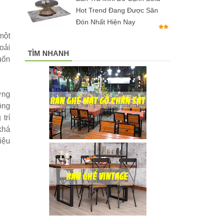
Hot Trend Đang Được Săn
Đón Nhất Hiện Nay
một
oải
TÌM NHANH
uốn
ớng
ông
trí
khá
iệu