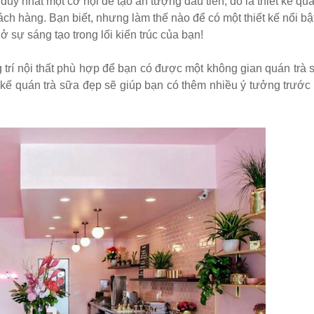
 duy nhất một cơ hội để tạo ấn tượng đầu tiên, đó là thiết kế qu
 màu hồng
hách hàng. Bạn biết, nhưng làm thế nào để có một thiết kế nổi bậ
 ở sự sáng tạo trong lối kiến trúc của bạn!
inox, chân bàn ăn hot trend 2023
g trí nội thất phù hợp để bạn có được một không gian quán trà 
 kế quán trà sữa đẹp sẽ giúp bạn có thêm nhiều ý tưởng trước 
ho quán cafe, cửa hàng tại Tp.HCM
òng tại Tp.HCM
ép sơn tĩnh điện màu đen, trắng
 coban tiếp khách sang trọng