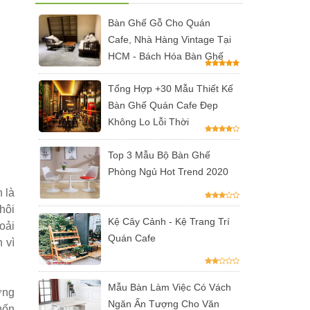
Bàn Ghế Gỗ Cho Quán
Cafe, Nhà Hàng Vintage Tại
HCM - Bách Hóa Bàn Ghế
Tổng Hợp +30 Mẫu Thiết Kế
Bàn Ghế Quán Cafe Đẹp
Không Lo Lỗi Thời
Top 3 Mẫu Bộ Bàn Ghế
Phòng Ngủ Hot Trend 2020
 là
hôi
Kệ Cây Cảnh - Kệ Trang Trí
oải
Quán Cafe
 vì
Mẫu Bàn Làm Việc Có Vách
ờng
Ngăn Ấn Tượng Cho Văn
uốn