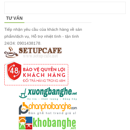
tiếp khách
spa, nail,
TƯ VẤN
studio, văn
Tiếp nhận yêu cầu của khách hàng về sản
phòng, căn
phẩm/dịch vụ, Hỗ trợ nhiệt tình - tận tình
24/24: 0901438178.
hộ màu
hồng
Ghế
gaming, ghế
streamer
đẹp giá tốt
tại HCM
Tổng hợp
các mẫu