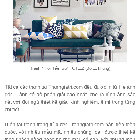
sắt decor
quán cafe
nhà hàng
mặt bàn
composite
254
Ghế
Tranh “Thời Tiền Sử” TGT112 (Bộ 11 khung)
Wishbone
sắt cafe
Tất cả các tranh tại Tranhgiatri.com đều được in từ file ảnh
gốc – ảnh có độ phân giải cao nhất, cho ra hình ảnh sắc
nhà hàng
nét với đội ngũ thiết kế giàu kinh nghiệm, tỉ mỉ trong từng
GSK065
chi tiết.
Bộ bàn ghế
Hiện tại tranh trang trí được Tranhgiatri.com bán trên toàn
sofa gỗ nhà
quốc, với nhiều mẫu mã, nhiều chủng loại, được thiết kế
hàng cafe
theo khách hàng hoặc những mẫu có sẵn, với những mẫu