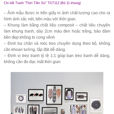
thượng
Chi tiết Tranh “Thời Tiền Sử” TGT112 (Bộ 11 khung)
nhôm đúc
– Ảnh mẫu được in trên giấy in ảnh chất lượng cao cho ra
hình ảnh sắc nét, bền màu với thời gian.
ốp gỗ nhựa
– Khung làm bằng chất liệu composit – chất liệu chuyên
275
làm khung tranh, dày 2cm màu đen hoặc trắng, bảo đảm
Bộ bàn ghế
bền đẹp không bị cong vênh
– Đinh ba chân và móc treo chuyên dụng theo bộ, không
cafe ngoài
cần khoan tường, lắp đặt dễ dàng.
trời ban
– Định vị treo tranh tỷ lệ 1:1 giúp bạn treo tranh dễ dàng,
không cần đo đạc mất thời gian
công sân
vườn sân
thượng bàn
kính cường
lực 277
Bộ bàn ghế