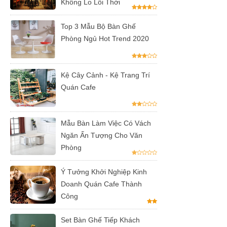
Không Lo Lỗi Thời
vải bố xanh
xám GLM27-
Top 3 Mẫu Bộ Bàn Ghế
ghế dành
Phòng Ngủ Hot Trend 2020
cho quán
cafe, cửa
Kệ Cây Cảnh - Kệ Trang Trí
Quán Cafe
hàng tại
Tp.HCM
Ghế chân
Mẫu Bàn Làm Việc Có Vách
Ngăn Ấn Tượng Cho Văn
xoay mặt
Phòng
ngồi đệm
Ý Tưởng Khởi Nghiệp Kinh
GLM48-ghế
Doanh Quán Cafe Thành
tiếp khách,
Công
văn phòng
Set Bàn Ghế Tiếp Khách
tại Tp.HCM