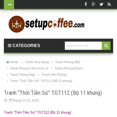
Bàn ghế gỗ
cho quán
cafe, nhà
hàng
CATEGORIES
vintage tại
HCM - Bách
Home
Tranh Nhà Hàng
Tranh Phòng Bếp
Hóa Bàn
Tranh Phong Cảnh Hoa Lá
Tranh Phòng Khách
Tranh Phòng Ngủ
Tranh Văn Phòng
Ghế
Tranh “Thời Tiền Sử” TGT112 (Bộ 11 khung)
Bộ bàn ghế
Tranh “Thời Tiền Sử” TGT112 (Bộ 11 khung)
nhựa cafe
tháng 10 22, 2018
tiếp khách
màu xanh lá
Tranh “Thời Tiền Sử” TGT112 (Bộ 11 khung)