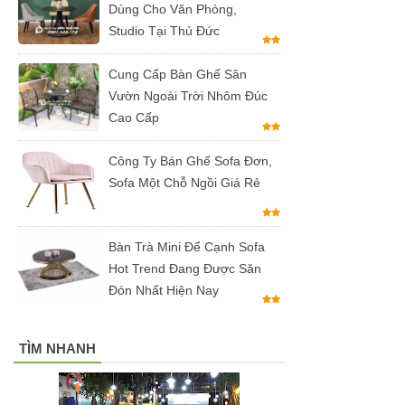
Dùng Cho Văn Phòng,
Bàn tròn
Studio Tại Thủ Đức
cafe tiếp
Cung Cấp Bàn Ghế Sân
khách mặt
Vườn Ngoài Trời Nhôm Đúc
Cao Cấp
đá trắng,
đen, xám
Công Ty Bán Ghế Sofa Đơn,
Sofa Một Chỗ Ngồi Giá Rẻ
chân trụ
thép sơn
tĩnh điện
Bàn Trà Mini Để Cạnh Sofa
Hot Trend Đang Được Săn
màu đen,
Đón Nhất Hiện Nay
trắng
Bộ bàn tròn
TÌM NHANH
mặt đá
chân mạ