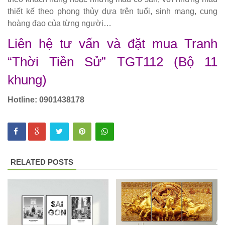
thiết kế theo phong thủy dựa trên tuổi, sinh mạng, cung
252
hoàng đạo của từng người…
Bộ bàn ghế
Liên hệ tư vấn và đặt mua Tranh
cafe gỗ cao
“Thời Tiền Sử” TGT112 (Bộ 11
su chân sắt
khung)
có tay 249
Hotline: 0901438178
Bộ bàn ghế
quán cafe
trà sữa nhà
hàng gỗ
RELATED POSTS
cao su
chân sắt
ghế gỗ ash
247