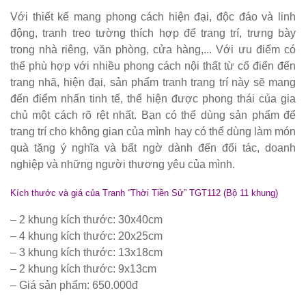
sang trọng,
Với thiết kế mang phong cách hiện đại, độc đáo và linh
hiện đại
động, tranh treo tường thích hợp để trang trí, trưng bày
trong nhà riêng, văn phòng, cửa hàng,... Với ưu điểm có
Kệ decor
thể phù hợp với nhiều phong cách nội thất từ cổ điển đến
trang trí
trang nhã, hiện đại, sản phẩm tranh trang trí này sẽ mang
đến điểm nhấn tinh tế, thể hiện được phong thái của gia
KM01 - Kệ
chủ một cách rõ rệt nhất. Bạn có thể dùng sản phẩm để
vách ngăn
trang trí cho không gian của mình hay có thể dùng làm món
quà tặng ý nghĩa và bất ngờ dành đến đối tác, doanh
căn hộ, văn
nghiệp và những người thương yêu của mình.
phòng,
Kích thước và giá của Tranh “Thời Tiền Sử” TGT112 (Bộ 11 khung)
quán cafe
Bộ bàn ghế
– 2 khung kích thước: 30x40cm
– 4 khung kích thước: 20x25cm
ăn ngoài
– 3 khung kích thước: 13x18cm
trời sân
– 2 khung kích thước: 9x13cm
– Giá sản phẩm: 650.000đ
vườn sân