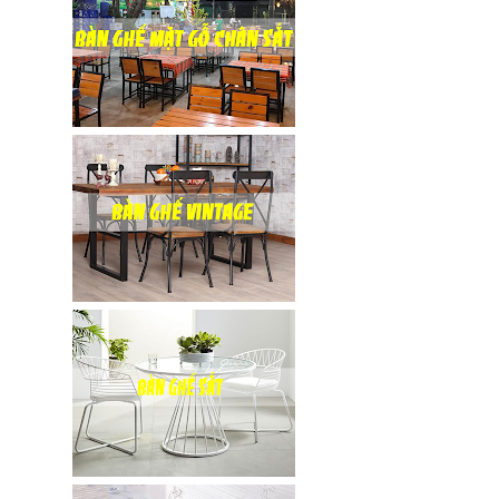
vàng ghế
nhung xanh
rêu, xanh
coban tiếp
khách sang
trọng