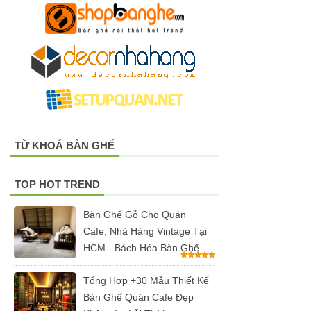
chân bàn
cafe, chân
bàn decor,
chân bàn
inox, chân
bàn ăn hot
TỪ KHOÁ BÀN GHẾ
trend 2023
Ghế decor
TOP HOT TREND
trong suốt,
Bàn Ghế Gỗ Cho Quán
ghế xoay
Cafe, Nhà Hàng Vintage Tại
trong suốt
HCM - Bách Hóa Bàn Ghế
Ghế Eames
Tổng Hợp +30 Mẫu Thiết Kế
chân gỗ bọc
Bàn Ghế Quán Cafe Đẹp