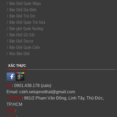
/ Bàn Ghế Quán Nhậu
/ Bàn Ghế Gia Đình
/ Bàn Ghế Trẻ Em
/ Bàn Ghế Quán Trà Sữa
/ Bàn ghế Quán Nướng
/ Bàn Ghế Gỗ Sắt
/ Bàn Ghế Decor
/ Bàn Ghế Quán Cafe
/ Kho Bàn Ghế
XÁC THỰC
Tel
: 0901.438.178 (zalo)
Email: cskh.setupnoithat@gmail.com
+ VPGD
: 981/2 Phạm Văn Đồng, Linh Tây, Thủ Đức,
TP.HCM
CN2
:
CN 3
: