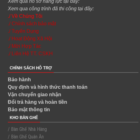
Xem qua hồ sơ năng lực tại đây:
Xem qua công trình đã thi công tại đây:
./ Về Chúng Tôi
./ Chính sách bảo mật
./ Tuyển Dụng
./ Hoạt Động Xã Hội
./ Mời Hợp Tác
./ Liên Hệ TT. CSKH
CHÍNH SÁCH HỖ TRỢ
Bảo hành
Quy định và hình thức thanh toán
Vận chuyển giao nhận
Đổi trả hàng và hoàn tiền
Bảo mật thông tin
KHO BÀN GHẾ
/ Bàn Ghế Nhà Hàng
/ Bàn Ghế Quán Ăn