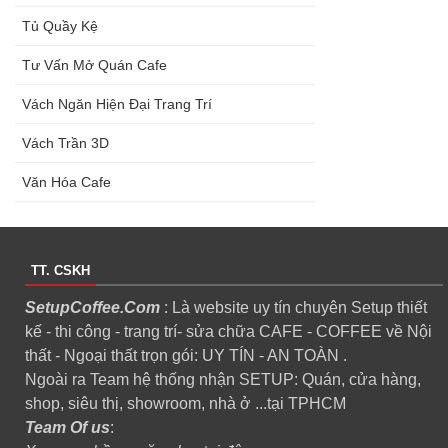
Tủ Quầy Kệ
Tư Vấn Mở Quán Cafe
Vách Ngăn Hiện Đại Trang Trí
Vách Trần 3D
Văn Hóa Cafe
TT. CSKH
SetupCoffee.Com
: Là website uy tín chuyên Setup thiết
kế - thi công - trang trí- sửa chữa CAFE - COFFEE về Nội
thất - Ngoại thất trọn gói: UY TÍN - AN TOÀN .
Ngoài ra Team hệ thống nhận SETUP: Quán, cửa hàng,
shop, siêu thị, showroom, nhà ở ...tại TPHCM
Team Of us
: