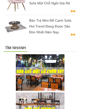
Sofa Một Chỗ Ngồi Giá Rẻ
Bàn tròn
cafe tiếp
Bàn Trà Mini Để Cạnh Sofa
khách mặt
Hot Trend Đang Được Săn
Đón Nhất Hiện Nay
đá trắng,
đen, xám
TÌM NHANH
chân trụ
thép sơn
tĩnh điện
màu đen,
trắng
Bộ bàn tròn
mặt đá
chân mạ