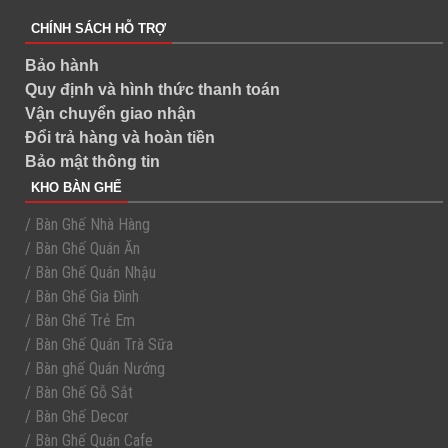
CHÍNH SÁCH HỖ TRỢ
Bảo hành
Quy định và hình thức thanh toán
Vận chuyển giao nhận
Đổi trả hàng và hoàn tiền
Bảo mật thông tin
KHO BÀN GHẾ
/ Bàn Ghế Nhà Hàng
/ Bàn Ghế Quán Ăn
/ Bàn Ghế Quán Nhậu
/ Bàn Ghế Gia Đình
/ Bàn Ghế Trẻ Em
/ Bàn Ghế Quán Trà Sữa
/ Bàn ghế Quán Nướng
/ Bàn Ghế Gỗ Sắt
/ Bàn Ghế Decor
/ Bàn Ghế Quán Cafe