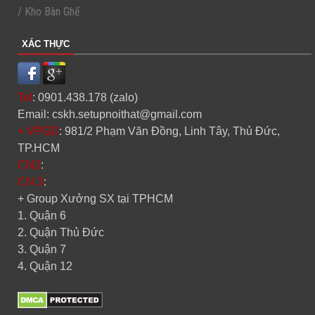
/ Kho Bàn Ghế
XÁC THỰC
Tel
: 0901.438.178 (zalo)
Email: cskh.setupnoithat@gmail.com
+ VPGD
: 981/2 Phạm Văn Đồng, Linh Tây, Thủ Đức,
TP.HCM
CN2
:
CN 3
:
+ Group Xưởng SX tại TPHCM
1. Quận 6
2. Quận Thủ Đức
3. Quận 7
4. Quận 12