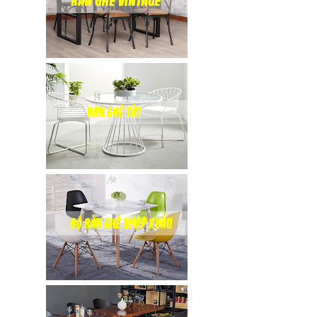
vàng ghế
nhung xanh
rêu, xanh
coban tiếp
khách sang
trọng