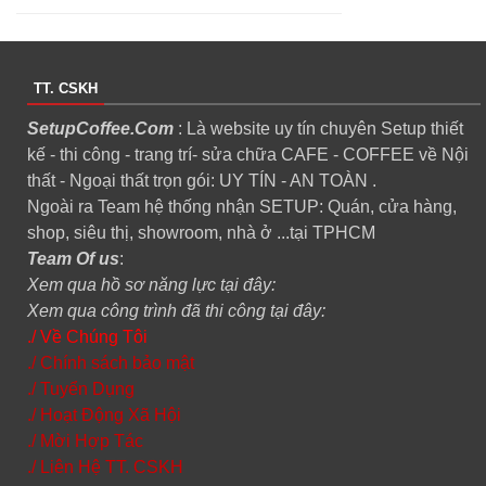
TT. CSKH
SetupCoffee.Com
: Là website uy tín chuyên Setup thiết
kế - thi công - trang trí- sửa chữa CAFE - COFFEE về Nội
thất - Ngoại thất trọn gói: UY TÍN - AN TOÀN .
Ngoài ra Team hệ thống nhận SETUP: Quán, cửa hàng,
shop, siêu thị, showroom, nhà ở ...tại TPHCM
Team Of us
:
Xem qua hồ sơ năng lực tại đây:
Xem qua công trình đã thi công tại đây:
./ Về Chúng Tôi
./ Chính sách bảo mật
./ Tuyển Dụng
./ Hoạt Động Xã Hội
./ Mời Hợp Tác
./ Liên Hệ TT. CSKH