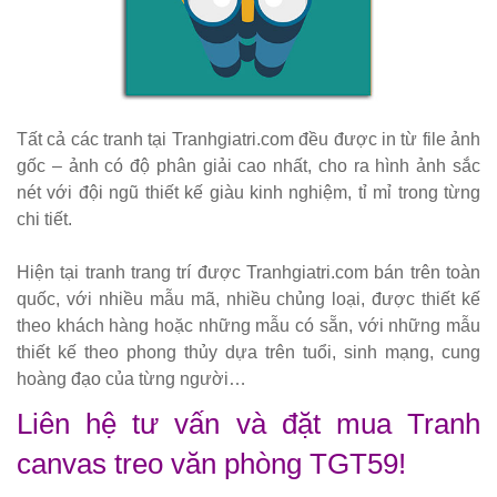
sắt decor
quán cafe
nhà hàng
mặt bàn
Tất cả các tranh tại Tranhgiatri.com đều được in từ file ảnh
composite
gốc – ảnh có độ phân giải cao nhất, cho ra hình ảnh sắc
254
nét với đội ngũ thiết kế giàu kinh nghiệm, tỉ mỉ trong từng
chi tiết.
Ghế
Wishbone
Hiện tại tranh trang trí được Tranhgiatri.com bán trên toàn
quốc, với nhiều mẫu mã, nhiều chủng loại, được thiết kế
sắt cafe
theo khách hàng hoặc những mẫu có sẵn, với những mẫu
nhà hàng
thiết kế theo phong thủy dựa trên tuổi, sinh mạng, cung
GSK065
hoàng đạo của từng người…
Bộ bàn ghế
Liên hệ tư vấn và đặt mua Tranh
sofa gỗ nhà
canvas treo văn phòng TGT59!
hàng cafe