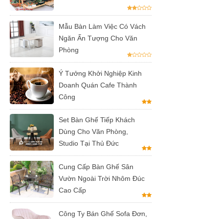
vải bố xanh
xám GLM27-
Mẫu Bàn Làm Việc Có Vách
ghế dành
Ngăn Ấn Tượng Cho Văn
Phòng
cho quán
cafe, cửa
Ý Tưởng Khởi Nghiệp Kinh
Doanh Quán Cafe Thành
hàng tại
Công
Tp.HCM
Ghế chân
Set Bàn Ghế Tiếp Khách
Dùng Cho Văn Phòng,
xoay mặt
Studio Tại Thủ Đức
ngồi đệm
Cung Cấp Bàn Ghế Sân
GLM48-ghế
Vườn Ngoài Trời Nhôm Đúc
tiếp khách,
Cao Cấp
văn phòng
Công Ty Bán Ghế Sofa Đơn,
tại Tp.HCM