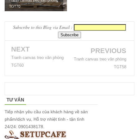
Tranh canvas treo văn phòng
TGT70
Bàn ghế sắt
cho quán
Subscribe to this Blog via Email :
cafe, quán
ăn sân
NEXT
vườn, ban
PREVIOUS
Tranh canvas treo văn phòng
Tranh canvas treo văn phòng
công, sân
TGT60
TGT58
thượng
Set bàn ghế
tiếp khách
TƯ VẤN
văn phòng
Tiếp nhận yêu cầu của khách hàng về sản
ghế bọc vải
phẩm/dịch vụ, Hỗ trợ nhiệt tình - tận tình
màu xám
24/24: 0901438178.
Bộ bàn ghế