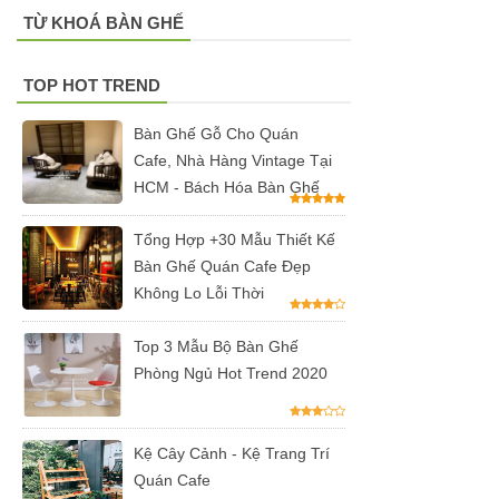
chân bàn
TỪ KHOÁ BÀN GHẾ
cafe, chân
TOP HOT TREND
bàn decor,
chân bàn
Bàn Ghế Gỗ Cho Quán
Cafe, Nhà Hàng Vintage Tại
inox, chân
HCM - Bách Hóa Bàn Ghế
bàn ăn hot
trend 2023
Tổng Hợp +30 Mẫu Thiết Kế
Bàn Ghế Quán Cafe Đẹp
Ghế decor
Không Lo Lỗi Thời
trong suốt,
Top 3 Mẫu Bộ Bàn Ghế
ghế xoay
Phòng Ngủ Hot Trend 2020
trong suốt
Ghế Eames
Kệ Cây Cảnh - Kệ Trang Trí
chân gỗ bọc
Quán Cafe