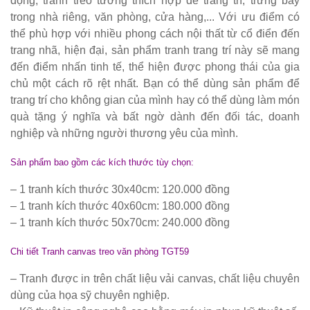
động, tranh treo tường thích hợp để trang trí, trưng bày
sang trọng,
trong nhà riêng, văn phòng, cửa hàng,... Với ưu điểm có
hiện đại
thể phù hợp với nhiều phong cách nội thất từ cổ điển đến
trang nhã, hiện đại, sản phẩm tranh trang trí này sẽ mang
Kệ decor
đến điểm nhấn tinh tế, thể hiện được phong thái của gia
trang trí
chủ một cách rõ rệt nhất. Bạn có thể dùng sản phẩm để
trang trí cho không gian của mình hay có thể dùng làm món
KM01 - Kệ
quà tặng ý nghĩa và bất ngờ dành đến đối tác, doanh
vách ngăn
nghiệp và những người thương yêu của mình.
căn hộ, văn
Sản phẩm bao gồm các kích thước tùy chọn:
phòng,
– 1 tranh kích thước 30x40cm: 120.000 đồng
quán cafe
– 1 tranh kích thước 40x60cm: 180.000 đồng
Bộ bàn ghế
– 1 tranh kích thước 50x70cm: 240.000 đồng
ăn ngoài
Chi tiết Tranh canvas treo văn phòng TGT59
trời sân
– Tranh được in trên chất liệu vải canvas, chất liệu chuyên
vườn sân
dùng của họa sỹ chuyên nghiệp.