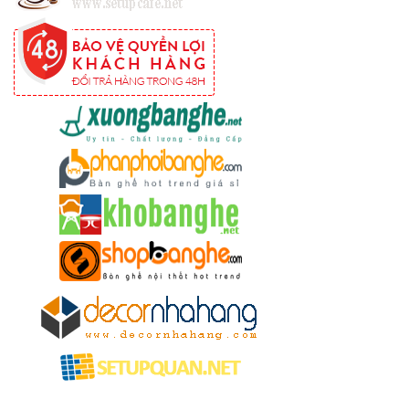
tiếp khách
spa, nail,
studio, văn
phòng, căn
hộ màu
hồng
Ghế
gaming, ghế
streamer
đẹp giá tốt
tại HCM
Tổng hợp
các mẫu