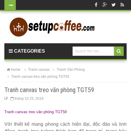
Bàn ghế gỗ
cho quán
cafe, nhà
hàng
CATEGORIES
vintage tại
HCM - Bách
Home
Tranh canvas
Tranh Văn Phòng
Hóa Bàn
Tranh canvas treo văn phòng TGT59
Ghế
Tranh canvas treo văn phòng TGT59
Bộ bàn ghế
tháng 10 25, 2018
nhựa cafe
Tranh canvas treo văn phòng TGT59
tiếp khách
Với thiết kế mang phong cách hiện đại, độc đáo và linh
màu xanh lá