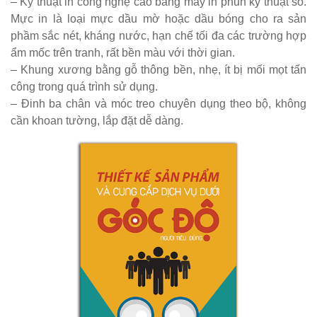
– Kỹ thuật in công nghệ cao bằng máy in phun kỹ thuật số.
thượng
Mực in là loại mực dầu mờ hoặc dầu bóng cho ra sản
nhôm đúc
phầm sắc nét, kháng nước, hạn chế tối đa các trường hợp
ẩm mốc trên tranh, rất bền màu với thời gian.
ốp gỗ nhựa
– Khung xương bằng gỗ thông bền, nhẹ, ít bị mối mọt tấn
275
công trong quá trình sử dụng.
Bộ bàn ghế
– Đinh ba chân và móc treo chuyên dụng theo bộ, không
cần khoan tường, lắp đặt dễ dàng.
cafe ngoài
trời ban
công sân
vườn sân
thượng bàn
kính cường
lực 277
Bộ bàn ghế