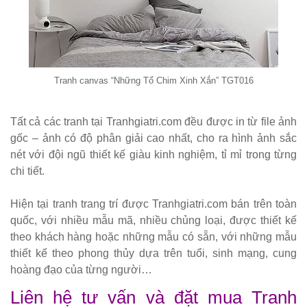
Bộ bàn ghế
cafe ngoài
trời ban
công sân
Tranh canvas “Những Tổ Chim Xinh Xắn” TGT016
vườn sân
thượng bàn
Tất cả các tranh tại Tranhgiatri.com đều được in từ file ảnh
gốc – ảnh có độ phân giải cao nhất, cho ra hình ảnh sắc
kính cường
nét với đội ngũ thiết kế giàu kinh nghiệm, tỉ mỉ trong từng
lực 277
chi tiết.
Bộ bàn ghế
Hiện tại tranh trang trí được Tranhgiatri.com bán trên toàn
sắt decor
quốc, với nhiều mẫu mã, nhiều chủng loại, được thiết kế
quán cafe
theo khách hàng hoặc những mẫu có sẵn, với những mẫu
thiết kế theo phong thủy dựa trên tuổi, sinh mạng, cung
nhà hàng
hoàng đạo của từng người…
mặt bàn
Liên hệ tư vấn và đặt mua Tranh
composite