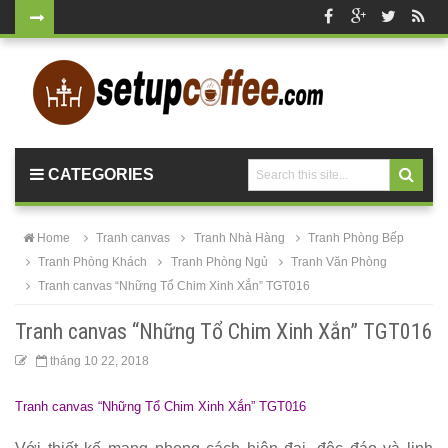
Bộ bàn tròn
mặt đá
chân mạ
vàng ghế
CATEGORIES
nhung xanh
rêu, xanh
Home
Tranh canvas
Tranh Nhà Hàng
Tranh Phòng Bếp
coban tiếp
Tranh Phòng Khách
Tranh Phòng Ngủ
Tranh Văn Phòng
Tranh canvas “Những Tổ Chim Xinh Xắn” TGT016
khách sang
trọng
Tranh canvas “Những Tổ Chim Xinh Xắn” TGT016
Bàn ghế gỗ
tháng 10 22, 2018
cho quán
Tranh canvas “Những Tổ Chim Xinh Xắn” TGT016
cafe, nhà