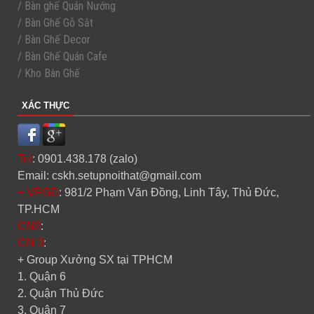
/ Bàn ghế Quán Nướng
/ Bàn Ghế Gỗ Sắt
/ Bàn Ghế Decor
/ Bàn Ghế Quán Cafe
/ Kho Bàn Ghế
XÁC THỰC
Tel
: 0901.438.178 (zalo)
Email: cskh.setupnoithat@gmail.com
+ VPGD
: 981/2 Phạm Văn Đồng, Linh Tây, Thủ Đức,
TP.HCM
CN2
:
CN 3
:
+ Group Xưởng SX tại TPHCM
1. Quận 6
2. Quận Thủ Đức
3. Quận 7