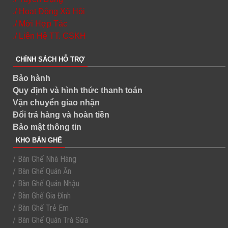
./ Hoạt Động Xã Hội
./ Mời Hợp Tác
./ Liên Hệ TT. CSKH
CHÍNH SÁCH HỖ TRỢ
Bảo hành
Quy định và hình thức thanh toán
Vận chuyển giao nhận
Đổi trả hàng và hoàn tiền
Bảo mật thông tin
KHO BÀN GHẾ
/ Bàn Ghế Nhà Hàng
/ Bàn Ghế Quán Ăn
/ Bàn Ghế Quán Nhậu
/ Bàn Ghế Gia Đình
/ Bàn Ghế Trẻ Em
/ Bàn Ghế Quán Trà Sữa