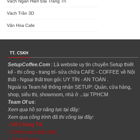
Vách Ngăn Hiện Đại Trang Trí
Vách Trần 3D
Văn Hóa Cafe
TT. CSKH
SetupCoffee.Com
: Là website uy tín chuyên Setup thiết
kế - thi công - trang trí- sửa chữa CAFE - COFFEE về Nội
thất - Ngoại thất trọn gói: UY TÍN - AN TOÀN .
Ngoài ra Team hệ thống nhận SETUP: Quán, cửa hàng,
shop, siêu thị, showroom, nhà ở ...tại TPHCM
Team Of us
:
Xem qua hồ sơ năng lực tại đây:
Xem qua công trình đã thi công tại đây:
./ Về Chúng Tôi
./ Chính sách bảo mật
./ Tuyển Dụng