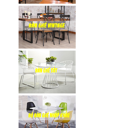
đen, xám
chân trụ
thép sơn
tĩnh điện
màu đen,
trắng