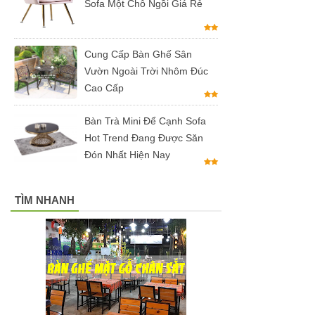
Sofa Một Chỗ Ngồi Giá Rẻ
hàng tại
Tp.HCM
Cung Cấp Bàn Ghế Sân
Vườn Ngoài Trời Nhôm Đúc
Ghế chân
Cao Cấp
xoay mặt
ngồi đệm
Bàn Trà Mini Để Cạnh Sofa
Hot Trend Đang Được Săn
GLM48-ghế
Đón Nhất Hiện Nay
tiếp khách,
văn phòng
TÌM NHANH
tại Tp.HCM
Bàn tròn
cafe tiếp
khách mặt
đá trắng,