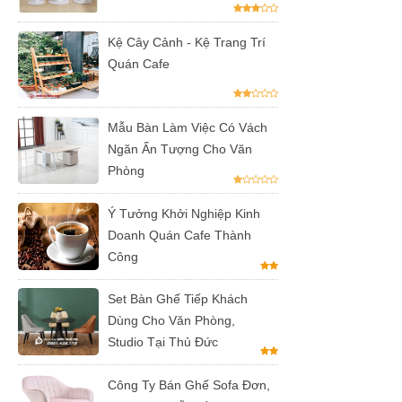
inox, chân
bàn ăn hot
Kệ Cây Cảnh - Kệ Trang Trí
Quán Cafe
trend 2023
Ghế decor
trong suốt,
Mẫu Bàn Làm Việc Có Vách
Ngăn Ấn Tượng Cho Văn
ghế xoay
Phòng
trong suốt
Ý Tưởng Khởi Nghiệp Kinh
Ghế Eames
Doanh Quán Cafe Thành
chân gỗ bọc
Công
vải bố xanh
Set Bàn Ghế Tiếp Khách
xám GLM27-
Dùng Cho Văn Phòng,
ghế dành
Studio Tại Thủ Đức
cho quán
Công Ty Bán Ghế Sofa Đơn,
cafe, cửa