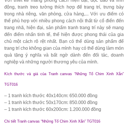
Với thiết kế mang phong cách hiện đại, độc đáo và linh
hàng
động, tranh treo tường thích hợp để trang trí, trưng bày
vintage tại
trong nhà riêng, văn phòng, cửa hàng,... Với ưu điểm có
thể phù hợp với nhiều phong cách nội thất từ cổ điển đến
HCM - Bách
trang nhã, hiện đại, sản phẩm tranh trang trí này sẽ mang
Hóa Bàn
đến điểm nhấn tinh tế, thể hiện được phong thái của gia
chủ một cách rõ rệt nhất. Bạn có thể dùng sản phẩm để
Ghế
trang trí cho không gian của mình hay có thể dùng làm món
Bộ bàn ghế
quà tặng ý nghĩa và bất ngờ dành đến đối tác, doanh
nghiệp và những người thương yêu của mình.
nhựa cafe
tiếp khách
Kích thước và giá của Tranh canvas “Những Tổ Chim Xinh Xắn”
màu xanh lá
TGT016
sang trọng,
– 1 tranh kích thước 40x140cm: 650.000 đồng
hiện đại
– 1 tranh kích thước 50x170cm: 850.000 đồng
– 1 tranh kích thước 60x200cm: 1.200.000 đồng
Kệ decor
trang trí
Chi tiết Tranh canvas “Những Tổ Chim Xinh Xắn” TGT016