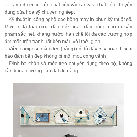
KM01 - Kệ
– Tranh được in trên chất liệu vải canvas, chất liệu chuyên
dùng của họa sỹ chuyên nghiệp.
vách ngăn
– Kỹ thuật in công nghê cao bằng máy in phun kỹ thuật số.
căn hộ, văn
Mực in là loại mực dầu mờ hoặc dầu bóng cho ra sản
phòng,
phầm sắc nét, kháng nước, hạn chế tối đa các trường hợp
ẩm mốc trên tranh, rất bền màu với thời gian.
quán cafe
– Viền composit màu đen (trắng) có độ dày 5 ly hoặc 1.5cm
Bộ bàn ghế
bảo đảm bền đẹp không bị mối mọt, cong vênh
– Đinh ba chân và móc treo chuyên dụng theo bộ, không
ăn ngoài
cần khoan tường, lắp đặt dễ dàng.
trời sân
vườn sân
thượng
nhôm đúc
ốp gỗ nhựa
275