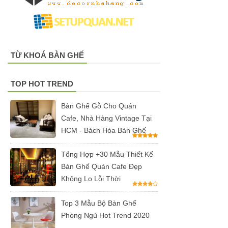
hộ màu
hồng
Ghế
TỪ KHOÁ BÀN GHẾ
gaming, ghế
streamer
TOP HOT TREND
đẹp giá tốt
Bàn Ghế Gỗ Cho Quán
tại HCM
Cafe, Nhà Hàng Vintage Tại
Tổng hợp
HCM - Bách Hóa Bàn Ghế
các mẫu
Tổng Hợp +30 Mẫu Thiết Kế
chân bàn
Bàn Ghế Quán Cafe Đẹp
cafe, chân
Không Lo Lỗi Thời
bàn decor,
Top 3 Mẫu Bộ Bàn Ghế
chân bàn
Phòng Ngủ Hot Trend 2020