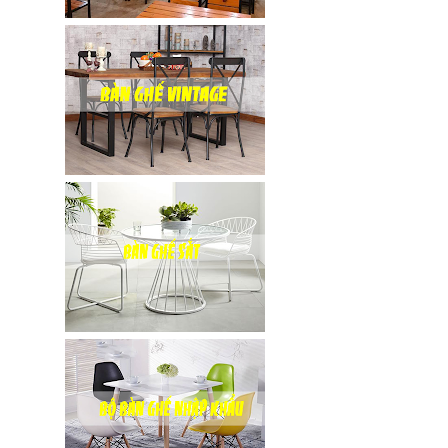
cafe, nhà
hàng
vintage tại
HCM - Bách
Hóa Bàn
Ghế