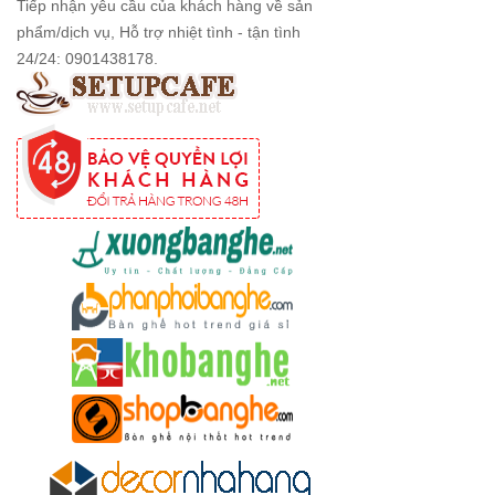
Tiếp nhận yêu cầu của khách hàng về sản
streamer
phẩm/dịch vụ, Hỗ trợ nhiệt tình - tận tình
đẹp giá tốt
24/24: 0901438178.
tại HCM
Tổng hợp
các mẫu
chân bàn
cafe, chân
bàn decor,
chân bàn
inox, chân
bàn ăn hot
trend 2023
Ghế decor