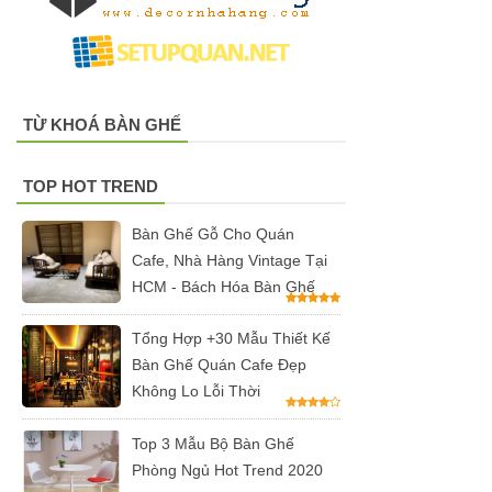
trong suốt,
ghế xoay
trong suốt
TỪ KHOÁ BÀN GHẾ
Ghế Eames
chân gỗ bọc
TOP HOT TREND
vải bố xanh
Bàn Ghế Gỗ Cho Quán
xám GLM27-
Cafe, Nhà Hàng Vintage Tại
ghế dành
HCM - Bách Hóa Bàn Ghế
cho quán
Tổng Hợp +30 Mẫu Thiết Kế
cafe, cửa
Bàn Ghế Quán Cafe Đẹp
hàng tại
Không Lo Lỗi Thời
Tp.HCM
Top 3 Mẫu Bộ Bàn Ghế
Ghế chân
Phòng Ngủ Hot Trend 2020