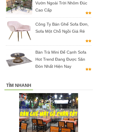
Vườn Ngoài Trời Nhôm Đúc
màu đen,
Cao Cấp
trắng
Công Ty Bán Ghế Sofa Đơn,
Bộ bàn tròn
Sofa Một Chỗ Ngồi Giá Rẻ
mặt đá
chân mạ
Bàn Trà Mini Để Cạnh Sofa
Hot Trend Đang Được Săn
vàng ghế
Đón Nhất Hiện Nay
nhung xanh
rêu, xanh
TÌM NHANH
coban tiếp
khách sang
trọng
Bàn ghế gỗ
cho quán