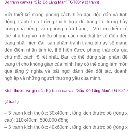
Bộ tranh canvas “Sắc Đỏ Lãng Mạn” TGT0349 (3 tranh)
quán cafe
Bộ bàn ghế
Với thiết kế mang phong cách hiện đại, độc đáo và linh
động, tranh treo tường thích hợp để trang trí, trưng bày
ăn ngoài
trong nhà riêng, văn phòng, cửa hàng,... Với ưu điểm có
trời sân
thể phù hợp với nhiều phong cách nội thất từ cổ điển đến
trang nhã, hiện đại, sản phẩm tranh trang trí này sẽ mang
vườn sân
đến điểm nhấn tinh tế, thể hiện được phong thái của gia
thượng
chủ một cách rõ rệt nhất. Bạn có thể dùng sản phẩm để
trang trí cho không gian của mình hay có thể dùng làm món
nhôm đúc
quà tặng ý nghĩa và bất ngờ dành đến đối tác, doanh
ốp gỗ nhựa
nghiệp và những người thương yêu của mình.
275
Kích thước và giá của Bộ tranh canvas “Sắc Đỏ Lãng Mạn” TGT0349
Bộ bàn ghế
(3 tranh)
cafe ngoài
– 3 tranh kích thước: 30x40cm , tổng kích thước bộ (rộng x
trời ban
cao): 110x40cm: 500.000 đồng
công sân
– 3 tranh kích thước: 40x60cm , tổng kích thước bộ (rộng x