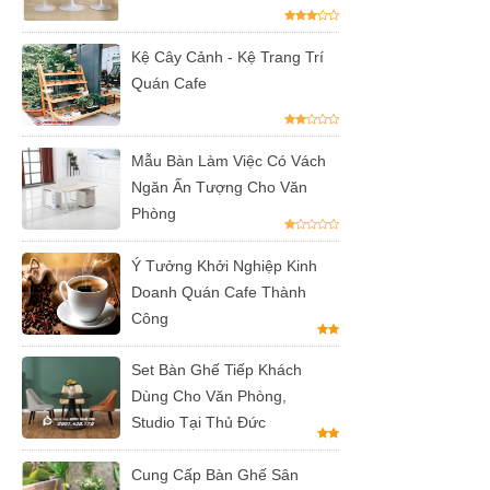
xoay mặt
ngồi đệm
Kệ Cây Cảnh - Kệ Trang Trí
GLM48-ghế
Quán Cafe
tiếp khách,
văn phòng
Mẫu Bàn Làm Việc Có Vách
Ngăn Ấn Tượng Cho Văn
tại Tp.HCM
Phòng
Bàn tròn
Ý Tưởng Khởi Nghiệp Kinh
cafe tiếp
Doanh Quán Cafe Thành
khách mặt
Công
đá trắng,
Set Bàn Ghế Tiếp Khách
đen, xám
Dùng Cho Văn Phòng,
chân trụ
Studio Tại Thủ Đức
thép sơn
Cung Cấp Bàn Ghế Sân
tĩnh điện