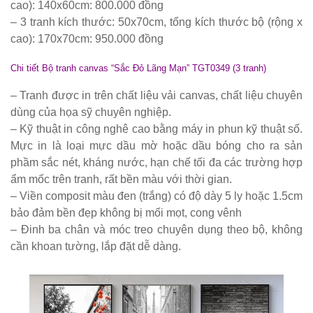
cao): 140x60cm: 800.000 đồng
vườn sân
– 3 tranh kích thước: 50x70cm, tổng kích thước bộ (rộng x
thượng bàn
cao): 170x70cm: 950.000 đồng
kính cường
Chi tiết Bộ tranh canvas “Sắc Đỏ Lãng Mạn” TGT0349 (3 tranh)
lực 277
– Tranh được in trên chất liệu vải canvas, chất liệu chuyên
Bộ bàn ghế
dùng của họa sỹ chuyên nghiệp.
sắt decor
– Kỹ thuật in công nghê cao bằng máy in phun kỹ thuật số.
Mực in là loại mực dầu mờ hoặc dầu bóng cho ra sản
quán cafe
phầm sắc nét, kháng nước, hạn chế tối đa các trường hợp
nhà hàng
ẩm mốc trên tranh, rất bền màu với thời gian.
mặt bàn
– Viền composit màu đen (trắng) có độ dày 5 ly hoặc 1.5cm
bảo đảm bền đẹp không bị mối mọt, cong vênh
composite
– Đinh ba chân và móc treo chuyên dụng theo bộ, không
254
cần khoan tường, lắp đặt dễ dàng.
Ghế
Wishbone