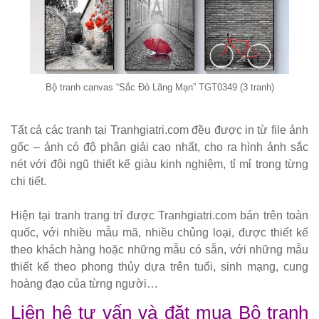
sắt cafe
nhà hàng
GSK065
Bộ bàn ghế
Bộ tranh canvas “Sắc Đỏ Lãng Mạn” TGT0349 (3 tranh)
sofa gỗ nhà
hàng cafe
Tất cả các tranh tại Tranhgiatri.com đều được in từ file ảnh
252
gốc – ảnh có độ phân giải cao nhất, cho ra hình ảnh sắc
nét với đội ngũ thiết kế giàu kinh nghiệm, tỉ mỉ trong từng
Bộ bàn ghế
chi tiết.
cafe gỗ cao
Hiện tại tranh trang trí được Tranhgiatri.com bán trên toàn
su chân sắt
quốc, với nhiều mẫu mã, nhiều chủng loại, được thiết kế
có tay 249
theo khách hàng hoặc những mẫu có sẵn, với những mẫu
thiết kế theo phong thủy dựa trên tuổi, sinh mạng, cung
Bộ bàn ghế
hoàng đạo của từng người…
quán cafe
Liên hệ tư vấn và đặt mua Bộ tranh
trà sữa nhà