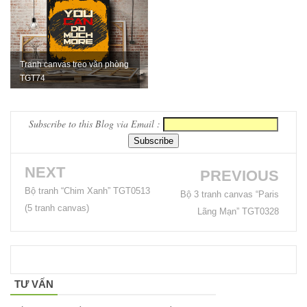
tiếp khách
văn phòng
ghế bọc vải
Tranh canvas treo văn phòng
TGT74
màu xám
Bộ bàn ghế
Subscribe to this Blog via Email :
tiếp khách
spa, nail,
NEXT
PREVIOUS
studio, văn
Bộ tranh “Chim Xanh” TGT0513
Bộ 3 tranh canvas “Paris
phòng, căn
(5 tranh canvas)
Lãng Mạn” TGT0328
hộ màu
hồng
Ghế
TƯ VẤN
gaming, ghế