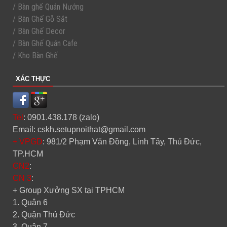
/ Bàn ghế Quán Nướng
/ Bàn Ghế Gỗ Sắt
/ Bàn Ghế Decor
/ Bàn Ghế Quán Cafe
/ Kho Bàn Ghế
XÁC THỰC
Tel
: 0901.438.178 (zalo)
Email: cskh.setupnoithat@gmail.com
+ VPGD
: 981/2 Phạm Văn Đồng, Linh Tây, Thủ Đức,
TP.HCM
CN2
:
CN 3
:
+ Group Xưởng SX tại TPHCM
1. Quận 6
2. Quận Thủ Đức
3. Quận 7