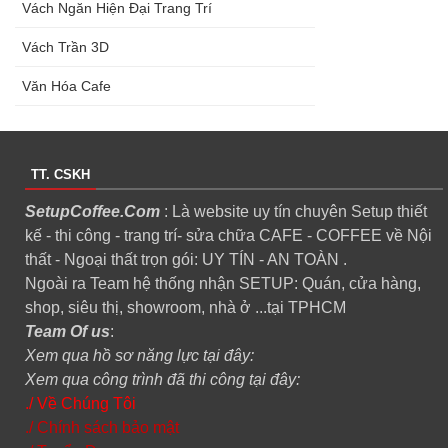
Vách Ngăn Hiện Đại Trang Trí
Vách Trần 3D
Văn Hóa Cafe
TT. CSKH
SetupCoffee.Com
: Là website uy tín chuyên Setup thiết
kế - thi công - trang trí- sửa chữa CAFE - COFFEE về Nội
thất - Ngoại thất trọn gói: UY TÍN - AN TOÀN .
Ngoài ra Team hệ thống nhận SETUP: Quán, cửa hàng,
shop, siêu thị, showroom, nhà ở ...tại TPHCM
Team Of us
:
Xem qua hồ sơ năng lực tại đây:
Xem qua công trình đã thi công tại đây:
./ Về Chúng Tôi
./ Chính sách bảo mật