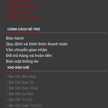
./ Tuyển Dụng
./ Hoạt Động Xã Hội
./ Mời Hợp Tác
./ Liên Hệ TT. CSKH
CHÍNH SÁCH HỖ TRỢ
Bảo hành
Quy định và hình thức thanh toán
Vận chuyển giao nhận
Đổi trả hàng và hoàn tiền
Bảo mật thông tin
KHO BÀN GHẾ
/ Bàn Ghế Nhà Hàng
/ Bàn Ghế Quán Ăn
/ Bàn Ghế Quán Nhậu
/ Bàn Ghế Gia Đình
/ Bàn Ghế Trẻ Em
/ Bàn Ghế Quán Trà Sữa