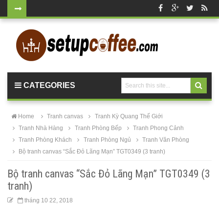
Bộ bàn ghế
nhựa cafe
tiếp khách
màu xanh lá
CATEGORIES
sang trọng,
hiện đại
Home
Tranh canvas
Tranh Kỳ Quang Thế Giới
Kệ decor
Tranh Nhà Hàng
Tranh Phòng Bếp
Tranh Phong Cảnh
Tranh Phòng Khách
Tranh Phòng Ngủ
Tranh Văn Phòng
trang trí
Bộ tranh canvas “Sắc Đỏ Lãng Mạn” TGT0349 (3 tranh)
KM01 - Kệ
Bộ tranh canvas “Sắc Đỏ Lãng Mạn” TGT0349 (3
vách ngăn
tranh)
căn hộ, văn
tháng 10 22, 2018
phòng,