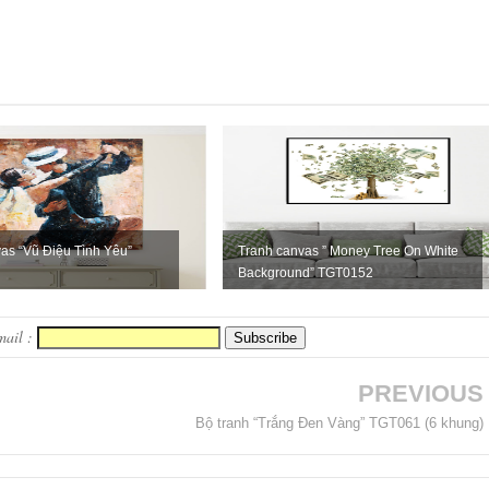
as “Vũ Điệu Tình Yêu”
Tranh canvas ” Money Tree On White
Background” TGT0152
mail :
PREVIOUS
Bộ tranh “Trắng Đen Vàng” TGT061 (6 khung)