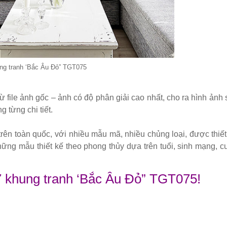
ng tranh ‘Bắc Âu Đỏ” TGT075
từ file ảnh gốc – ảnh có độ phân giải cao nhất, cho ra hình ảnh 
g từng chi tiết.
 trên toàn quốc, với nhiều mẫu mã, nhiều chủng loại, được thiết
ng mẫu thiết kế theo phong thủy dựa trên tuổi, sinh mạng, c
7 khung tranh ‘Bắc Âu Đỏ” TGT075!