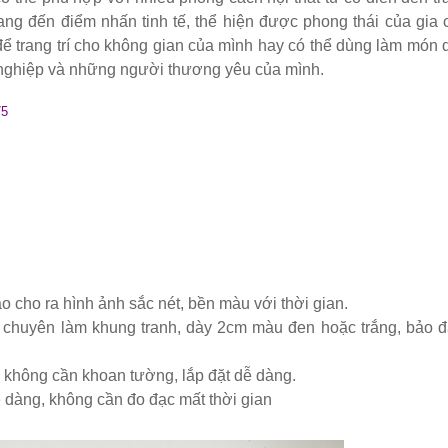
mang đến điểm nhấn tinh tế, thể hiện được phong thái của gia 
để trang trí cho không gian của mình hay có thể dùng làm món 
 màu hồng
h nghiệp và những người thương yêu của mình.
75
inox, chân bàn ăn hot trend 2023
ho quán cafe, cửa hàng tại Tp.HCM
òng tại Tp.HCM
ép sơn tĩnh điện màu đen, trắng
o cho ra hình ảnh sắc nét, bền màu với thời gian.
ệu chuyên làm khung tranh, dày 2cm màu đen hoặc trắng, bảo 
 không cần khoan tường, lắp đặt dễ dàng.
 dễ dàng, không cần đo đạc mất thời gian