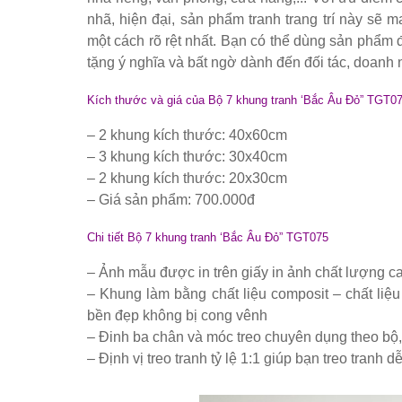
Set bàn ghế tiếp khách văn phòng ghế bọc vải màu xám
nhã, hiện đại, sản phẩm tranh trang trí này sẽ 
một cách rõ rệt nhất. Bạn có thể dùng sản phẩm 
Bộ bàn ghế tiếp khách spa, nail, studio, văn phòng, căn hộ
tặng ý nghĩa và bất ngờ dành đến đối tác, doan
Ghế gaming, ghế streamer đẹp giá tốt tại HCM
Kích thước và giá của Bộ 7 khung tranh ‘Bắc Âu Đỏ” TGT0
Tổng hợp các mẫu chân bàn cafe, chân bàn decor, chân bàn 
Ghế decor trong suốt, ghế xoay trong suốt
– 2 khung kích thước: 40x60cm
– 3 khung kích thước: 30x40cm
Ghế Eames chân gỗ bọc vải bố xanh xám GLM27- ghế dành c
– 2 khung kích thước: 20x30cm
Ghế chân xoay mặt ngồi đệm GLM48-ghế tiếp khách, văn ph
– Giá sản phẩm: 700.000đ
Bàn tròn cafe tiếp khách mặt đá trắng, đen, xám chân trụ th
Chi tiết
Bộ 7 khung tranh ‘Bắc Âu Đỏ” TGT075
– Ảnh mẫu được in trên giấy in ảnh chất lượng ca
– Khung làm bằng chất liệu composit – chất li
bền đẹp không bị cong vênh
– Đinh ba chân và móc treo chuyên dụng theo bộ,
– Định vị treo tranh tỷ lệ 1:1 giúp bạn treo tranh