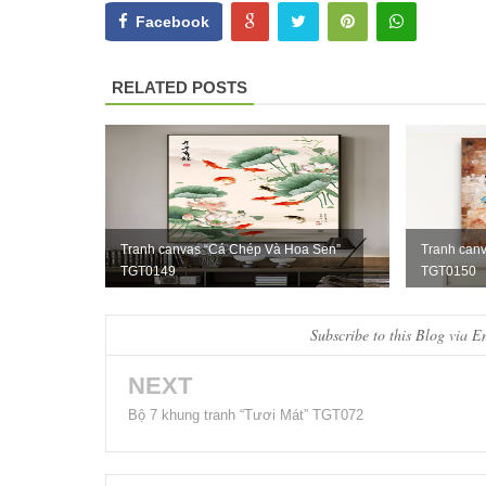
Facebook
RELATED POSTS
Tranh canvas “Cá Chép Và Hoa Sen”
Tranh canv
TGT0149
TGT0150
Subscribe to this Blog via E
NEXT
Bộ 7 khung tranh “Tươi Mát” TGT072