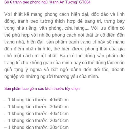
Bộ 6 tranh treo phòng ngủ “Xanh Ấn Tượng” GT064
hàng
vintage tại
Với thiết kế mang phong cách hiện đại, độc đáo và linh
động, tranh treo tường thích hợp để trang trí, trưng bày
HCM - Bách
trong nhà riêng, văn phòng, cửa hàng,... Với ưu điểm có
Hóa Bàn
thể phù hợp với nhiều phong cách nội thất từ cổ điển đến
trang nhã, hiện đại, sản phẩm tranh trang trí này sẽ mang
Ghế
đến điểm nhấn tinh tế, thể hiện được phong thái của gia
Bộ bàn ghế
chủ một cách rõ rệt nhất. Bạn có thể dùng sản phẩm để
trang trí cho không gian của mình hay có thể dùng làm món
nhựa cafe
quà tặng ý nghĩa và bất ngờ dành đến đối tác, doanh
tiếp khách
nghiệp và những người thương yêu của mình.
màu xanh lá
Sản phẩm bao gồm các kích thước tùy chọn:
sang trọng,
– 1 khung kích thước: 40x60cm
hiện đại
– 1 khung kích thước: 30x60cm
Kệ decor
– 1 khung kích thước: 40x40cm
– 1 khung kích thước: 20x40cm
trang trí
– 1 khung kích thước: 30x40cm