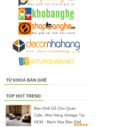
hộ màu
hồng
Ghế
gaming, ghế
streamer
đẹp giá tốt
tại HCM
Tổng hợp
TỪ KHOÁ BÀN GHẾ
các mẫu
chân bàn
TOP HOT TREND
cafe, chân
Bàn Ghế Gỗ Cho Quán
bàn decor,
Cafe, Nhà Hàng Vintage Tại
chân bàn
HCM - Bách Hóa Bàn Ghế