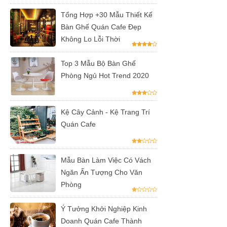
inox, chân
Tổng Hợp +30 Mẫu Thiết Kế
bàn ăn hot
Bàn Ghế Quán Cafe Đẹp
trend 2023
Không Lo Lỗi Thời
Ghế decor
Top 3 Mẫu Bộ Bàn Ghế
trong suốt,
Phòng Ngủ Hot Trend 2020
ghế xoay
trong suốt
Kệ Cây Cảnh - Kệ Trang Trí
Ghế Eames
Quán Cafe
chân gỗ bọc
vải bố xanh
Mẫu Bàn Làm Việc Có Vách
Ngăn Ấn Tượng Cho Văn
xám GLM27-
Phòng
ghế dành
Ý Tưởng Khởi Nghiệp Kinh
cho quán
Doanh Quán Cafe Thành
cafe, cửa