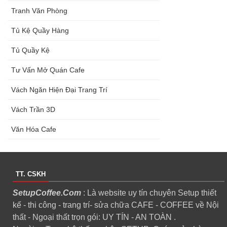
Tranh Văn Phòng
Tủ Kệ Quầy Hàng
Tủ Quầy Kệ
Tư Vấn Mở Quán Cafe
Vách Ngăn Hiện Đại Trang Trí
Vách Trần 3D
Văn Hóa Cafe
TT. CSKH
SetupCoffee.Com
: Là website uy tín chuyên Setup thiết
kế - thi công - trang trí- sửa chữa CAFE - COFFEE về Nội
thất - Ngoại thất trọn gói: UY TÍN - AN TOÀN .