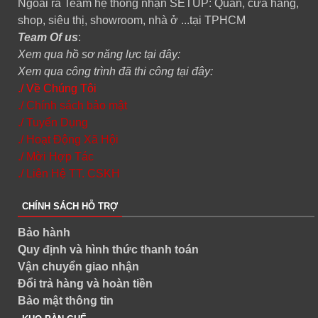
Ngoài ra Team hệ thống nhận SETUP: Quán, cửa hàng,
shop, siêu thị, showroom, nhà ở ...tại TPHCM
Team Of us
:
Xem qua hồ sơ năng lực tại đây:
Xem qua công trình đã thi công tại đây:
./ Về Chúng Tôi
./ Chính sách bảo mật
./ Tuyển Dụng
./ Hoạt Động Xã Hội
./ Mời Hợp Tác
./ Liên Hệ TT. CSKH
CHÍNH SÁCH HỖ TRỢ
Bảo hành
Quy định và hình thức thanh toán
Vận chuyển giao nhận
Đổi trả hàng và hoàn tiền
Bảo mật thông tin