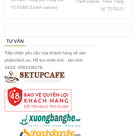
Tranh canvas ” Paris Tráng
vườn, ban
TGT0368 (3 tranh canvas)
Lệ” TGT0121
công, sân
thượng
Set bàn ghế
TƯ VẤN
tiếp khách
Tiếp nhận yêu cầu của khách hàng về sản
văn phòng
phẩm/dịch vụ, Hỗ trợ nhiệt tình - tận tình
ghế bọc vải
24/24: 0901438178.
màu xám
Bộ bàn ghế
tiếp khách
spa, nail,
studio, văn
phòng, căn