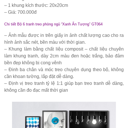
KM01 - Kệ
– 1 khung kích thước: 20x20cm
vách ngăn
– Giá: 700.000đ
căn hộ, văn
Chi tiết Bộ 6 tranh treo phòng ngủ “Xanh Ấn Tượng” GT064
phòng,
– Ảnh mẫu được in trên giấy in ảnh chất lượng cao cho ra
quán cafe
hình ảnh sắc nét, bền màu với thời gian.
– Khung làm bằng chất liệu composit – chất liệu chuyên
Bộ bàn ghế
làm khung tranh, dày 2cm màu đen hoặc trắng, bảo đảm
ăn ngoài
bền đẹp không bị cong vênh
– Đinh ba chân và móc treo chuyên dụng theo bộ, không
trời sân
cần khoan tường, lắp đặt dễ dàng.
vườn sân
– Định vị treo tranh tỷ lệ 1:1 giúp bạn treo tranh dễ dàng,
thượng
không cần đo đạc mất thời gian
nhôm đúc
ốp gỗ nhựa
275