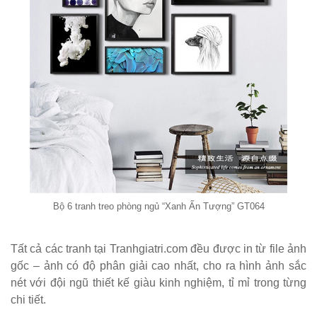
Bộ bàn ghế
cafe ngoài
trời ban
công sân
vườn sân
thượng bàn
kính cường
lực 277
Bộ bàn ghế
Bộ 6 tranh treo phòng ngủ “Xanh Ấn Tượng” GT064
sắt decor
quán cafe
Tất cả các tranh tại Tranhgiatri.com đều được in từ file ảnh
gốc – ảnh có độ phân giải cao nhất, cho ra hình ảnh sắc
nhà hàng
nét với đội ngũ thiết kế giàu kinh nghiệm, tỉ mỉ trong từng
mặt bàn
chi tiết.
composite