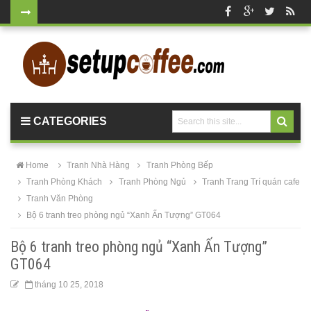
Bộ bàn tròn
mặt đá
chân mạ
vàng ghế
CATEGORIES
nhung xanh
rêu, xanh
Home
Tranh Nhà Hàng
Tranh Phòng Bếp
coban tiếp
Tranh Phòng Khách
Tranh Phòng Ngủ
Tranh Trang Trí quán cafe
Tranh Văn Phòng
khách sang
Bộ 6 tranh treo phòng ngủ “Xanh Ấn Tượng” GT064
trọng
Bộ 6 tranh treo phòng ngủ “Xanh Ấn Tượng”
Bàn ghế gỗ
GT064
cho quán
tháng 10 25, 2018
cafe, nhà