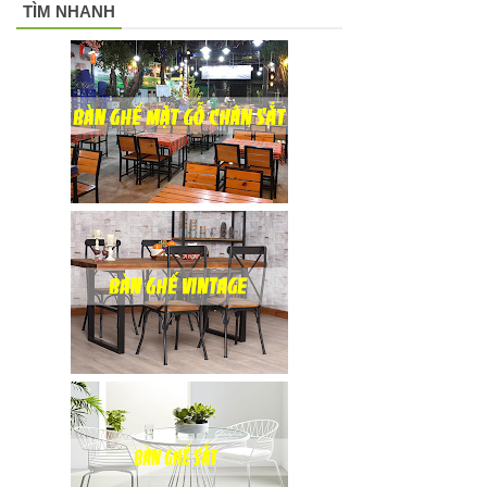
TÌM NHANH
đen, xám
chân trụ
thép sơn
tĩnh điện
màu đen,
trắng