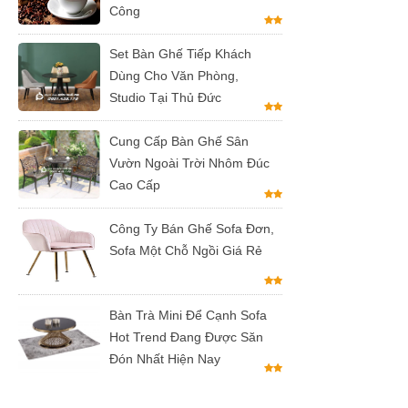
Công
hàng tại
Set Bàn Ghế Tiếp Khách
Tp.HCM
Dùng Cho Văn Phòng,
Ghế chân
Studio Tại Thủ Đức
xoay mặt
Cung Cấp Bàn Ghế Sân
ngồi đệm
Vườn Ngoài Trời Nhôm Đúc
Cao Cấp
GLM48-ghế
tiếp khách,
Công Ty Bán Ghế Sofa Đơn,
văn phòng
Sofa Một Chỗ Ngồi Giá Rẻ
tại Tp.HCM
Bàn tròn
Bàn Trà Mini Để Cạnh Sofa
Hot Trend Đang Được Săn
cafe tiếp
Đón Nhất Hiện Nay
khách mặt
đá trắng,