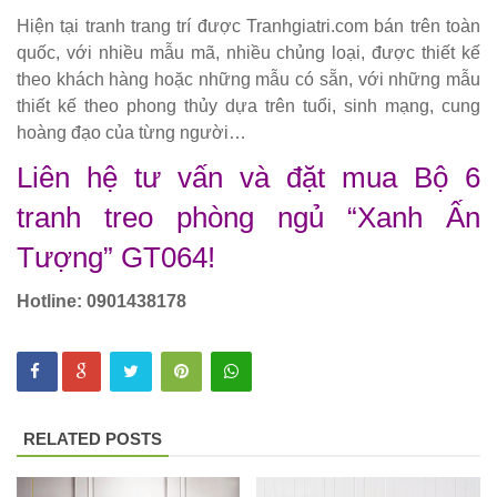
Hiện tại tranh trang trí được Tranhgiatri.com bán trên toàn
254
quốc, với nhiều mẫu mã, nhiều chủng loại, được thiết kế
Ghế
theo khách hàng hoặc những mẫu có sẵn, với những mẫu
thiết kế theo phong thủy dựa trên tuổi, sinh mạng, cung
Wishbone
hoàng đạo của từng người…
sắt cafe
Liên hệ tư vấn và đặt mua Bộ 6
nhà hàng
tranh treo phòng ngủ “Xanh Ấn
GSK065
Tượng” GT064!
Bộ bàn ghế
sofa gỗ nhà
Hotline: 0901438178
hàng cafe
252
Bộ bàn ghế
RELATED POSTS
cafe gỗ cao
su chân sắt