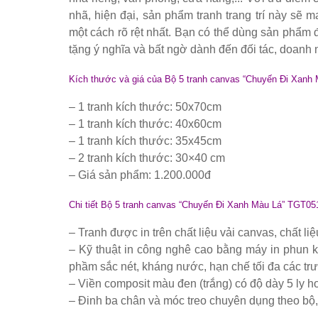
Bộ bàn ghế tiếp khách spa, nail, studio, văn phòng, căn hộ
nhã, hiện đại, sản phẩm tranh trang trí này sẽ 
một cách rõ rệt nhất. Bạn có thể dùng sản phẩm 
Ghế gaming, ghế streamer đẹp giá tốt tại HCM
tặng ý nghĩa và bất ngờ dành đến đối tác, doan
Tổng hợp các mẫu chân bàn cafe, chân bàn decor, chân bàn 
Kích thước và giá của Bộ 5 tranh canvas “Chuyến Đi Xanh
Ghế decor trong suốt, ghế xoay trong suốt
Ghế Eames chân gỗ bọc vải bố xanh xám GLM27- ghế dành c
– 1 tranh kích thước: 50x70cm
– 1 tranh kích thước: 40x60cm
Ghế chân xoay mặt ngồi đệm GLM48-ghế tiếp khách, văn ph
– 1 tranh kích thước: 35x45cm
Bàn tròn cafe tiếp khách mặt đá trắng, đen, xám chân trụ th
– 2 tranh kích thước: 30×40 cm
– Giá sản phẩm: 1.200.000đ
Bộ bàn tròn mặt đá chân mạ vàng ghế nhung xanh rêu, xanh
Chi tiết Bộ 5 tranh canvas “Chuyến Đi Xanh Màu Lá” TGT05
– Tranh được in trên chất liệu vải canvas, chất 
– Kỹ thuật in công nghê cao bằng máy in phun k
phầm sắc nét, kháng nước, hạn chế tối đa các trư
– Viền composit màu đen (trắng) có độ dày 5 ly
– Đinh ba chân và móc treo chuyên dụng theo bộ,