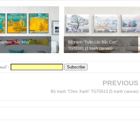
 canvas “Sắc Màu”
Bộ tranh “Tuần Lộc Bắc Cực”
TGT0381 (3 tranh canvas)
mail :
PREVIOUS
Bộ tranh “Chim Xanh” TGT0513 (5 tranh canvas)