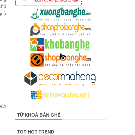
chủ
quà
sản
TỪ KHOÁ BÀN GHẾ
TOP HOT TREND