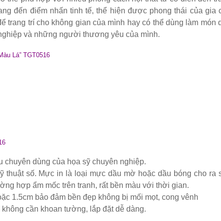
 màu hồng
mang đến điểm nhấn tinh tế, thể hiện được phong thái của gia 
để trang trí cho không gian của mình hay có thể dùng làm món 
h nghiệp và những người thương yêu của mình.
inox, chân bàn ăn hot trend 2023
 Màu Lá” TGT0516
ho quán cafe, cửa hàng tại Tp.HCM
òng tại Tp.HCM
ép sơn tĩnh điện màu đen, trắng
 coban tiếp khách sang trọng
16
liệu chuyên dùng của họa sỹ chuyên nghiệp.
ỹ thuật số. Mực in là loại mực dầu mờ hoặc dầu bóng cho ra 
ờng hợp ẩm mốc trên tranh, rất bền màu với thời gian.
 hoặc 1.5cm bảo đảm bền đẹp không bị mối mọt, cong vênh
 không cần khoan tường, lắp đặt dễ dàng.