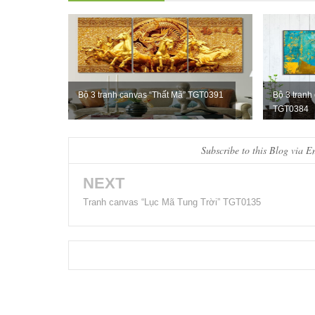
Bộ 3 tranh canvas “Thất Mã” TGT0391
Bộ 3 tranh
TGT0384
Subscribe to this Blog via E
NEXT
Tranh canvas “Lục Mã Tung Trời” TGT0135