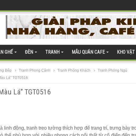
h Hóa Bàn Ghế
ện đại
quán cafe
 gỗ nhựa 275
N GHẾ
ĐÈN
TRANH
MẪU QUÁN CAFE
KHO VẬT
àn kính cường lực 277
te 254
ng Bếp
Tranh Phong Cảnh
Tranh Phòng Khách
Tranh Phòng Ngủ
 Màu Lá” TGT0516
 Màu Lá” TGT0516
 ghế gỗ ash 247
ân thượng
linh động, tranh treo tường thích hợp để trang trí, trưng bày tr
có thể phù hợp với nhiều phong cách nội thất từ cổ điển đến tr