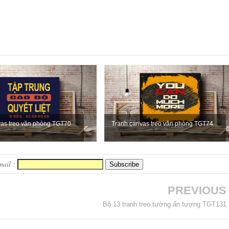
vas treo văn phòng TGT70
Tranh canvas treo văn phòng TGT74
mail :
PREVIOUS
Bộ 13 tranh treo tường ấn tượng TGT131