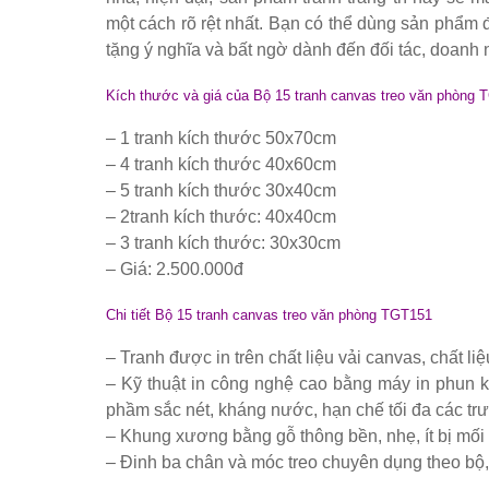
Bộ bàn ghế tiếp khách spa, nail, studio, văn phòng, căn hộ
một cách rõ rệt nhất. Bạn có thể dùng sản phẩm 
tặng ý nghĩa và bất ngờ dành đến đối tác, doan
Ghế gaming, ghế streamer đẹp giá tốt tại HCM
Tổng hợp các mẫu chân bàn cafe, chân bàn decor, chân bàn 
Kích thước và giá của Bộ 15 tranh canvas treo văn phòng
Ghế decor trong suốt, ghế xoay trong suốt
– 1 tranh kích thước 50x70cm
Ghế Eames chân gỗ bọc vải bố xanh xám GLM27- ghế dành c
– 4 tranh kích thước 40x60cm
– 5 tranh kích thước 30x40cm
Ghế chân xoay mặt ngồi đệm GLM48-ghế tiếp khách, văn ph
– 2tranh kích thước: 40x40cm
Bàn tròn cafe tiếp khách mặt đá trắng, đen, xám chân trụ th
– 3 tranh kích thước: 30x30cm
– Giá: 2.500.000đ
Bộ bàn tròn mặt đá chân mạ vàng ghế nhung xanh rêu, xanh
Chi tiết Bộ 15 tranh canvas treo văn phòng TGT151
– Tranh được in trên chất liệu vải canvas, chất 
– Kỹ thuật in công nghệ cao bằng máy in phun k
phầm sắc nét, kháng nước, hạn chế tối đa các trư
– Khung xương bằng gỗ thông bền, nhẹ, ít bị mối mo
– Đinh ba chân và móc treo chuyên dụng theo bộ,