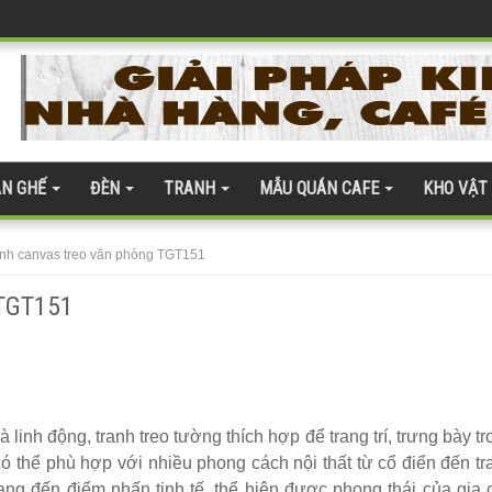
h Hóa Bàn Ghế
ện đại
quán cafe
 gỗ nhựa 275
N GHẾ
ĐÈN
TRANH
MẪU QUÁN CAFE
KHO VẬT
àn kính cường lực 277
te 254
anh canvas treo văn phòng TGT151
 TGT151
 ghế gỗ ash 247
ân thượng
linh động, tranh treo tường thích hợp để trang trí, trưng bày tr
có thể phù hợp với nhiều phong cách nội thất từ cổ điển đến tr
mang đến điểm nhấn tinh tế, thể hiện được phong thái của gia 