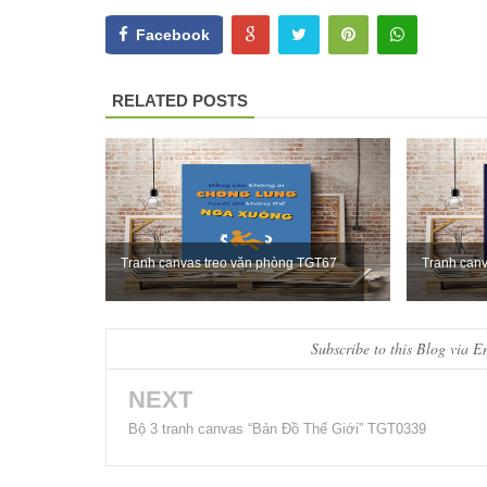
Facebook
RELATED POSTS
Tranh canvas treo văn phòng TGT67
Tranh can
Subscribe to this Blog via E
NEXT
Bộ 3 tranh canvas “Bản Đồ Thế Giới” TGT0339