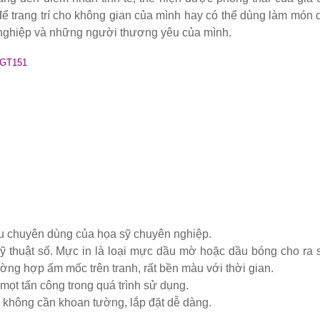
 màu hồng
để trang trí cho không gian của mình hay có thể dùng làm món 
h nghiệp và những người thương yêu của mình.
inox, chân bàn ăn hot trend 2023
 TGT151
ho quán cafe, cửa hàng tại Tp.HCM
òng tại Tp.HCM
ép sơn tĩnh điện màu đen, trắng
 coban tiếp khách sang trọng
liệu chuyên dùng của họa sỹ chuyên nghiệp.
ỹ thuật số. Mực in là loại mực dầu mờ hoặc dầu bóng cho ra 
ờng hợp ẩm mốc trên tranh, rất bền màu với thời gian.
̣t tấn công trong quá trình sử dụng.
 không cần khoan tường, lắp đặt dễ dàng.