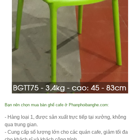
Bộ bàn ghế
cafe ngoài
trời ban
công sân
vườn sân
thượng bàn
kính cường
lực 277
Bộ bàn ghế
sắt decor
Bạn nên chọn mua bàn ghế cafe ở Phanphoibanghe.com:
quán cafe
- Hàng loại 1, được sản xuất trực tiếp tại xưởng, không
nhà hàng
qua trung gian.
mặt bàn
- Cung cấp số lượng lớn cho các quán cafe, giảm tối đa
composite
cho khách sỉ và khách công trình.