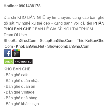
có tay 249
Hotline: 0901438178
Bộ bàn ghế
Địa chỉ KHO BÀN GHẾ uy tín chuyên: cung cấp bàn ghế
quán cafe
gỗ sắt mỹ nghệ xu thế đẹp - xứng danh với cái tên
PHÂN
PHỐI BÀN GHẾ
" BÁN LẺ GIÁ SỈ" NO1 Tại TPHCM.
trà sữa nhà
Team Of User
hàng gỗ
ShopBanGhe.Com
-
SetupBanGhe.Com
-
ThietKeBanGhe
.Com
-
KhoBanGhe.Net
-
ShowroomBanGhe.Com
cao su
chân sắt
ghế gỗ ash
KHO BÀN GHẾ
247
- Bàn ghế cafe
Bàn ghế sắt
- Bàn ghế quán nhậu
- Bàn ghế quán ăn
cho quán
- Bàn ghế Vintage
cafe, quán
- Bàn ghế nhà hàng
- Bàn ghế khách sạn
ăn sân