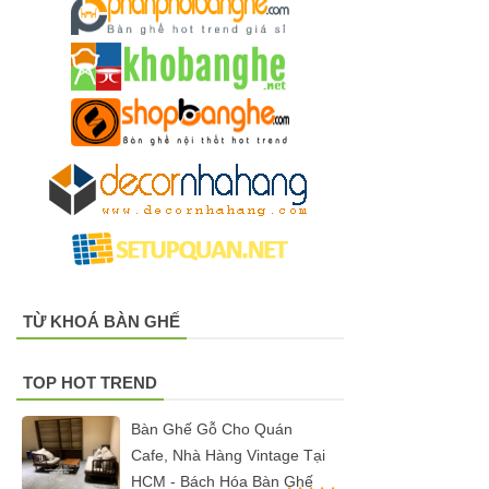
hàng tại
Tp.HCM
Ghế chân
xoay mặt
ngồi đệm
GLM48-ghế
tiếp khách,
văn phòng
TỪ KHOÁ BÀN GHẾ
tại Tp.HCM
Bàn tròn
TOP HOT TREND
cafe tiếp
Bàn Ghế Gỗ Cho Quán
khách mặt
Cafe, Nhà Hàng Vintage Tại
đá trắng,
HCM - Bách Hóa Bàn Ghế