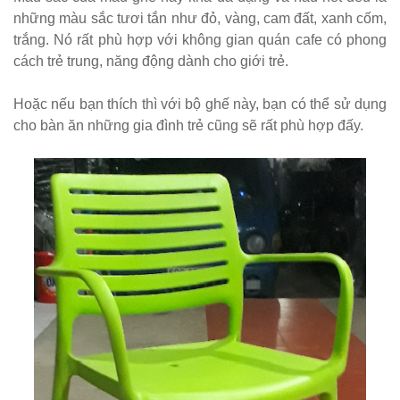
KM01 - Kệ
những màu sắc tươi tắn như đỏ, vàng, cam đất, xanh cốm,
vách ngăn
trắng. Nó rất phù hợp với không gian quán cafe có phong
cách trẻ trung, năng động dành cho giới trẻ.
căn hộ, văn
phòng,
Hoặc nếu bạn thích thì với bộ ghế này, bạn có thể sử dụng
cho bàn ăn những gia đình trẻ cũng sẽ rất phù hợp đấy.
quán cafe
Bộ bàn ghế
ăn ngoài
trời sân
vườn sân
thượng
nhôm đúc
ốp gỗ nhựa
275