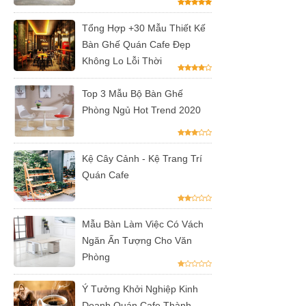
đen, xám
Tổng Hợp +30 Mẫu Thiết Kế
chân trụ
Bàn Ghế Quán Cafe Đẹp
Không Lo Lỗi Thời
thép sơn
tĩnh điện
Top 3 Mẫu Bộ Bàn Ghế
Phòng Ngủ Hot Trend 2020
màu đen,
trắng
Kệ Cây Cảnh - Kệ Trang Trí
Quán Cafe
Mẫu Bàn Làm Việc Có Vách
Ngăn Ấn Tượng Cho Văn
Phòng
Ý Tưởng Khởi Nghiệp Kinh
Doanh Quán Cafe Thành