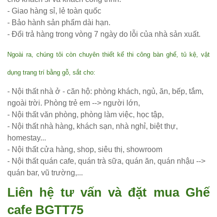
- Giao hàng sỉ, lẻ toàn quốc
254
- Bảo hành sản phẩm dài hạn.
Ghế
- Đổi trả hàng trong vòng 7 ngày do lỗi của nhà sản xuất.
Wishbone
Ngoài ra, chúng tôi còn chuyên thiết kế thi công bàn ghế, tủ kệ, vật
sắt cafe
dụng trang trí bằng gỗ, sắt cho:
nhà hàng
- Nội thất nhà ở - căn hộ: phòng khách, ngủ, ăn, bếp, tắm,
GSK065
ngoài trời. Phòng trẻ em --> người lớn,
Bộ bàn ghế
- Nội thất văn phòng, phòng làm việc, học tập,
- Nội thất nhà hàng, khách sạn, nhà nghỉ, biệt thự,
sofa gỗ nhà
homestay...
hàng cafe
- Nội thất cửa hàng, shop, siêu thị, showroom
- Nội thất quán cafe, quán trà sữa, quán ăn, quán nhậu -->
252
quán bar, vũ trường,...
Bộ bàn ghế
Liên hệ tư vấn và đặt mua Ghế
cafe gỗ cao
cafe BGTT75
su chân sắt