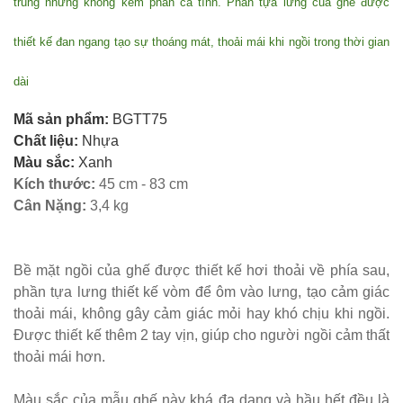
trung nhưng không kém phần cá tính. Phần tựa lưng của ghế được
hàng
thiết kế đan ngang tạo sự thoáng mát, thoải mái khi ngồi trong thời gian
vintage tại
HCM - Bách
dài
Hóa Bàn
Mã sản phẩm:
BGTT75
Ghế
Chất liệu:
Nhựa
Màu sắc:
Xanh
Bộ bàn ghế
Kích thước:
45 cm - 83 cm
nhựa cafe
Cân Nặng:
3,4 kg
tiếp khách
màu xanh lá
Bề mặt ngồi của ghế được thiết kế hơi thoải về phía sau,
sang trọng,
phần tựa lưng thiết kế vòm để ôm vào lưng, tạo cảm giác
thoải mái, không gây cảm giác mỏi hay khó chịu khi ngồi.
hiện đại
Được thiết kế thêm 2 tay vịn, giúp cho người ngồi cảm thất
Kệ decor
thoải mái hơn.
trang trí
Màu sắc của mẫu ghế này khá đa dạng và hầu hết đều là