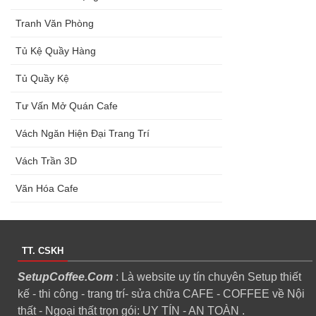
Tranh Văn Phòng
Tủ Kệ Quầy Hàng
Tủ Quầy Kệ
Tư Vấn Mở Quán Cafe
Vách Ngăn Hiện Đại Trang Trí
Vách Trần 3D
Văn Hóa Cafe
TT. CSKH
SetupCoffee.Com
: Là website uy tín chuyên Setup thiết
kế - thi công - trang trí- sửa chữa CAFE - COFFEE về Nội
thất - Ngoại thất trọn gói: UY TÍN - AN TOÀN .