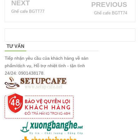
NEXT
inox, chân
PREVIOUS
Ghế cafe BGTT77
bàn ăn hot
Ghế cafe BGTT74
trend 2023
Ghế decor
trong suốt,
TƯ VẤN
ghế xoay
Tiếp nhận yêu cầu của khách hàng về sản
trong suốt
phẩm/dịch vụ, Hỗ trợ nhiệt tình - tận tình
24/24: 0901438178.
Ghế Eames
chân gỗ bọc
vải bố xanh
xám GLM27-
ghế dành
cho quán
cafe, cửa