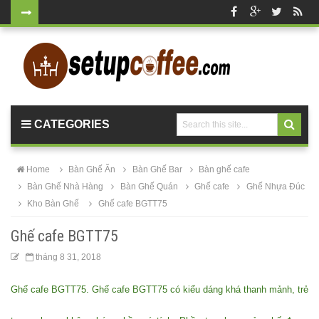
Bộ bàn tròn
mặt đá
chân mạ
vàng ghế
CATEGORIES
nhung xanh
rêu, xanh
Home
Bàn Ghế Ăn
Bàn Ghế Bar
Bàn ghế cafe
coban tiếp
Bàn Ghế Nhà Hàng
Bàn Ghế Quán
Ghế cafe
Ghế Nhựa Đúc
Kho Bàn Ghế
Ghế cafe BGTT75
khách sang
trọng
Ghế cafe BGTT75
Bàn ghế gỗ
tháng 8 31, 2018
cho quán
Ghế cafe BGTT75. Ghế cafe BGTT75 có kiểu dáng khá thanh mảnh, trẻ
cafe, nhà