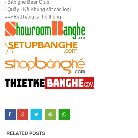
- Bàn ghế Beer Club
vườn, ban
- Quầy - Kệ Khung sắt các loại
công, sân
==> Đặt hàng tại hệ thống:
thượng
Set bàn ghế
tiếp khách
văn phòng
ghế bọc vải
màu xám
Bộ bàn ghế
tiếp khách
spa, nail,
studio, văn
phòng, căn
RELATED POSTS