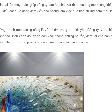
lại tài lộc may mắn, giúp công ty làm ăn phát đạt thịnh vượng tạo không khí
 ảnh, kiểu cách đa dạng đem đến cho phòng làm việc của bạn những gam màu 
 màu hồng
inox, chân bàn ăn hot trend 2023
ng, tranh treo tường càng là vật phẩm trang trí thiết yếu. Công ty, văn ph
ng tạo. Bên cạnh đó, tranh còn khơi thông những bế tắc, đem lại cho bạn
luồng khí mới, hưng phấn cho công việc, mang lại hiệu quả cao.
ho quán cafe, cửa hàng tại Tp.HCM
òng tại Tp.HCM
ép sơn tĩnh điện màu đen, trắng