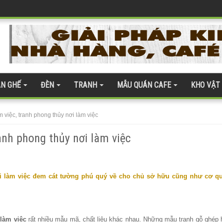
 coban tiếp khách sang trọng
h Hóa Bàn Ghế
ện đại
quán cafe
N GHẾ
ĐÈN
TRANH
MẪU QUÁN CAFE
KHO VẬT
 gỗ nhựa 275
àn kính cường lực 277
 việc, tranh phong thủy nơi làm việc
te 254
anh phong thủy nơi làm việc
i làm việc
đem cát tường phú quý về cho chủ sở hữu cũng như cơ qu
 ghế gỗ ash 247
ân thượng
 làm việc
rất nhiều mẫu mã, chất liệu khác nhau. Những mẫu tranh gỗ ghép 