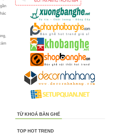
 gần
khác
òng,
 cảm
TỪ KHOÁ BÀN GHẾ
TOP HOT TREND