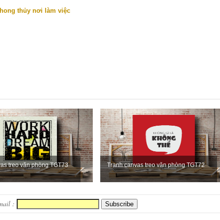
phong thủy nơi làm việc
vas treo văn phòng TGT73
Tranh canvas treo văn phòng TGT72
mail :