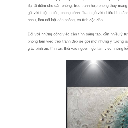
Set bàn ghế tiếp khách văn phòng ghế bọc vải màu xám
đại tô điểm cho căn phòng, treo tranh hợp phong thủy mang 
gũi với thiện nhiên, phong cảnh. Tranh gỗ với nhiều hình
Bộ bàn ghế tiếp khách spa, nail, studio, văn phòng, căn hộ
nhau, làm nổi bật căn phòng, cá tính độc đáo.
Ghế gaming, ghế streamer đẹp giá tốt tại HCM
Tổng hợp các mẫu chân bàn cafe, chân bàn decor, chân bàn 
Đôi với những công việc cần tính sáng tạo, cần nhiều ý tưở
phòng làm việc treo tranh đẹp sẽ gợi mở những ý tưởng sá
Ghế decor trong suốt, ghế xoay trong suốt
giác bình an, tĩnh tại, thổi vào người ngồi làm việc những 
Ghế Eames chân gỗ bọc vải bố xanh xám GLM27- ghế dành c
Ghế chân xoay mặt ngồi đệm GLM48-ghế tiếp khách, văn ph
Bàn tròn cafe tiếp khách mặt đá trắng, đen, xám chân trụ th