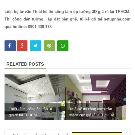
có tay 249
Liên hệ tư vấn Thiết kế thi công tấm ốp tường 3D giá rẻ tại TPHCM.
Bộ bàn ghế
Thi công dán tường, lắp đặt bàn ghế, tủ kệ gỗ tại setupnha.com
qua hotline: 0901 438 178.
quán cafe
trà sữa nhà
hàng gỗ
cao su
RELATED POSTS
chân sắt
ghế gỗ ash
247
Bàn ghế sắt
cho quán
Thiết kế thi công ốp trần 3D
Thiết kế thi công vách trần
giá rẻ tại TPHCM
thạch cao giá rẻ tại TPHCM
cafe, quán
ăn sân