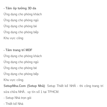
Bộ bàn ghế
- Tấm ốp tường 3D da
cafe ngoài
Ứng dụng cho phòng khách
trời ban
Ứng dụng cho phòng ngủ
công sân
Ứng dụng cho phòng bé
Ứng dụng cho phòng bếp
vườn sân
Khu vực công
thượng bàn
kính cường
- Tấm trang trí MDF
Ứng dụng cho phòng khách
lực 277
Ứng dụng cho phòng ngủ
Bộ bàn ghế
Ứng dụng cho phòng bé
sắt decor
Ứng dụng cho phòng bếp
Khu vực công.
quán cafe
SetupNha.Com (Setup Nhà)
: Setup Thiết kế NHÀ - thi công trang trí
nhà hàng
sửa chữa NHÀ.. uy tín số 1 tại TPHCM.
mặt bàn
- Setup Nhà trọn gói
- Thiết kế Nhà
composite