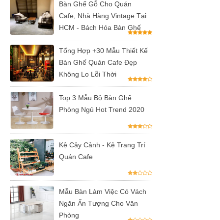
inox, chân
Bàn Ghế Gỗ Cho Quán
Cafe, Nhà Hàng Vintage Tại
bàn ăn hot
HCM - Bách Hóa Bàn Ghế
trend 2023
Tổng Hợp +30 Mẫu Thiết Kế
Ghế decor
Bàn Ghế Quán Cafe Đẹp
trong suốt,
Không Lo Lỗi Thời
ghế xoay
Top 3 Mẫu Bộ Bàn Ghế
trong suốt
Phòng Ngủ Hot Trend 2020
Ghế Eames
chân gỗ bọc
Kệ Cây Cảnh - Kệ Trang Trí
vải bố xanh
Quán Cafe
xám GLM27-
ghế dành
Mẫu Bàn Làm Việc Có Vách
cho quán
Ngăn Ấn Tượng Cho Văn
Phòng
cafe, cửa