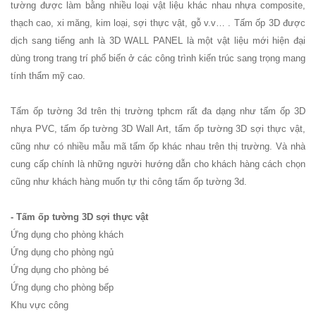
KM01 - Kệ
tường được làm bằng nhiều loại vật liệu khác nhau nhựa composite,
thạch cao, xi măng, kim loại, sợi thực vật, gỗ v.v… . Tấm ốp 3D được
vách ngăn
dịch sang tiếng anh là 3D WALL PANEL là một vật liệu mới hiện đại
căn hộ, văn
dùng trong trang trí phổ biến ở các công trình kiến trúc sang trọng mang
tính thẩm mỹ cao.
phòng,
quán cafe
Tấm ốp tường 3d trên thị trường tphcm rất đa dạng như tấm ốp 3D
Bộ bàn ghế
nhựa PVC, tấm ốp tường 3D Wall Art, tấm ốp tường 3D sợi thực vật,
cũng như có nhiều mẫu mã tấm ốp khác nhau trên thị trường. Và nhà
ăn ngoài
cung cấp chính là những người hướng dẫn cho khách hàng cách chọn
trời sân
cũng như khách hàng muốn tự thi công tấm ốp tường 3d.
vườn sân
- Tấm ốp tường 3D sợi thực vật
thượng
Ứng dụng cho phòng khách
nhôm đúc
Ứng dụng cho phòng ngủ
ốp gỗ nhựa
Ứng dụng cho phòng bé
Ứng dụng cho phòng bếp
275
Khu vực công