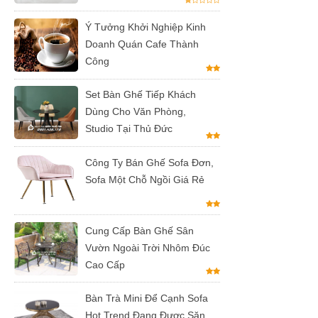
hàng tại
Ý Tưởng Khởi Nghiệp Kinh
Doanh Quán Cafe Thành
Tp.HCM
Công
Ghế chân
Set Bàn Ghế Tiếp Khách
xoay mặt
Dùng Cho Văn Phòng,
ngồi đệm
Studio Tại Thủ Đức
GLM48-ghế
Công Ty Bán Ghế Sofa Đơn,
tiếp khách,
Sofa Một Chỗ Ngồi Giá Rẻ
văn phòng
tại Tp.HCM
Cung Cấp Bàn Ghế Sân
Bàn tròn
Vườn Ngoài Trời Nhôm Đúc
Cao Cấp
cafe tiếp
khách mặt
Bàn Trà Mini Để Cạnh Sofa
đá trắng,
Hot Trend Đang Được Săn