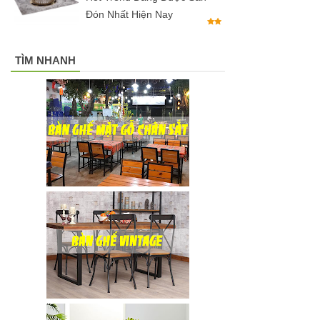
Đón Nhất Hiện Nay
đen, xám
chân trụ
TÌM NHANH
thép sơn
tĩnh điện
màu đen,
trắng