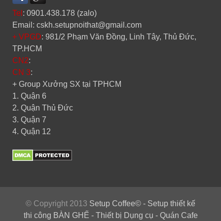
Tel
: 0901.438.178 (zalo)
Email: cskh.setupnoithat@gmail.com
+ VPGD
: 981/2 Phạm Văn Đồng, Linh Tây, Thủ Đức,
TP.HCM
CN2
:
CN 3
:
+ Group Xưởng SX tại TPHCM
1. Quận 6
2. Quận Thủ Đức
3. Quận 7
4. Quận 12
© Copyright 2013
Setup Coffee© - Setup thiết kế
thi công BÀN GHẾ - Thiết bị Dụng cụ - Quán Cafe