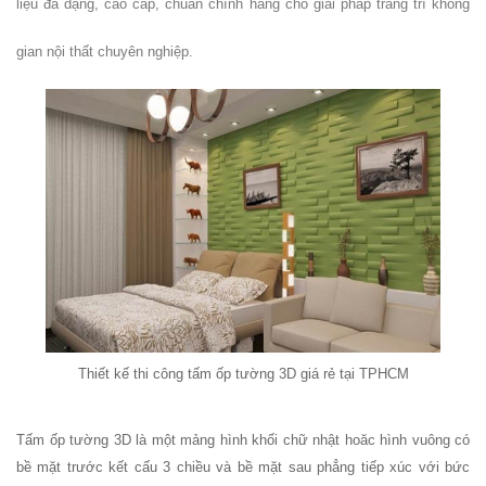
liệu đa dạng, cao cấp, chuẩn chính hãng cho giải pháp trang trí không
hàng
vintage tại
gian nội thất chuyên nghiệp.
HCM - Bách
Hóa Bàn
Ghế
Bộ bàn ghế
nhựa cafe
tiếp khách
màu xanh lá
sang trọng,
Thiết kế thi công tấm ốp tường 3D giá rẻ tại TPHCM
hiện đại
Kệ decor
Tấm ốp tường 3D là một mảng hình khối chữ nhật hoăc hình vuông có
trang trí
bề mặt trước kết cấu 3 chiều và bề mặt sau phẳng tiếp xúc với bức