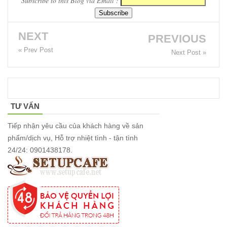
Subscribe to this Blog via Email :
vườn, ban
công, sân
NEXT
PREVIOUS
thượng
« Prev Post
Next Post »
Set bàn ghế
tiếp khách
văn phòng
TƯ VẤN
ghế bọc vải
Tiếp nhận yêu cầu của khách hàng về sản
màu xám
phẩm/dịch vụ, Hỗ trợ nhiệt tình - tận tình
Bộ bàn ghế
24/24: 0901438178.
tiếp khách
spa, nail,
studio, văn
phòng, căn