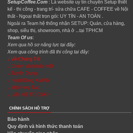
SetupCoffee.Com
: Là website uy tín chuyên Setup thiết
kế - thi công - trang trí- sửa chữa CAFE - COFFEE về Nội
thất - Ngoại thất trọn gói: UY TÍN - AN TOÀN .
Ngoài ra Team hệ thống nhận SETUP: Quán, cửa hàng,
shop, siêu thị, showroom, nhà ở ...tại TPHCM
Team Of us
:
Xem qua hồ sơ năng lực tại đây:
Xem qua công trình đã thi công tại đây:
./ Về Chúng Tôi
./ Chính sách bảo mật
./ Tuyển Dụng
./ Hoạt Động Xã Hội
./ Mời Hợp Tác
./ Liên Hệ TT. CSKH
CHÍNH SÁCH HỖ TRỢ
Bảo hành
Quy định và hình thức thanh toán