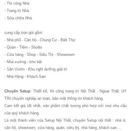
- Thi công Nhà
254
- Trang trí Nhà
- Sửa chữa Nhà
Ghế
Wishbone
cung cấp trọn gói gồm:
sắt cafe
- Nhà phố - Căn hộ - Chung Cư - Biệt Thự
- Quán - Tiệm - Studio
nhà hàng
- Cửa hàng - Shop - Siêu Thị - Showroom
GSK065
- Nhà xưởng - kho bãi
Bộ bàn ghế
- Sân Vườn - Khu nghỉ dưỡng giải trí
- Nhà Hàng - Khách Sạn
sofa gỗ nhà
hàng cafe
Chuyên Setup:
Thiết kế, thi công trang trí Nội Thất - Ngoại Thất: UY
252
TÍN chuyên nghiệp an toàn, bảo mật thông tin khách hàng.
Cam kết giá tốt nhất, sản phẩm chất lượng phù hợp với mọi nhu cầu
Bộ bàn ghế
của quý khách hàng.
cafe gỗ cao
Là một thành viên của Setup Nội Thất, chuyên Setup nội thất : nhà ở,
căn hộ, showroom, cửa hàng, quán, siêu thị, nhà hàng, khách sạn....
su chân sắt