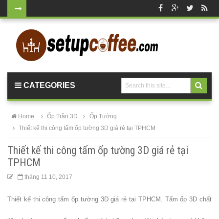
Bộ bàn tròn
mặt đá
chân mạ
vàng ghế
CATEGORIES
nhung xanh
rêu, xanh
Home
Ốp Trần 3D
Ốp Tường
coban tiếp
Thiết kế thi công tấm ốp tường 3D giá rẻ tại TPHCM
khách sang
Thiết kế thi công tấm ốp tường 3D giá rẻ tại
trọng
TPHCM
Bàn ghế gỗ
tháng 11 10, 2017
cho quán
Thiết kế thi công tấm ốp tường 3D giá rẻ tại TPHCM. Tấm ốp 3D chất
cafe, nhà