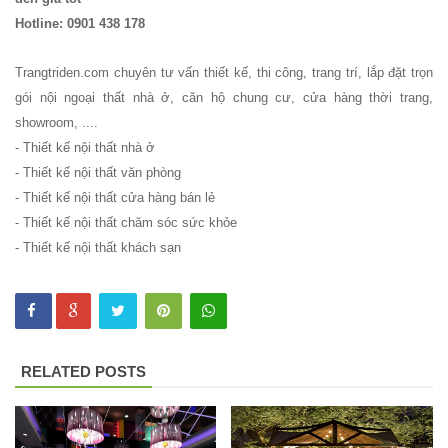
Bộ bàn ghế
Hotline: 0901 438 178
cafe ngoài
trời ban
Trangtriden.com chuyên tư vấn thiết kế, thi công, trang trí, lắp đặt trọn
gói nội ngoại thất nhà ở, căn hộ chung cư, cửa hàng thời trang,
công sân
showroom, ....
vườn sân
- Thiết kế nội thất nhà ở
thượng bàn
- Thiết kế nội thất văn phòng
- Thiết kế nội thất cửa hàng bán lẻ
kính cường
- Thiết kế nội thất chăm sóc sức khỏe
lực 277
- Thiết kế nội thất khách sạn
Bộ bàn ghế
sắt decor
quán cafe
RELATED POSTS
nhà hàng
mặt bàn
composite