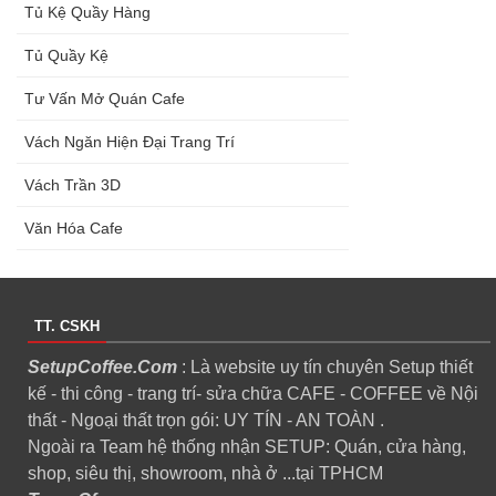
Tủ Kệ Quầy Hàng
Tủ Quầy Kệ
Tư Vấn Mở Quán Cafe
Vách Ngăn Hiện Đại Trang Trí
Vách Trần 3D
Văn Hóa Cafe
TT. CSKH
SetupCoffee.Com
: Là website uy tín chuyên Setup thiết
kế - thi công - trang trí- sửa chữa CAFE - COFFEE về Nội
thất - Ngoại thất trọn gói: UY TÍN - AN TOÀN .
Ngoài ra Team hệ thống nhận SETUP: Quán, cửa hàng,
shop, siêu thị, showroom, nhà ở ...tại TPHCM