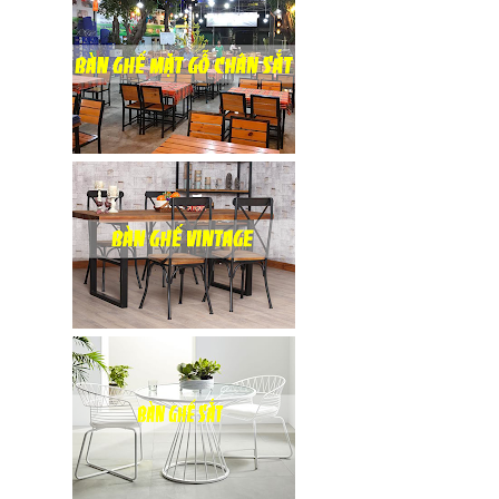
hàng tại
Tp.HCM
Ghế chân
xoay mặt
ngồi đệm
GLM48-ghế
tiếp khách,
văn phòng
tại Tp.HCM
Bàn tròn
cafe tiếp
khách mặt
đá trắng,