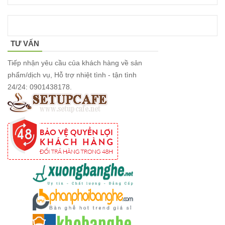
có tay 249
Bộ bàn ghế
TƯ VẤN
quán cafe
Tiếp nhận yêu cầu của khách hàng về sản
trà sữa nhà
phẩm/dịch vụ, Hỗ trợ nhiệt tình - tận tình
hàng gỗ
24/24: 0901438178.
cao su
chân sắt
ghế gỗ ash
247
Bàn ghế sắt
cho quán
cafe, quán
ăn sân