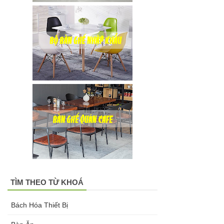
đen, xám
chân trụ
thép sơn
tĩnh điện
màu đen,
trắng
TÌM THEO TỪ KHOÁ
Bách Hóa Thiết Bị