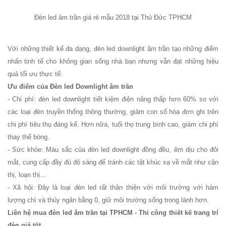
KM01 - Kệ
Đèn led âm trần giá rẻ mẫu 2018 tại Thủ Đức TPHCM
vách ngăn
căn hộ, văn
Với những thiết kế đa dạng, đèn led downlight âm trần tạo những điểm
phòng,
nhấn tinh tế cho không gian sống nhà bạn nhưng vẫn đạt những hiệu
quán cafe
quả tối ưu thực tế:
Ưu điểm của Đèn led Downlight âm trần
Bộ bàn ghế
- Chi phí: đèn led downlight tiết kiệm điện năng thấp hơn 60% so với
ăn ngoài
các loại đèn truyền thống thông thường, giảm con số hóa đơn ghi trên
trời sân
chi phí tiêu thụ đáng kể. Hơn nữa, tuổi thọ trung bình cao, giảm chi phí
thay thế bóng.
vườn sân
- Sức khỏe: Màu sắc của đèn led downlight đồng đều, êm dịu cho đôi
thượng
mắt, cung cấp đầy đủ độ sáng để tránh các tật khúc xạ về mắt như cận
thị, loạn thị...
nhôm đúc
- Xã hội: Đây là loại đèn led rất thân thiện với môi trường với hàm
ốp gỗ nhựa
lượng chì và thủy ngân bằng 0, giữ môi trường sống trong lành hơn.
275
Liên hệ mua đèn led âm trần tại TPHCM - Thi công thiết kế trang trí
đèn giá tốt