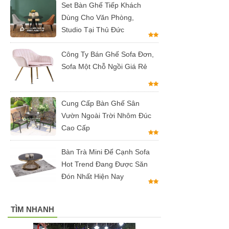
inox, chân
Set Bàn Ghế Tiếp Khách
Dùng Cho Văn Phòng,
bàn ăn hot
Studio Tại Thủ Đức
trend 2023
Công Ty Bán Ghế Sofa Đơn,
Ghế decor
Sofa Một Chỗ Ngồi Giá Rẻ
trong suốt,
ghế xoay
Cung Cấp Bàn Ghế Sân
trong suốt
Vườn Ngoài Trời Nhôm Đúc
Ghế Eames
Cao Cấp
chân gỗ bọc
Bàn Trà Mini Để Cạnh Sofa
vải bố xanh
Hot Trend Đang Được Săn
xám GLM27-
Đón Nhất Hiện Nay
ghế dành
TÌM NHANH
cho quán
cafe, cửa