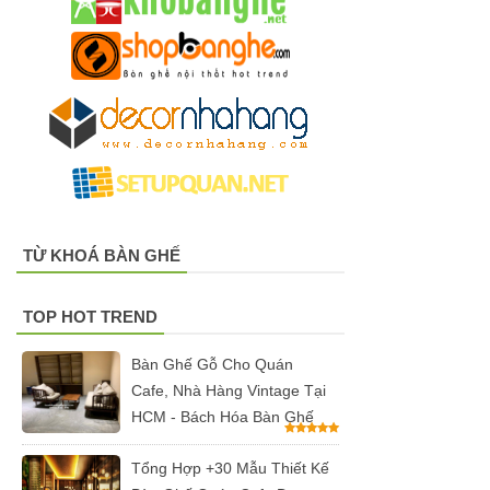
vườn, ban
công, sân
thượng
Set bàn ghế
tiếp khách
văn phòng
ghế bọc vải
TỪ KHOÁ BÀN GHẾ
màu xám
TOP HOT TREND
Bộ bàn ghế
tiếp khách
Bàn Ghế Gỗ Cho Quán
Cafe, Nhà Hàng Vintage Tại
spa, nail,
HCM - Bách Hóa Bàn Ghế
studio, văn
phòng, căn
Tổng Hợp +30 Mẫu Thiết Kế