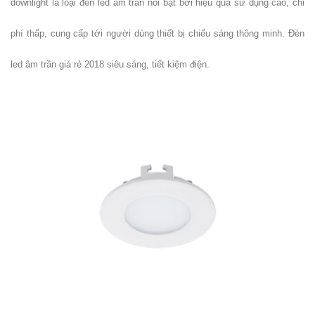
downlight là loại đèn led âm trần nổi bật bởi hiệu quả sử dụng cao, chi
hàng
vintage tại
phí thấp, cung cấp tới người dùng thiết bị chiếu sáng thông minh. Đèn
HCM - Bách
led âm trần giá rẻ 2018 siêu sáng, tiết kiệm điện.
Hóa Bàn
Ghế
Bộ bàn ghế
nhựa cafe
tiếp khách
màu xanh lá
sang trọng,
hiện đại
Kệ decor
trang trí