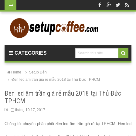
Bộ bàn tròn
mặt đá
chân mạ
vàng ghế
CATEGORIES
nhung xanh
rêu, xanh
Home
Setup Đèn
coban tiếp
Đèn led âm trần giá rẻ mẫu 2018 tại Thủ Đức TPHCM
khách sang
Đèn led âm trần giá rẻ mẫu 2018 tại Thủ Đức
trọng
TPHCM
Bàn ghế gỗ
tháng 10 17, 2017
cho quán
Chúng tôi chuyên phân phối đèn led âm trần giá rẻ tại TPHCM.
Đèn led
cafe, nhà