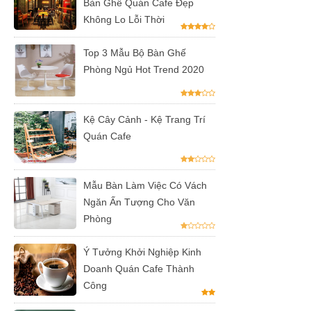
Bàn Ghế Quán Cafe Đẹp
hộ màu
Không Lo Lỗi Thời
hồng
Top 3 Mẫu Bộ Bàn Ghế
Ghế
Phòng Ngủ Hot Trend 2020
gaming, ghế
streamer
Kệ Cây Cảnh - Kệ Trang Trí
đẹp giá tốt
Quán Cafe
tại HCM
Tổng hợp
Mẫu Bàn Làm Việc Có Vách
các mẫu
Ngăn Ấn Tượng Cho Văn
Phòng
chân bàn
cafe, chân
Ý Tưởng Khởi Nghiệp Kinh
bàn decor,
Doanh Quán Cafe Thành
Công
chân bàn