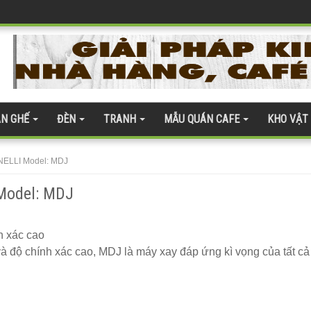
àn kính cường lực 277
te 254
N GHẾ
ĐÈN
TRANH
MẪU QUÁN CAFE
KHO VẬT
 ghế gỗ ash 247
NELLI Model: MDJ
ân thượng
Model: MDJ
 màu hồng
h xác cao
 và độ chính xác cao, MDJ là máy xay đáp ứng kì vọng của tất cả
inox, chân bàn ăn hot trend 2023