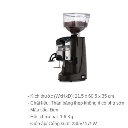
Ghế Eames chân gỗ bọc vải bố xanh xám GLM27- ghế dành c
Ghế chân xoay mặt ngồi đệm GLM48-ghế tiếp khách, văn ph
Bàn tròn cafe tiếp khách mặt đá trắng, đen, xám chân trụ th
Bộ bàn tròn mặt đá chân mạ vàng ghế nhung xanh rêu, xanh
Bàn ghế gỗ cho quán cafe, nhà hàng vintage tại HCM - Bác
Bộ bàn ghế nhựa cafe tiếp khách màu xanh lá sang trọng, hi
Kệ decor trang trí KM01 - Kệ vách ngăn căn hộ, văn phòng, 
Bộ bàn ghế ăn ngoài trời sân vườn sân thượng nhôm đúc ốp
- Kích thước (WxHxD): 21.5 x 60.5 x 35 cm
- Chất liệu: Thân bằng thép không rỉ có phủ sơn
- Màu sắc: Đen
- Hộc chứa hạt: 1.6 Kg
- Điệp áp/ Công suất: 230V/ 575W