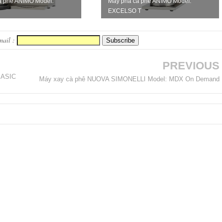
à phê ANIMO Model:
Máy pha cà phê ANIMO Model:
EXCELSO T
mail :
PREVIOUS
BASIC
Máy xay cà phê NUOVA SIMONELLI Model: MDX On Demand