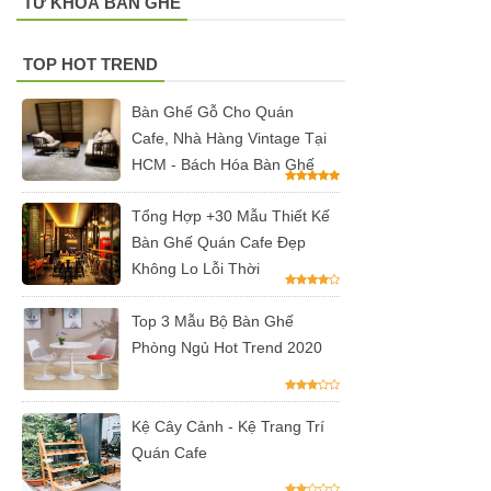
TỪ KHOÁ BÀN GHẾ
inox, chân
bàn ăn hot
TOP HOT TREND
trend 2023
Bàn Ghế Gỗ Cho Quán
Ghế decor
Cafe, Nhà Hàng Vintage Tại
trong suốt,
HCM - Bách Hóa Bàn Ghế
ghế xoay
Tổng Hợp +30 Mẫu Thiết Kế
trong suốt
Bàn Ghế Quán Cafe Đẹp
Ghế Eames
Không Lo Lỗi Thời
chân gỗ bọc
Top 3 Mẫu Bộ Bàn Ghế
vải bố xanh
Phòng Ngủ Hot Trend 2020
xám GLM27-
ghế dành
Kệ Cây Cảnh - Kệ Trang Trí
Quán Cafe
cho quán
cafe, cửa