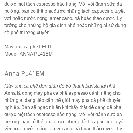
được một tách espresso hảo hạng. Với vòi đánh sữa đa
hàng
hướng, bạn có thể pha được những tách capuccino tuyệt
vintage tại
vời hoặc nước nóng, americano, trà hoặc thảo dược. Lý
HCM - Bách
tưởng cho những hộ gia đình nhỏ hoặc những ai sử dụng
cà phê thường xuyên.
Hóa Bàn
Ghế
Máy pha cà phê LELIT
Model: ANNA PL41EM
Bộ bàn ghế
nhựa cafe
Anna PL41EM
tiếp khách
màu xanh lá
Máy pha cà phê đơn giản để trở thành barista tại nhà
Anna là dòng máy pha cà phê espresso dành riêng cho
sang trọng,
những ai đang tiếp cận thế giới máy pha cà phê chuyên
hiện đại
nghiệp. Bạn sẽ ngạc nhiên khi thấy thật dễ dàng để pha
được một tách espresso hảo hạng. Với vòi đánh sữa đa
Kệ decor
hướng, bạn có thể pha được những tách capuccino tuyệt
trang trí
vời hoặc nước nóng, americano, trà hoặc thảo dược. Lý