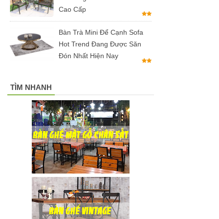
Cao Cấp
đen, xám
chân trụ
Bàn Trà Mini Để Cạnh Sofa
Hot Trend Đang Được Săn
thép sơn
Đón Nhất Hiện Nay
tĩnh điện
màu đen,
TÌM NHANH
trắng