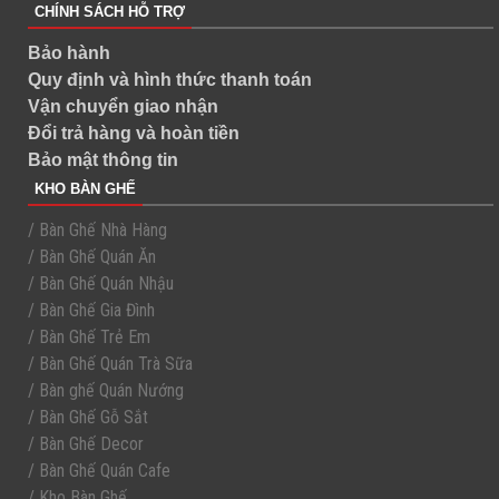
CHÍNH SÁCH HỖ TRỢ
Bảo hành
Quy định và hình thức thanh toán
Vận chuyển giao nhận
Đổi trả hàng và hoàn tiền
Bảo mật thông tin
KHO BÀN GHẾ
/ Bàn Ghế Nhà Hàng
/ Bàn Ghế Quán Ăn
/ Bàn Ghế Quán Nhậu
/ Bàn Ghế Gia Đình
/ Bàn Ghế Trẻ Em
/ Bàn Ghế Quán Trà Sữa
/ Bàn ghế Quán Nướng
/ Bàn Ghế Gỗ Sắt
/ Bàn Ghế Decor
/ Bàn Ghế Quán Cafe
/ Kho Bàn Ghế