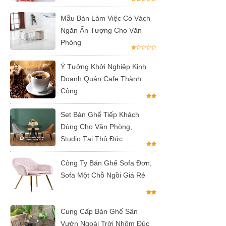
hàng tại
Mẫu Bàn Làm Việc Có Vách
Ngăn Ấn Tượng Cho Văn
Tp.HCM
Phòng
Ghế chân
Ý Tưởng Khởi Nghiệp Kinh
xoay mặt
Doanh Quán Cafe Thành
ngồi đệm
Công
GLM48-ghế
Set Bàn Ghế Tiếp Khách
tiếp khách,
Dùng Cho Văn Phòng,
văn phòng
Studio Tại Thủ Đức
tại Tp.HCM
Công Ty Bán Ghế Sofa Đơn,
Bàn tròn
Sofa Một Chỗ Ngồi Giá Rẻ
cafe tiếp
khách mặt
Cung Cấp Bàn Ghế Sân
đá trắng,
Vườn Ngoài Trời Nhôm Đúc