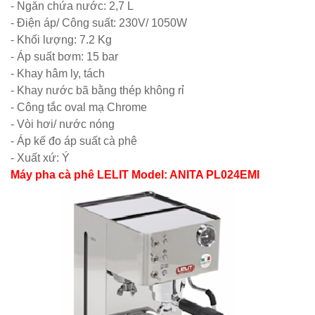
Bộ bàn ghế
- Ngăn chứa nước: 2,7 L
- Điện áp/ Công suất: 230V/ 1050W
cafe ngoài
- Khối lượng: 7.2 Kg
trời ban
- Áp suất bơm: 15 bar
công sân
- Khay hâm ly, tách
- Khay nước bã bằng thép không rỉ
vườn sân
- Công tắc oval mạ Chrome
thượng bàn
- Vòi hơi/ nước nóng
- Áp kế đo áp suất cà phê
kính cường
- Xuất xứ: Ý
lực 277
Máy pha cà phê LELIT Model: ANITA PL024EMI
Bộ bàn ghế
sắt decor
quán cafe
nhà hàng
mặt bàn
composite