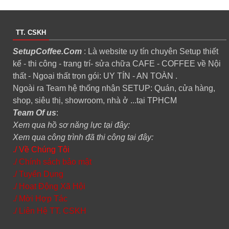
TT. CSKH
SetupCoffee.Com
: Là website uy tín chuyên Setup thiết
kế - thi công - trang trí- sửa chữa CAFE - COFFEE về Nội
thất - Ngoại thất trọn gói: UY TÍN - AN TOÀN .
Ngoài ra Team hệ thống nhận SETUP: Quán, cửa hàng,
shop, siêu thị, showroom, nhà ở ...tại TPHCM
Team Of us
:
Xem qua hồ sơ năng lực tại đây:
Xem qua công trình đã thi công tại đây:
./ Về Chúng Tôi
./ Chính sách bảo mật
./ Tuyển Dụng
./ Hoạt Động Xã Hội
./ Mời Hợp Tác
./ Liên Hệ TT. CSKH