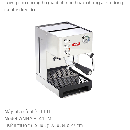
KM01 - Kệ
tưởng cho những hộ gia đình nhỏ hoặc những ai sử dụng
cà phê điều độ
vách ngăn
căn hộ, văn
phòng,
quán cafe
Bộ bàn ghế
ăn ngoài
trời sân
vườn sân
thượng
nhôm đúc
ốp gỗ nhựa
Máy pha cà phê LELIT
Model: ANNA PL41EM
275
- Kích thước (LxHxD): 23 x 34 x 27 cm