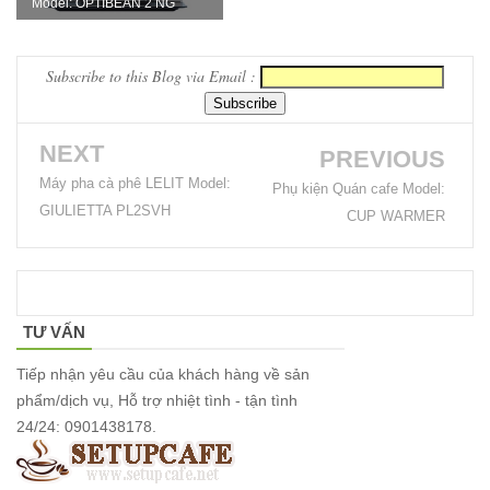
Model: OPTIBEAN 2 NG
vườn, ban
công, sân
Subscribe to this Blog via Email :
thượng
Set bàn ghế
NEXT
PREVIOUS
tiếp khách
Máy pha cà phê LELIT Model:
Phụ kiện Quán cafe Model:
văn phòng
GIULIETTA PL2SVH
CUP WARMER
ghế bọc vải
màu xám
Bộ bàn ghế
TƯ VẤN
tiếp khách
Tiếp nhận yêu cầu của khách hàng về sản
spa, nail,
phẩm/dịch vụ, Hỗ trợ nhiệt tình - tận tình
24/24: 0901438178.
studio, văn
phòng, căn