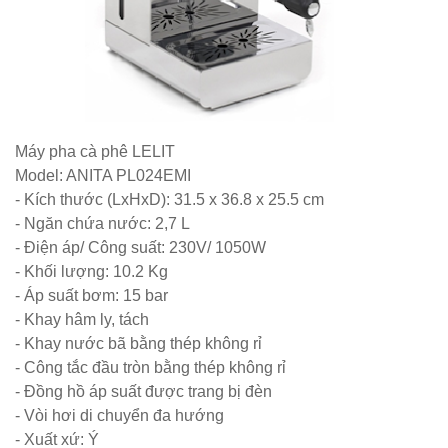
254
Ghế
Wishbone
sắt cafe
Máy pha cà phê LELIT
nhà hàng
Model: ANITA PL024EMI
- Kích thước (LxHxD): 31.5 x 36.8 x 25.5 cm
GSK065
- Ngăn chứa nước: 2,7 L
Bộ bàn ghế
- Điện áp/ Công suất: 230V/ 1050W
sofa gỗ nhà
- Khối lượng: 10.2 Kg
- Áp suất bơm: 15 bar
hàng cafe
- Khay hâm ly, tách
252
- Khay nước bã bằng thép không rỉ
- Công tắc đầu tròn bằng thép không rỉ
Bộ bàn ghế
- Đồng hồ áp suất được trang bị đèn
cafe gỗ cao
- Vòi hơi di chuyển đa hướng
su chân sắt
- Xuất xứ: Ý