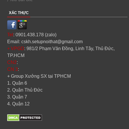
XÁC THỰC
Tel
: 0901.438.178 (zalo)
Email: cskh.setupnoithat@gmail.com
+ VPGD
: 981/2 Phạm Văn Đồng, Linh Tây, Thủ Đức,
TP.HCM
CN2
:
CN 3
:
+ Group Xưởng SX tại TPHCM
1. Quận 6
2. Quận Thủ Đức
3. Quận 7
4. Quận 12