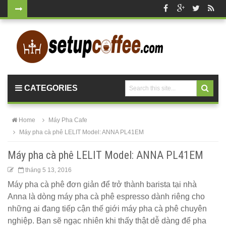
Bộ bàn tròn
mặt đá
chân mạ
vàng ghế
CATEGORIES
nhung xanh
rêu, xanh
Home
Máy Pha Cafe
coban tiếp
Máy pha cà phê LELIT Model: ANNA PL41EM
khách sang
Máy pha cà phê LELIT Model: ANNA PL41EM
trọng
tháng 5 13, 2016
Bàn ghế gỗ
Máy pha cà phê đơn giản để trở thành barista tại nhà
Anna là dòng máy pha cà phê espresso dành riêng cho
cho quán
những ai đang tiếp cận thế giới máy pha cà phê chuyên
cafe, nhà
nghiệp. Bạn sẽ ngạc nhiên khi thấy thật dễ dàng để pha