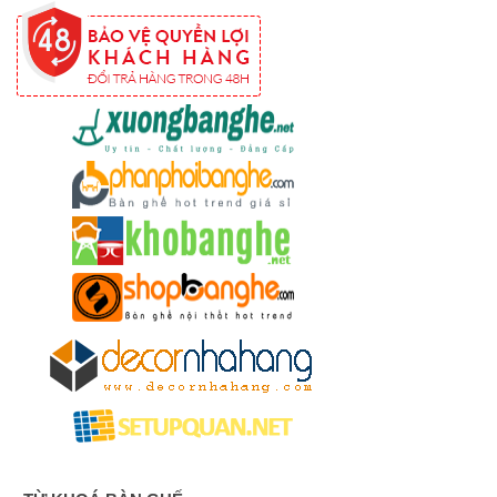
hộ màu
hồng
Ghế
gaming, ghế
streamer
đẹp giá tốt
tại HCM
Tổng hợp
các mẫu
chân bàn
cafe, chân
bàn decor,
chân bàn