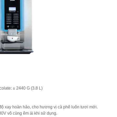
 màu hồng
inox, chân bàn ăn hot trend 2023
ho quán cafe, cửa hàng tại Tp.HCM
òng tại Tp.HCM
ép sơn tĩnh điện màu đen, trắng
olate: ± 2440 G (3.8 L)
độ xay hoàn hảo, cho hương vị cà phê luôn tươi mới.
30V vô cùng êm ái khi sử dụng.