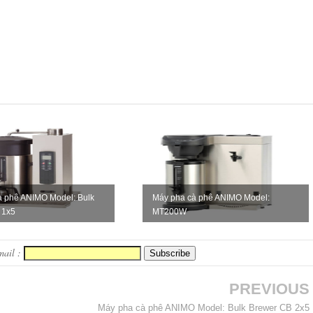
à phê ANIMO Model: Bulk
Máy pha cà phê ANIMO Model:
 1x5
MT200W
mail :
PREVIOUS
Máy pha cà phê ANIMO Model: Bulk Brewer CB 2x5