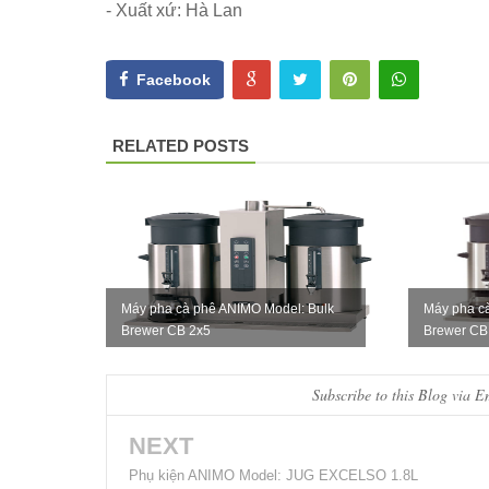
- Xuất xứ: Hà Lan
Facebook
RELATED POSTS
Máy pha cà phê ANIMO Model: Bulk
Máy pha c
Brewer CB 2x5
Brewer CB
Subscribe to this Blog via E
NEXT
Phụ kiện ANIMO Model: JUG EXCELSO 1.8L