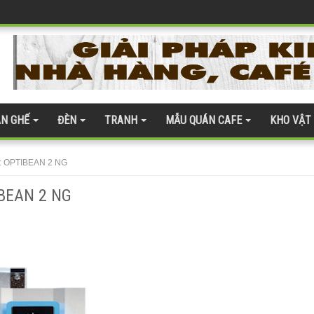
 coban tiếp khách sang trọng
h Hóa Bàn Ghế
ện đại
quán cafe
N GHẾ
ĐÈN
TRANH
MẪU QUÁN CAFE
KHO VẬT
 gỗ nhựa 275
àn kính cường lực 277
: OPTIBEAN 2 NG
te 254
IBEAN 2 NG
 ghế gỗ ash 247
ân thượng