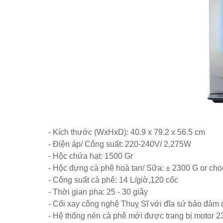
Set bàn ghế tiếp khách văn phòng ghế bọc vải màu xám
Bộ bàn ghế tiếp khách spa, nail, studio, văn phòng, căn hộ
Ghế gaming, ghế streamer đẹp giá tốt tại HCM
Tổng hợp các mẫu chân bàn cafe, chân bàn decor, chân bàn 
Ghế decor trong suốt, ghế xoay trong suốt
Ghế Eames chân gỗ bọc vải bố xanh xám GLM27- ghế dành c
Ghế chân xoay mặt ngồi đệm GLM48-ghế tiếp khách, văn ph
Bàn tròn cafe tiếp khách mặt đá trắng, đen, xám chân trụ th
- Kích thước (WxHxD): 40.9 x 79.2 x 56.5 cm
- Điện áp/ Công suất: 220-240V/ 2,275W
- Hộc chứa hạt: 1500 Gr
- Hộc đựng cà phê hoà tan/ Sữa: ± 2300 G or choc
- Công suất cà phê: 14 L/giờ,120 cốc
- Thời gian pha: 25 - 30 giây
- Cối xay công nghệ Thuỵ Sĩ với đĩa sứ bảo đảm 
- Hệ thống nén cà phê mới được trang bị motor 2